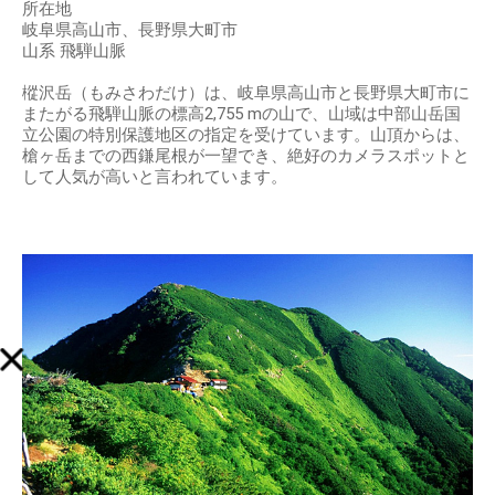
所在地
岐阜県高山市、長野県大町市
山系 飛騨山脈
樅沢岳（もみさわだけ）は、岐阜県高山市と長野県大町市に
またがる飛騨山脈の標高2,755 mの山で、山域は中部山岳国
立公園の特別保護地区の指定を受けています。山頂からは、
槍ヶ岳までの西鎌尾根が一望でき、絶好のカメラスポットと
して人気が高いと言われています。