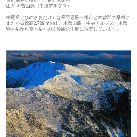
長野県駒ヶ根市、木曽郡大桑村
山系 木曽山脈（中央アルプス）
檜尾岳（ひのきおだけ）は長野県駒ヶ根市と木曽郡大桑村に
またがる標高2,728 mの山。木曽山脈（中央アルプス）木曽
駒ヶ岳から空木岳への主稜線の中間に位置しています。