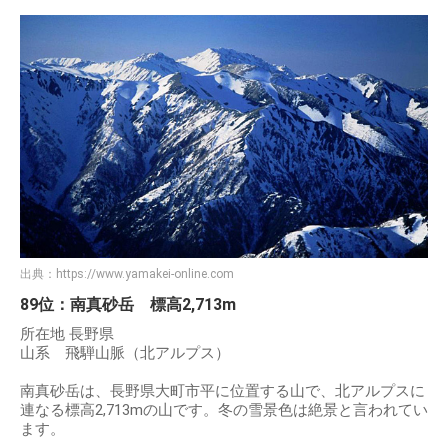
出典：
https://www.yamakei-online.com
89位：南真砂岳 標高2,713m
所在地 長野県
山系 飛騨山脈（北アルプス）
南真砂岳は、長野県大町市平に位置する山で、北アルプスに
連なる標高2,713mの山です。冬の雪景色は絶景と言われてい
ます。