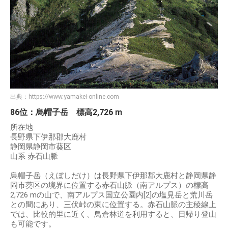
出典：
https://www.yamakei-online.com
86位：烏帽子岳 標高2,726 m
所在地
長野県下伊那郡大鹿村
静岡県静岡市葵区
山系 赤石山脈
烏帽子岳（えぼしだけ）は長野県下伊那郡大鹿村と静岡県静
岡市葵区の境界に位置する赤石山脈（南アルプス）の標高
2,726 mの山で、南アルプス国立公園内[2]の塩見岳と荒川岳
との間にあり、三伏峠の東に位置する。赤石山脈の主稜線上
では、比較的里に近く、鳥倉林道を利用すると、日帰り登山
も可能です。