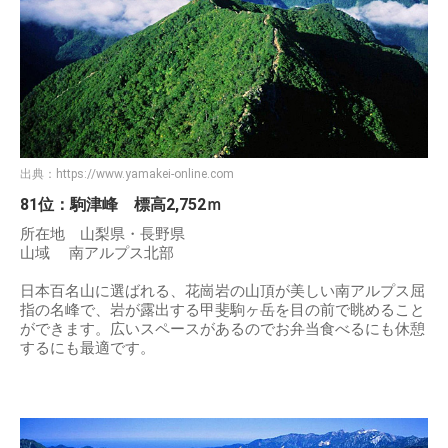
出典：
https://www.yamakei-online.com
81位：駒津峰 標高2,752ｍ
所在地 山梨県・長野県
山域 南アルプス北部
日本百名山に選ばれる、花崗岩の山頂が美しい南アルプス屈
指の名峰で、岩が露出する甲斐駒ヶ岳を目の前で眺めること
ができます。広いスペースがあるのでお弁当食べるにも休憩
するにも最適です。