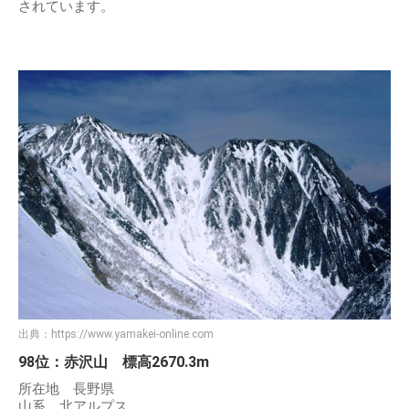
されています。
出典：
https://www.yamakei-online.com
98位：赤沢山 標高2670.3m
所在地 長野県
山系 北アルプス