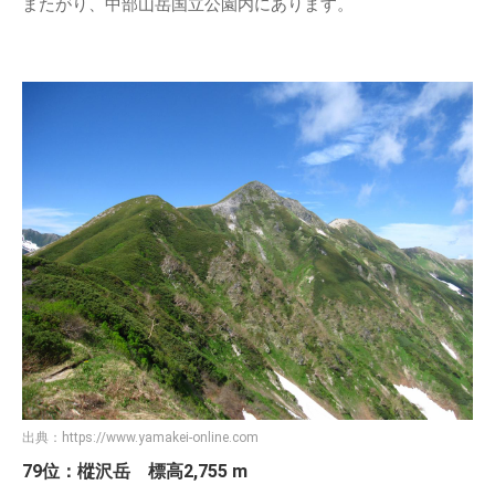
またがり、中部山岳国立公園内にあります。
出典：
https://www.yamakei-online.com
79位：樅沢岳 標高2,755 m