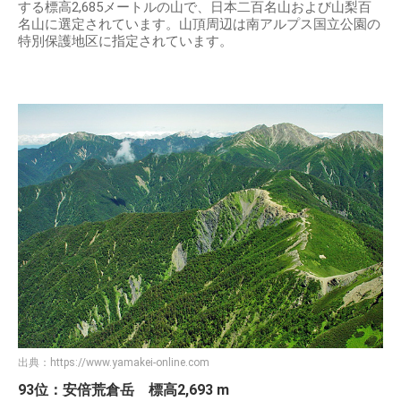
する標高2,685メートルの山で、日本二百名山および山梨百
名山に選定されています。山頂周辺は南アルプス国立公園の
特別保護地区に指定されています。
出典：
https://www.yamakei-online.com
93位：安倍荒倉岳 標高2,693 m