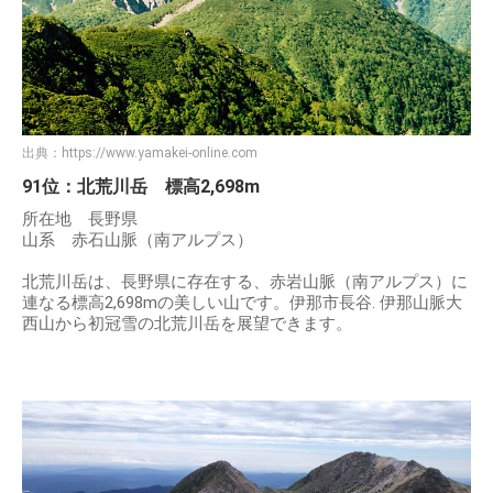
出典：
https://www.yamakei-online.com
91位：北荒川岳 標高2,698m
所在地 長野県
山系 赤石山脈（南アルプス）
北荒川岳は、長野県に存在する、赤岩山脈（南アルプス）に
連なる標高2,698mの美しい山です。伊那市長谷. 伊那山脈大
西山から初冠雪の北荒川岳を展望できます。