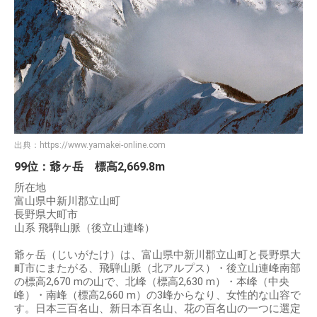
出典：
https://www.yamakei-online.com
99位：爺ヶ岳 標高2,669.8m
所在地
富山県中新川郡立山町
長野県大町市
山系 飛騨山脈（後立山連峰）
爺ヶ岳（じいがたけ）は、富山県中新川郡立山町と長野県大
町市にまたがる、飛騨山脈（北アルプス）・後立山連峰南部
の標高2,670 mの山で、北峰（標高2,630 m）・本峰（中央
峰）・南峰（標高2,660 m）の3峰からなり、女性的な山容で
す。日本三百名山、新日本百名山、花の百名山の一つに選定