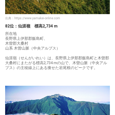
出典：
https://www.yamakei-online.com
82位：仙涯嶺 標高2,734 m
所在地
長野県上伊那郡飯島町、
木曽郡大桑村
山系 木曽山脈（中央アルプス）
仙涯嶺（せんがいれい）は、長野県上伊那郡飯島町と木曽郡
大桑村にまたがる標高2,734 mの山で、木曽山脈（中央アル
プス）の主稜線上にある痩せた岩尾根のピークです。