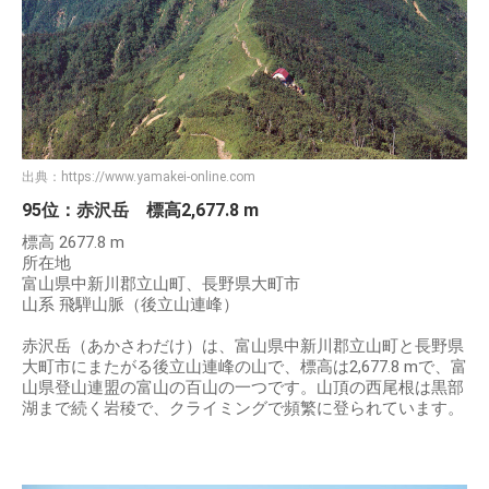
出典：
https://www.yamakei-online.com
95位：赤沢岳 標高2,677.8 m
標高 2677.8 m
所在地
富山県中新川郡立山町、長野県大町市
山系 飛騨山脈（後立山連峰）
赤沢岳（あかさわだけ）は、富山県中新川郡立山町と長野県
大町市にまたがる後立山連峰の山で、標高は2,677.8 mで、富
山県登山連盟の富山の百山の一つです。山頂の西尾根は黒部
湖まで続く岩稜で、クライミングで頻繁に登られています。