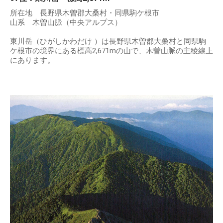
所在地 長野県木曽郡大桑村・同県駒ケ根市
山系 木曽山脈（中央アルプス）
東川岳（ひがしかわだけ ）は長野県木曽郡大桑村と同県駒
ケ根市の境界にある標高2,671mの山で、木曽山脈の主稜線上
にあります。