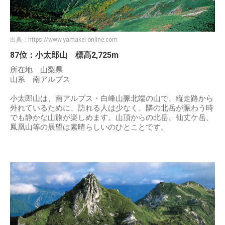
出典：
https://www.yamakei-online.com
87位：小太郎山 標高2,725m
所在地 山梨県
山系 南アルプス
小太郎山は、南アルプス・白峰山脈北端の山で、縦走路から
外れているために、訪れる人は少なく、隣の北岳が賑わう時
でも静かな山旅が楽しめます。山頂からの北岳、仙丈ケ岳、
鳳凰山等の展望は素晴らしいのひとことです。