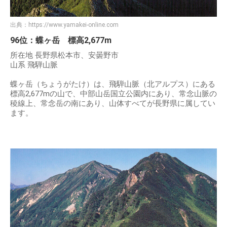
出典：
https://www.yamakei-online.com
96位：蝶ヶ岳 標高2,677m
所在地 長野県松本市、安曇野市
山系 飛騨山脈
蝶ヶ岳（ちょうがたけ）は、飛騨山脈（北アルプス）にある
標高2,677mの山で、中部山岳国立公園内にあり、常念山脈の
稜線上、常念岳の南にあり、山体すべてが長野県に属してい
ます。