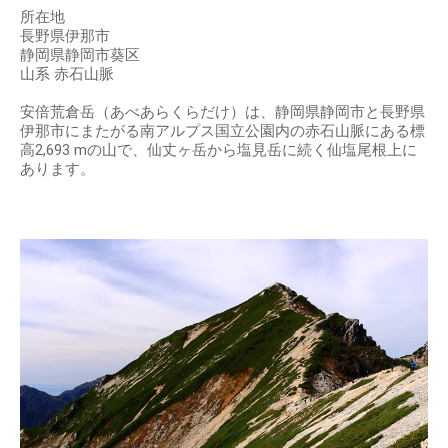
所在地
長野県伊那市
静岡県静岡市葵区
山系 赤石山脈
安倍荒倉岳（あべあらくらだけ）は、静岡県静岡市と長野県
伊那市にまたがる南アルプス国立公園内の赤石山脈にある標
高2,693 mの山で、仙丈ヶ岳から塩見岳に続く仙塩尾根上に
あります。