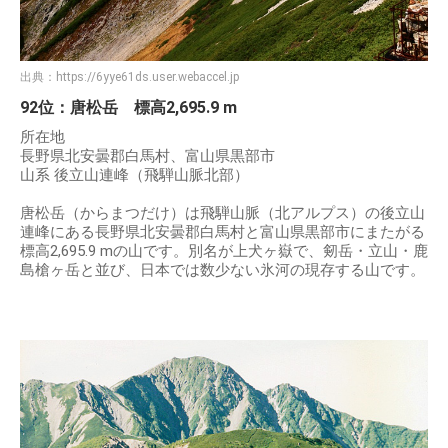
出典：
https://6yye61ds.user.webaccel.jp
92位：唐松岳 標高2,695.9 m
所在地
長野県北安曇郡白馬村、富山県黒部市
山系 後立山連峰（飛騨山脈北部）
唐松岳（からまつだけ）は飛騨山脈（北アルプス）の後立山
連峰にある長野県北安曇郡白馬村と富山県黒部市にまたがる
標高2,695.9 mの山です。別名が上犬ヶ嶽で、剱岳・立山・鹿
島槍ヶ岳と並び、日本では数少ない氷河の現存する山です。