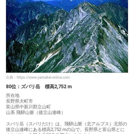
出典：
https://www.yamakei-online.com
80位：ズバリ岳 標高2,752 m
所在地
長野県大町市
富山県中新川郡立山町
山系 飛騨山脈（後立山連峰）
スバリ岳（スバリだけ）は、飛騨山脈（北アルプス）北部の
後立山連峰にある標高2,752 mの山で、長野県と富山県とに