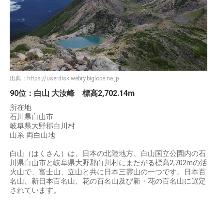
出典：
https://userdisk.webry.biglobe.ne.jp
90位：白山 大汝峰 標高2,702.14m
所在地
石川県白山市
岐阜県大野郡白川村
山系 両白山地
白山（はくさん）は、日本の北陸地方、白山国立公園内の石
川県白山市と岐阜県大野郡白川村にまたがる標高2,702mの活
火山で、富士山、立山と共に日本三霊山の一つです。日本百
名山、新日本百名山、花の百名山及び新・花の百名山に選定
されています。