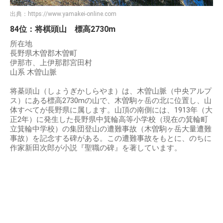
出典：
https://www.yamakei-online.com
84位：将棋頭山 標高2730m
所在地
長野県木曽郡木曽町
伊那市、上伊那郡宮田村
山系 木曽山脈
将棊頭山（しょうぎかしらやま）は、木曽山脈（中央アルプ
ス）にある標高2730mの山で、木曽駒ヶ岳の北に位置し、山
体すべてが長野県に属します。山頂の南側には、1913年（大
正2年）に発生した長野県中箕輪高等小学校（現在の箕輪町
立箕輪中学校）の集団登山の遭難事故（木曽駒ヶ岳大量遭難
事故）を記念する碑がある。この遭難事故をもとに、のちに
作家新田次郎が小説『聖職の碑』を著しています。