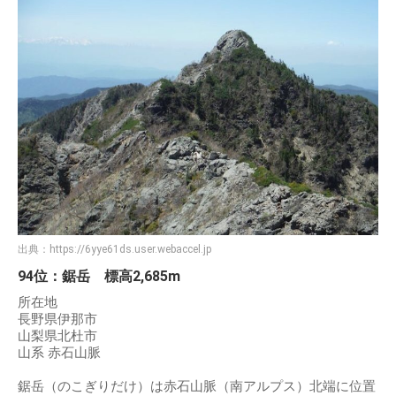
出典：
https://6yye61ds.user.webaccel.jp
94位：鋸岳 標高2,685m
所在地
長野県伊那市
山梨県北杜市
山系 赤石山脈
鋸岳（のこぎりだけ）は赤石山脈（南アルプス）北端に位置