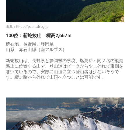
出典：
https://pds.exblog.jp
100位：新蛇抜山 標高2,667ｍ
所在地 長野県、静岡県
山系 赤石山脈（南アルプス）
新蛇抜山は、長野県と静岡県の県境、塩見岳～間ノ岳の縦走
路上に位置する山で、登山道はピークから少し外れて東側を
巻いているので、実際に山頂に立つ登山者は少ないそうで
す。縦走路から外れて山頂へ立つことは可能です。