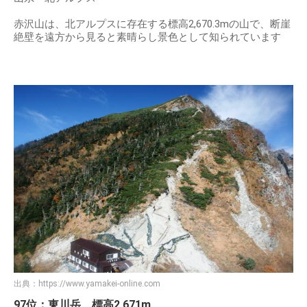
赤沢山は、北アルプスに存在する標高2,670.3mの山で、断崖
絶壁を遠方から見ると素晴らし景色として知られています
出典：
https://www.yamakei-online.com
97位：東川岳 標高2,671m