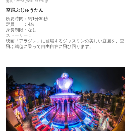
出典：
https://c01.castel.jp
空飛ぶじゅうたん
所要時間：約1分30秒
定員 ：4名
身長制限：なし
ストーリー：
映画「アラジン」に登場するジャスミンの美しい庭園を、空
飛ぶ絨毯に乗って自由自在に飛び回ります。