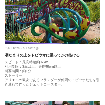
出典：
https://c01.castel.jp
潮だまりの上をトビウオに乗ってかけ抜ける
スピード：最高時速約32km
利用制限：3歳以上、身長90cm以上
所要時間：約1分
ストーリー：
アリエルの親友であるフランダーが仲間のトビウオたちを引
き連れて作ったジェットコースター。