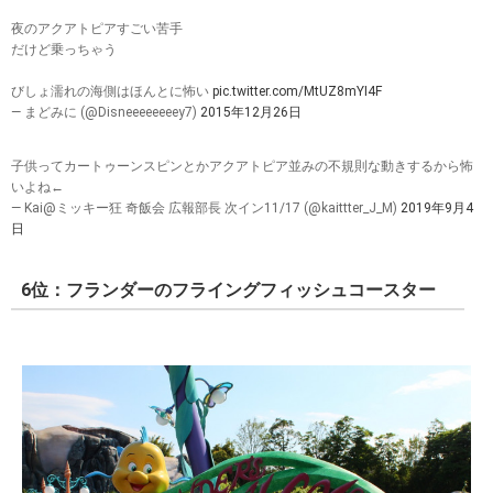
夜のアクアトピアすごい苦手
だけど乗っちゃう
びしょ濡れの海側はほんとに怖い
pic.twitter.com/MtUZ8mYI4F
— まどみに (@Disneeeeeeeey7)
2015年12月26日
子供ってカートゥーンスピンとかアクアトピア並みの不規則な動きするから怖
いよね←
— Kai@ミッキー狂 奇飯会 広報部長 次イン11/17 (@kaittter_J_M)
2019年9月4
日
6位：フランダーのフライングフィッシュコースター