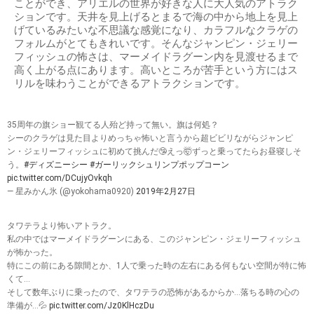
ことができ、アリエルの世界が好きな人に大人気のアトラク
ションです。天井を見上げるとまるで海の中から地上を見上
げているみたいな不思議な感覚になり、カラフルなクラゲの
フォルムがとてもきれいです。そんなジャンピン・ジェリー
フィッシュの怖さは、マーメイドラグーン内を見渡せるまで
高く上がる点にあります。高いところが苦手という方にはス
リルを味わうことができるアトラクションです。
35周年の旗ショー観てる人殆ど持って無い。旗は何処？
シーのクラゲは見た目よりめっちゃ怖いと言うから超ビビリながらジャンピ
ン・ジェリーフィッシュに初めて挑んだ🤥えっ🤯ずっと乗ってたらお昼寝しそ
う。
#ディズニーシー
#ガーリックシュリンプポップコーン
pic.twitter.com/DCujyOvkqh
— 星みかん氷 (@yokohama0920)
2019年2月27日
タワテラより怖いアトラク。
私の中ではマーメイドラグーンにある、このジャンピン・ジェリーフィッシュ
が怖かった。
特にこの前にある隙間とか、1人で乗った時の左右にある何もない空間が特に怖
くて…
そして数年ぶりに乗ったので、タワテラの恐怖があるからか…落ちる時の心の
準備が…💦
pic.twitter.com/Jz0KlHczDu