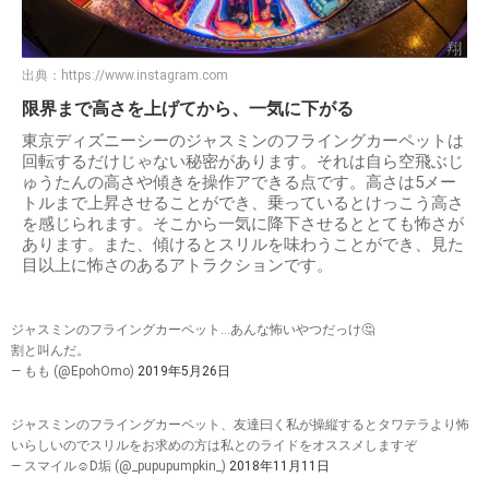
出典：
https://www.instagram.com
限界まで高さを上げてから、一気に下がる
東京ディズニーシーのジャスミンのフライングカーペットは
回転するだけじゃない秘密があります。それは自ら空飛ぶじ
ゅうたんの高さや傾きを操作アできる点です。高さは5メー
トルまで上昇させることができ、乗っているとけっこう高さ
を感じられます。そこから一気に降下させるととても怖さが
あります。また、傾けるとスリルを味わうことができ、見た
目以上に怖さのあるアトラクションです。
ジャスミンのフライングカーペット…あんな怖いやつだっけ🤔
割と叫んだ。
— もも (@EpohOmo)
2019年5月26日
ジャスミンのフライングカーペット、友達曰く私が操縦するとタワテラより怖
いらしいのでスリルをお求めの方は私とのライドをオススメしますぞ
— スマイル☺︎D垢 (@_pupupumpkin_)
2018年11月11日