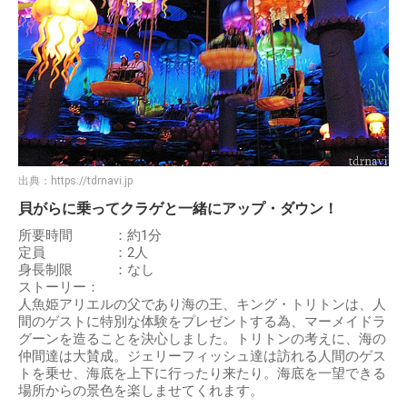
出典：
https://tdrnavi.jp
貝がらに乗ってクラゲと一緒にアップ・ダウン！
所要時間 ：約1分
定員 ：2人
身長制限 ：なし
ストーリー：
人魚姫アリエルの父であり海の王、キング・トリトンは、人
間のゲストに特別な体験をプレゼントする為、マーメイドラ
グーンを造ることを決心しました。トリトンの考えに、海の
仲間達は大賛成。ジェリーフィッシュ達は訪れる人間のゲス
トを乗せ、海底を上下に行ったり来たり。海底を一望できる
場所からの景色を楽しませてくれます。