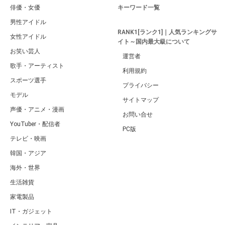
俳優・女優
キーワード一覧
男性アイドル
RANK1[ランク1]｜人気ランキングサ
女性アイドル
イト～国内最大級について
お笑い芸人
運営者
歌手・アーティスト
利用規約
スポーツ選手
プライバシー
モデル
サイトマップ
声優・アニメ・漫画
お問い合せ
YouTuber・配信者
PC版
テレビ・映画
韓国・アジア
海外・世界
生活雑貨
家電製品
IT・ガジェット