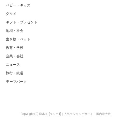
ベビー・キッズ
グルメ
ギフト・プレゼント
地域・社会
生き物・ペット
教育・学校
企業・会社
ニュース
旅行・鉄道
テーマパーク
Copyright (C) RANK1[ランク1]｜人気ランキングサイト～国内最大級