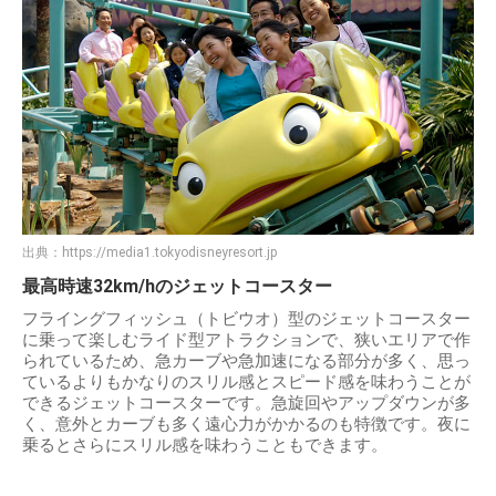
出典：
https://media1.tokyodisneyresort.jp
最高時速32km/hのジェットコースター
フライングフィッシュ（トビウオ）型のジェットコースター
に乗って楽しむライド型アトラクションで、狭いエリアで作
られているため、急カーブや急加速になる部分が多く、思っ
ているよりもかなりのスリル感とスピード感を味わうことが
できるジェットコースターです。急旋回やアップダウンが多
く、意外とカーブも多く遠心力がかかるのも特徴です。夜に
乗るとさらにスリル感を味わうこともできます。