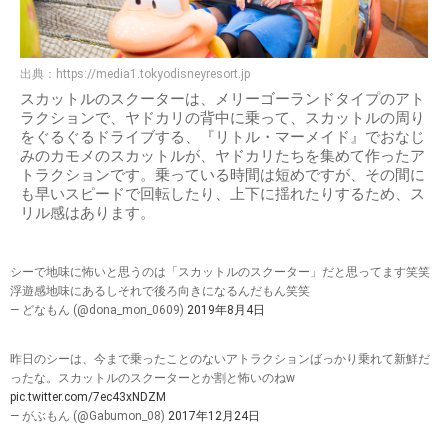
出典：
https://media1.tokyodisneyresort.jp
スカットルのスクーターは、メリーゴーランドタイプのアト
ラクションで、ヤドカリの背中に乗って、スカットルの周り
をぐるぐるドライブする、『リトル・マーメイド』でおなじ
みのカモメのスカットルが、ヤドカリたちを集めて作ったア
トラクションです。乗っている時間は短めですが、その間に
も早いスピードで回転したり、上下に揺れたりするため、ス
リル感はあります。
シーで地味に怖いと思うのは「スカットルのスクーター」だと思ってます笑笑
浮遊感地味にあるしそれで後ろ向きになるんだもん笑笑
— どなもん (@dona_mon_0609)
2019年8月4日
昨日のシーは、今まで乗ったことのないアトラクションばっかり乗れて新鮮だ
ったな。スカットルのスクーターとか割と怖いのねw
pic.twitter.com/7ec43xNDZM
— がぶもん (@Gabumon_08)
2017年12月24日