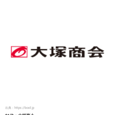
出典：
https://boxil.jp