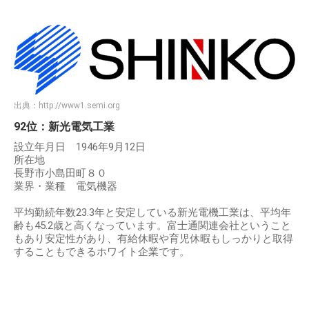
出典：
http://www1.semi.org
92位：新光電気工業
設立年月日 1946年9月12日
所在地
長野市小島田町８０
業界・業種 電気機器
平均勤続年数23.3年と安定している新光電機工業は、平均年
齢も45.2歳と高くなっています。富士通関連会社ということ
もあり安定性があり、有給休暇や育児休暇もしっかりと取得
することもできるホワイト企業です。