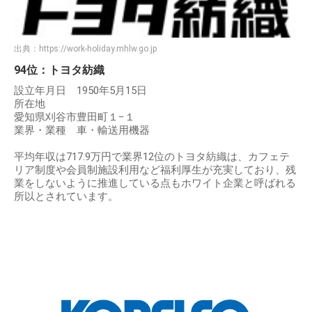
出典：
https://work-holiday.mhlw.go.jp
94位：トヨタ紡織
設立年月日 1950年5月15日
所在地
愛知県刈谷市豊田町１−１
業界・業種 車・輸送用機器
平均年収は717.9万円で業界12位のトヨタ紡織は、カフェテ
リア制度や会員制施設利用など福利厚生が充実しており、残
業をしないように推進している点もホワイト企業と呼ばれる
所以とされています。