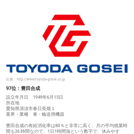
出典：
http://www.toyoda-gosei.co.jp
97位：豊田合成
設立年月日 1949年6月15日
所在地
愛知県清須市春日長畑１
業界・業種 車・輸送用機器
豊田合成の有給消化率は80％と非常に高く、月の平均残業時
間も26.時間なので、1日1時間強という数字で、休みやす