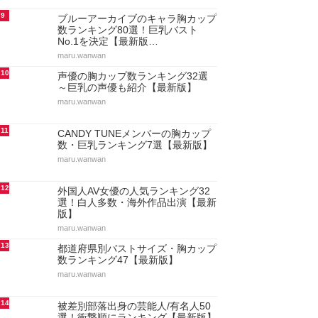
9
ブルーアーカイブのキャラ胸カップ
数ランキング80選！巨乳バスト
No.1を決定【最新版…
maru.wanwan
10
声優の胸カップ数ランキング32選
～巨乳の声優も紹介【最新版】
maru.wanwan
11
CANDY TUNEメンバーの胸カップ
数・巨乳ランキング7選【最新版】
maru.wanwan
12
外国人AV女優の人気ランキング32
選！白人多数・海外作品出演【最新
版】
maru.wanwan
13
都道府県別バストサイズ・胸カップ
数ランキング47【最新版】
maru.wanwan
14
被差別部落出身の芸能人/有名人50
選！衝撃順にランキング【最新版】