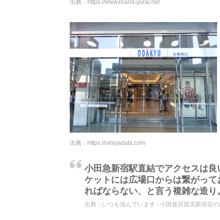
出典：
https://www.brand-yurai.net
出典：
https://omiyadata.com
小田急新宿駅直結でアクセスは良
ケットには広場口からは繋がって
ればならない、と言う複雑な造り
出典：
いつも混んでいます - 小田急百貨店新宿店の