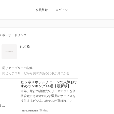
会員登録
ログイン
スポンサードリンク
もどる
同じカテゴリーの記事
同じカテゴリーだから興味のある記事が見つかる！
ビジネスホテルチェーンの人気おす
すめランキング14選【最新版】
近年、旅行の宿泊先でリーズナブルな価
格設定にもかかわらず満足のサービスを
提供するビジネスホテルが選ばれてい
ま…
maru.wanwan
/ 5 view