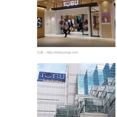
出典：
https://okitsumugi.com