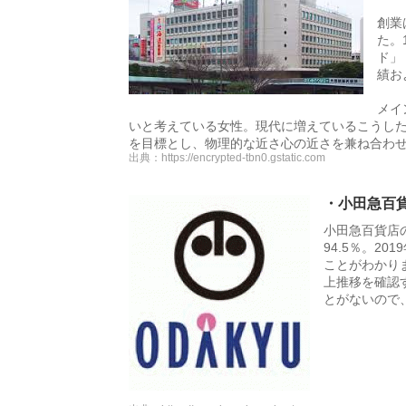
創業
た。
ド」
績お
メイ
いと考えている女性。現代に増えているこうし
を目標とし、物理的な近さ心の近さを兼ね合わ
出典：
https://encrypted-tbn0.gstatic.com
・小田急百
小田急百貨店の
94.5％。2
ことがわかり
上推移を確認
とがないので