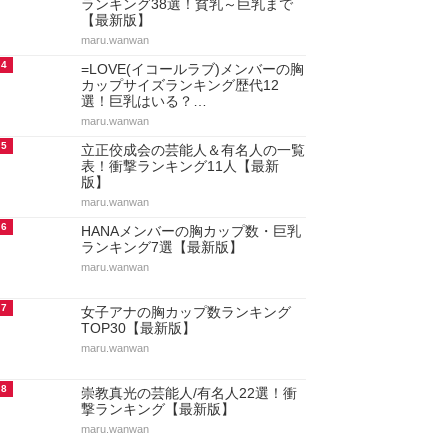
ランキング38選！貧乳～巨乳まで
【最新版】
maru.wanwan
4
=LOVE(イコールラブ)メンバーの胸
カップサイズランキング歴代12
選！巨乳はいる？…
maru.wanwan
5
立正佼成会の芸能人＆有名人の一覧
表！衝撃ランキング11人【最新
版】
maru.wanwan
6
HANAメンバーの胸カップ数・巨乳
ランキング7選【最新版】
maru.wanwan
7
女子アナの胸カップ数ランキング
TOP30【最新版】
maru.wanwan
8
崇教真光の芸能人/有名人22選！衝
撃ランキング【最新版】
maru.wanwan