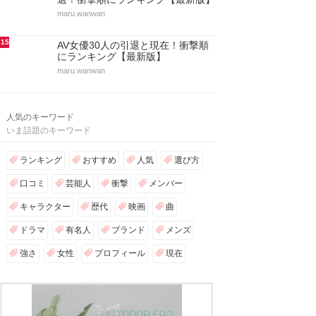
maru.wanwan
15
AV女優30人の引退と現在！衝撃順
にランキング【最新版】
maru.wanwan
人気のキーワード
いま話題のキーワード
ランキング
おすすめ
人気
選び方
口コミ
芸能人
衝撃
メンバー
キャラクター
歴代
映画
曲
ドラマ
有名人
ブランド
メンズ
強さ
女性
プロフィール
現在