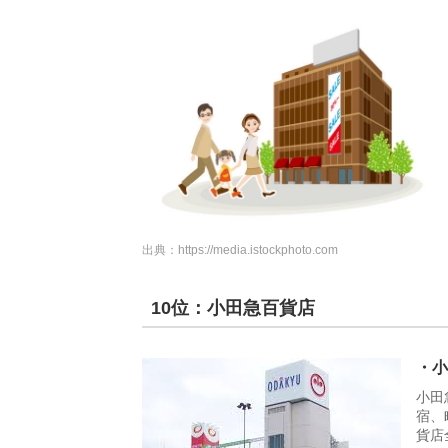
出典：
https://media.istockphoto.com
10位：小田急百貨店
・小
小田
宿、
貨店