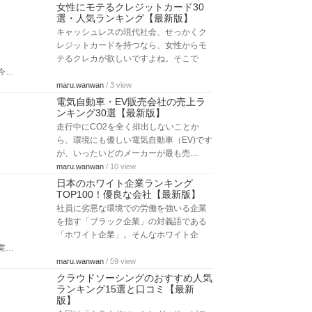
女性にモテるクレジットカード30
選・人気ランキング【最新版】
キャッシュレスの現代社会、せっかくク
レジットカードを持つなら、女性からモ
テるクレカが欲しいですよね。そこで
今…
maru.wanwan
/ 3 view
電気自動車・EV販売会社の売上ラ
ンキング30選【最新版】
走行中にCO2を全く排出しないことか
ら、環境にも優しい電気自動車（EV)です
が、いったいどのメーカーが最も売…
maru.wanwan
/ 10 view
日本のホワイト企業ランキング
TOP100！優良な会社【最新版】
社員に劣悪な環境での労働を強いる企業
を指す「ブラック企業」の対義語である
「ホワイト企業」。そんなホワイト企
業…
maru.wanwan
/ 59 view
クラウドソーシングのおすすめ人気
ランキング15選と口コミ【最新
版】