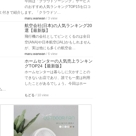
今回は「クラウドソーシング」サービス
のおすすめ人気ランキングTOP15を口コ
ミ付きで紹介します。「クラウドソ…
maru.wanwan
/ 3 view
航空会社(日本)の人気ランキング20
選【最新版】
飛行機の会社としてピンとくるのは全日
空(ANA)や日本航空(JAL)かもしれません
が、実は他にも多くの航空会…
maru.wanwan
/ 6 view
ホームセンターの人気売上ランキン
グTOP24【最新版】
ホームセンターは暮らしに欠かすことの
できないお店であり、誰でも一度は利用
したことがあるでしょう。今回はホー
ム…
もどる
/ 10 view