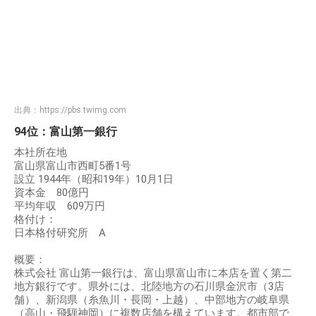
出典：
https://pbs.twimg.com
94位：富山第一銀行
本社所在地
富山県富山市西町5番1号
設立 1944年（昭和19年）10月1日
資本金 80億円
平均年収 609万円
格付け：
日本格付研究所 A
概要：
株式会社 富山第一銀行は、富山県富山市に本店を置く第二
地方銀行です。県外には、北陸地方の石川県金沢市（3店
舗）、新潟県（糸魚川・長岡・上越）、中部地方の岐阜県
（高山・飛騨神岡）に複数店舗を構えています。都市部で