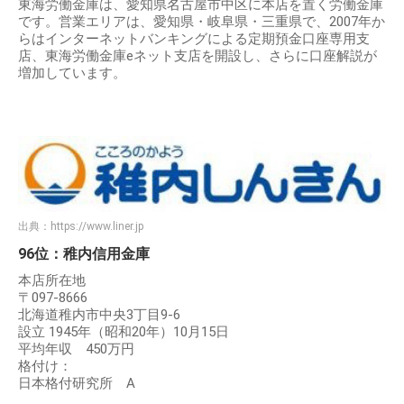
東海労働金庫は、愛知県名古屋市中区に本店を置く労働金庫
です。営業エリアは、愛知県・岐阜県・三重県で、2007年か
らはインターネットバンキングによる定期預金口座専用支
店、東海労働金庫eネット支店を開設し、さらに口座解説が
増加しています。
出典：
https://www.liner.jp
96位：稚内信用金庫
本店所在地
〒097-8666
北海道稚内市中央3丁目9-6
設立 1945年（昭和20年）10月15日
平均年収 450万円
格付け：
日本格付研究所 A