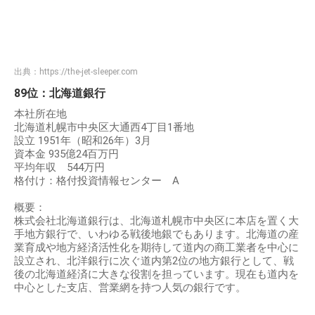
出典：
https://the-jet-sleeper.com
89位：北海道銀行
本社所在地
北海道札幌市中央区大通西4丁目1番地
設立 1951年（昭和26年）3月
資本金 935億24百万円
平均年収 544万円
格付け：格付投資情報センター A
概要：
株式会社北海道銀行は、北海道札幌市中央区に本店を置く大
手地方銀行で、いわゆる戦後地銀でもあります。北海道の産
業育成や地方経済活性化を期待して道内の商工業者を中心に
設立され、北洋銀行に次ぐ道内第2位の地方銀行として、戦
後の北海道経済に大きな役割を担っています。現在も道内を
中心とした支店、営業網を持つ人気の銀行です。