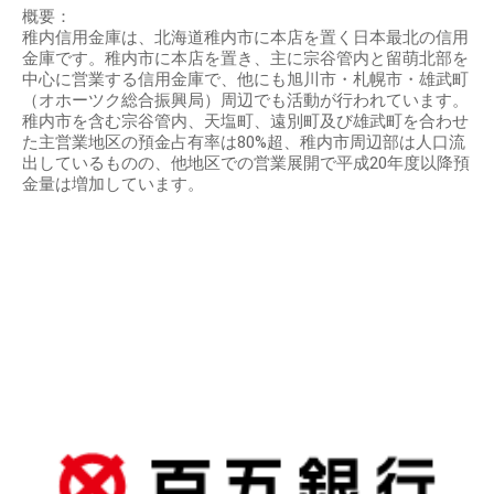
概要：
稚内信用金庫は、北海道稚内市に本店を置く日本最北の信用
金庫です。稚内市に本店を置き、主に宗谷管内と留萌北部を
中心に営業する信用金庫で、他にも旭川市・札幌市・雄武町
（オホーツク総合振興局）周辺でも活動が行われています。
稚内市を含む宗谷管内、天塩町、遠別町及び雄武町を合わせ
た主営業地区の預金占有率は80%超、稚内市周辺部は人口流
出しているものの、他地区での営業展開で平成20年度以降預
金量は増加しています。