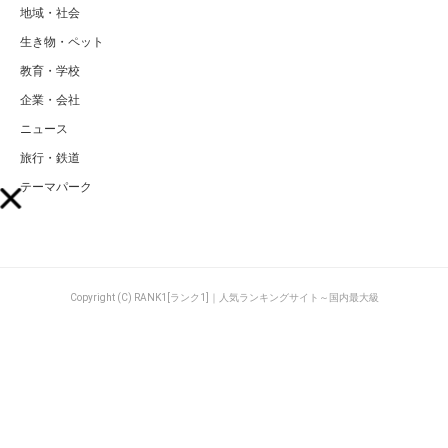
地域・社会
生き物・ペット
教育・学校
企業・会社
ニュース
旅行・鉄道
テーマパーク
Copyright (C) RANK1[ランク1]｜人気ランキングサイト～国内最大級