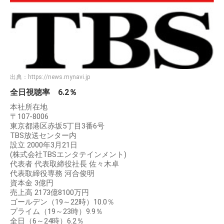
出典：
https://news.mynavi.jp
全日視聴率 6.2％
本社所在地
〒107-8006
東京都港区赤坂5丁目3番6号
TBS放送センター内
設立 2000年3月21日
(株式会社TBSエンタテインメント)
代表者 代表取締役社長 佐々木卓
代表取締役専務 河合俊明
資本金 3億円
売上高 2173億8100万円
ゴールデン（19～22時）10.0％
プライム（19～23時）9.9％
全日（6～24時）6.2％