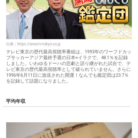
出典：
https://www.tv-tokyo.co.jp
テレビ東京の歴代最高視聴率番組は、1993年のワーフドカッ
プサッカーアジア最終予選の日本×イラクで、48.1％を記録
しました。いわゆるドーハの悲劇と語り継がれた試合で、テ
レビ東京の歴代最高視聴率として破られていません。さらに
1996年6月11日に放送された開運！なんでも鑑定団は23.7％
を記録して話題になりました。
平均年収