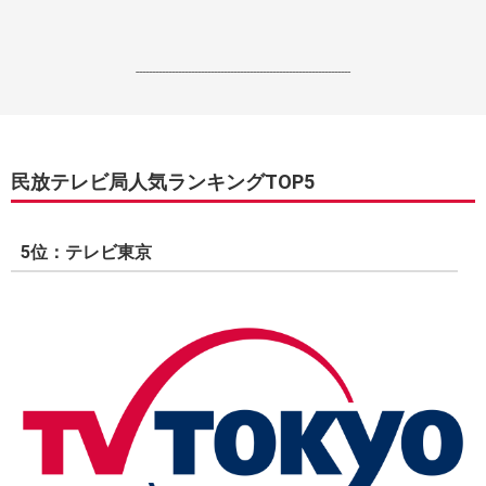
------------------------------------------------------------------
民放テレビ局人気ランキングTOP5
5位：テレビ東京