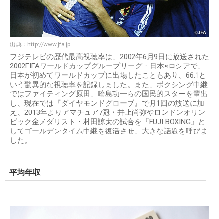
出典：
http://www.jfa.jp
フジテレビの歴代最高視聴率は、2002年6月9日に放送された
2002FIFAワールドカップグループリーグ・日本×ロシアで、
日本が初めてワールドカップに出場したこともあり、66.1と
いう驚異的な視聴率を記録しました。また、ボクシング中継
ではファイティング原田、輪島功一らの国民的スターを輩出
し、現在では『ダイヤモンドグローブ』で月1回の放送に加
え、2013年よりアマチュア7冠・井上尚弥やロンドンオリン
ピック金メダリスト・村田諒太の試合を『FUJI BOXING』と
してゴールデンタイム中継を復活させ、大きな話題を呼びま
した。
平均年収