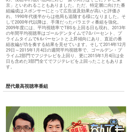
京」といわれることもありました。ただ、特定層に向けた番
組編成はスポンサーにとって広告波及効果が高いと評価さ
れ、1990年代後半からは他局も追随する様になりました。そ
して2000年代以降は、手薄だったバラエティ番組を強化。
2009年度には、平均視聴率でTBSを上回る日も現れ、2013年
の年間平均視聴率はゴールデンタイムで7.0パーセント、プ
ライムタイムで6.6パーセントと上昇傾向にあり、直近の番
組改編が功を奏する結果を見せています。そして2014年12月
29日～2015年1月4日の週間平均視聴率で、ゴールデン・プ
ライム2部門でフジテレビを上回り、更に2015年1月4日は全
日も含めた3部門全てでフジテレビを上回ったこともありま
す。
歴代最高視聴率番組