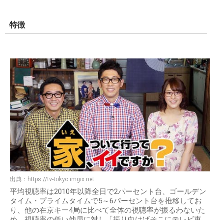
特徴
出典：
https://tv-tokyo.imgix.net
平均視聴率は2010年以降全日で2パーセント台、ゴールデン
タイム・プライムタイムで5～6パーセント台を推移してお
り、他の在京キー4局に比べて全体の視聴率が振るわないた
め、視聴率の低い他局に対し「振り向けばそこにテレビ東