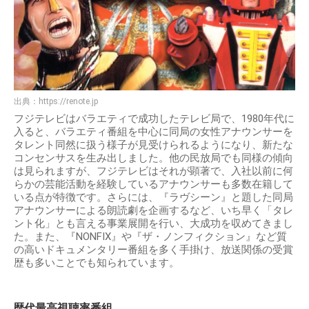
出典：
https://renote.jp
フジテレビはバラエティで成功したテレビ局で、1980年代に
入ると、バラエティ番組を中心に同局の女性アナウンサーを
タレント同然に扱う様子が見受けられるようになり、新たな
コンセンサスを生み出しました。他の民放局でも同様の傾向
は見られますが、フジテレビはそれが顕著で、入社以前に何
らかの芸能活動を経験しているアナウンサーも多数在籍して
いる点が特徴です。さらには、『ラヴシーン』と題した同局
アナウンサーによる朗読劇を企画するなど、いち早く「タレ
ント化」とも言える事業展開を行い、大成功を収めてきまし
た。また、『NONFIX』や『ザ・ノンフィクション』など質
の高いドキュメンタリー番組を多く手掛け、放送関係の受賞
歴も多いことでも知られています。
歴代最高視聴率番組