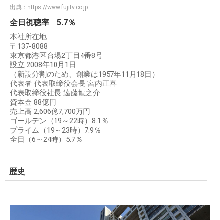
出典：
https://www.fujitv.co.jp
全日視聴率 5.7％
本社所在地
〒137-8088
東京都港区台場2丁目4番8号
設立 2008年10月1日
（新設分割のため、創業は1957年11月18日）
代表者 代表取締役会長 宮内正喜
代表取締役社長 遠藤龍之介
資本金 88億円
売上高 2,606億7,700万円
ゴールデン（19～22時）8.1％
プライム（19～23時）7.9％
全日（6～24時）5.7％
歴史