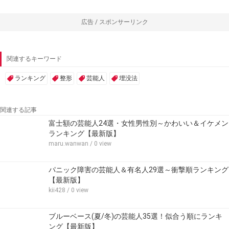
広告 / スポンサーリンク
関連するキーワード
ランキング
整形
芸能人
埋没法
関連する記事
富士額の芸能人24選・女性男性別～かわいい＆イケメン
ランキング【最新版】
maru.wanwan
/ 0 view
パニック障害の芸能人＆有名人29選～衝撃順ランキング
【最新版】
kii428
/ 0 view
ブルーベース(夏/冬)の芸能人35選！似合う順にランキ
ング【最新版】