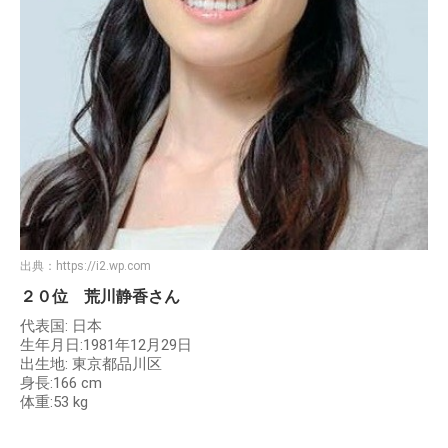
出典：
https://i2.wp.com
２０位 荒川静香さん
代表国: 日本
生年月日:1981年12月29日
出生地: 東京都品川区
身長:166 cm
体重:53 kg