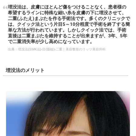
埋没法は、皮膚にほとんど傷をつけることなく、患者様の
希望するラインに特殊な細い糸を皮膚の下に埋没させて、
二重(ふたえ)まぶたを作る手術法です。多くのクリニックで
は、クイック法という片目5～10分程度で手術を終了する簡
単な方法が行われています。しかしクイック法では、手術
直後は二重まぶたを維持することが出来ますが、3年、5年
で二重消失率が少し高めになっています。
出典：
埋没法(SMK法)-目(眼瞼)-二重｜美容整形のリッツ美容外科
埋没法のメリット