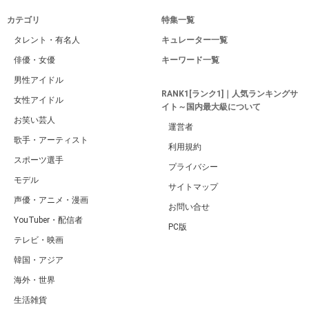
カテゴリ
特集一覧
タレント・有名人
キュレーター一覧
俳優・女優
キーワード一覧
男性アイドル
RANK1[ランク1]｜人気ランキングサ
女性アイドル
イト～国内最大級について
お笑い芸人
運営者
歌手・アーティスト
利用規約
スポーツ選手
プライバシー
モデル
サイトマップ
声優・アニメ・漫画
お問い合せ
YouTuber・配信者
PC版
テレビ・映画
韓国・アジア
海外・世界
生活雑貨