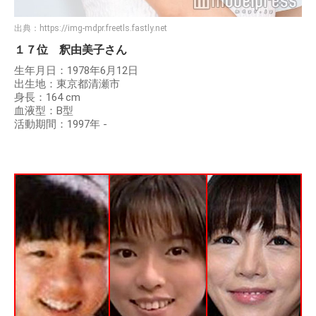
出典：
https://img-mdpr.freetls.fastly.net
１７位 釈由美子さん
生年月日：1978年6月12日
出生地：東京都清瀬市
身長：164 cm
血液型：B型
活動期間：1997年 -