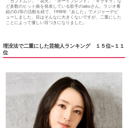
「カブトムシ」「花火」「ボーイフレンド」「キラキラ」な
ど多数のヒット曲を発表している歌手のaikoさん。ラジオ番
組のDJ等の活動を経て、1998年『あした』でメジャーデビ
ューしました。目はそんなに大きくないですが、二重にした
ことによって優しい目つきになりました。
埋没法で二重にした芸能人ランキング １５位~１１
位