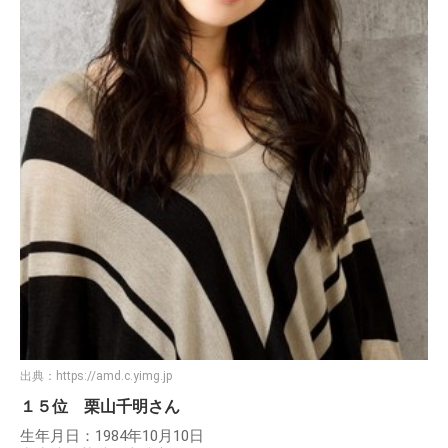
出典：
https://amd.c.yimg.jp
１５位 栗山千明さん
生年月日：1984年10月10日