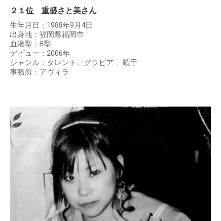
２１位 重盛さと美さん
生年月日：1988年9月4日
出身地：福岡県福岡市
血液型：B型
デビュー：2006年
ジャンル：タレント、グラビア 、歌手
事務所：アヴィラ