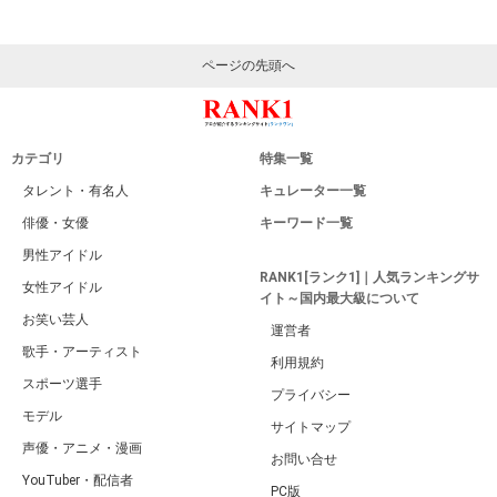
ページの先頭へ
カテゴリ
特集一覧
タレント・有名人
キュレーター一覧
俳優・女優
キーワード一覧
男性アイドル
RANK1[ランク1]｜人気ランキングサ
女性アイドル
イト～国内最大級について
お笑い芸人
運営者
歌手・アーティスト
利用規約
スポーツ選手
プライバシー
モデル
サイトマップ
声優・アニメ・漫画
お問い合せ
YouTuber・配信者
PC版