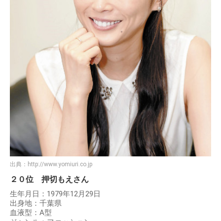
出典：
http://www.yomiuri.co.jp
２０位 押切もえさん
生年月日：1979年12月29日
出身地：千葉県
血液型：A型