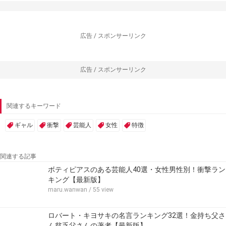
広告 / スポンサーリンク
広告 / スポンサーリンク
関連するキーワード
ギャル
衝撃
芸能人
女性
特徴
関連する記事
ボティピアスのある芸能人40選・女性男性別！衝撃ラン
キング【最新版】
maru.wanwan
/ 55 view
ロバート・キヨサキの名言ランキング32選！金持ち父さ
ん貧乏父さんの著者【最新版】