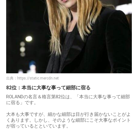
出典：
https://static.mercdn.net
82位：本当に大事な事って細部に宿る
ROLANDの名言＆格言第82位は、「本当に大事な事って細部
に宿る」です。
大本も大事ですが、細かな細部は目が行き届かないことがよ
くあります。しかし、そのような細部にこそ大事なポイント
が宿っているとといています。