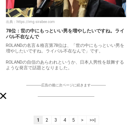
出典：
https://img.sirabee.com
78位：世の中にもっといい男を増やしたいですね。ライ
バル不在なんで
ROLANDの名言＆格言第78位は、「世の中にもっといい男を
増やしたいですね。ライバル不在なんで」です。
ROLANDの自信のあらわれというか、日本人男性を鼓舞する
ような発言で話題となりました。
-----------------広告の後に次ページに続きます-----------------
----------------------------------------------------------------
1
2
3
4
5
>
>>|