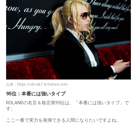
出典：
https://cdn-ak.f.st-hatena.com
95位：本番には強いタイプ
ROLANDの名言＆格言第95位は、「本番には強いタイプ」で
す。
ここ一番で実力を発揮できる人間になりたいですよね。