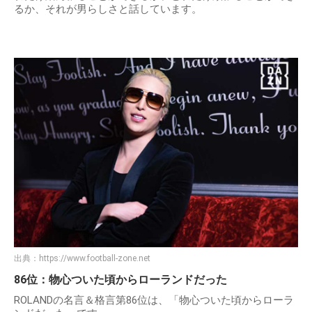
るか、それが男らしさと話しています。
出典：
https://www.football-zone.net
86位：物心ついた頃からローランドだった
ROLANDの名言＆格言第86位は、「物心ついた頃からローラ