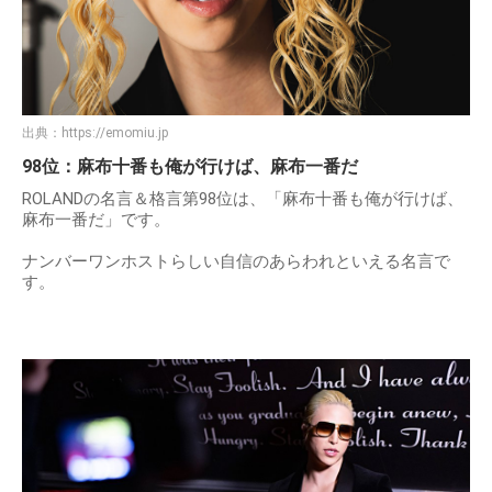
出典：
https://emomiu.jp
98位：麻布十番も俺が行けば、麻布一番だ
ROLANDの名言＆格言第98位は、「麻布十番も俺が行けば、
麻布一番だ」です。
ナンバーワンホストらしい自信のあらわれといえる名言で
す。