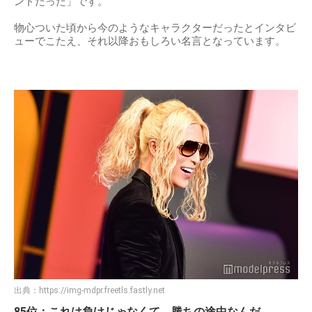
ンドだった」です。
物心ついた頃から今のようなキャラクターだったとインタビ
ューでこたえ、それ以降おもしろい名言となっています。
出典：
https://img-mdpr.freetls.fastly.net
85位：これは負けじゃなくて、勝ちの途中なんだ