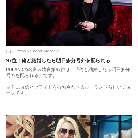
出典：
https://number.ismcdn.jp
97位：俺と結婚したら明日多分号外を配られる
ROLANDの名言＆格言第97位は、「俺と結婚したら明日多分
号外を配られる」です。
自分に自信とプライドを持ち合わせるローランドらしいジョ
ークです。