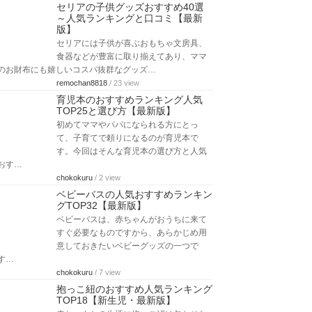
セリアの子供グッズおすすめ40選
～人気ランキングと口コミ【最新
版】
セリアには子供が喜ぶおもちゃ文房具、
食器などが豊富に取り揃えてあり、ママ
のお財布にも嬉しいコスパ抜群なグッズ…
remochan8818
/ 23 view
育児本のおすすめランキング人気
TOP25と選び方【最新版】
初めてママやパパになられる方にとっ
て、子育てで頼りになるのが育児本で
す。今回はそんな育児本の選び方と人気
おす…
chokokuru
/ 2 view
ベビーバスの人気おすすめランキン
グTOP32【最新版】
ベビーバスは、赤ちゃんがおうちに来て
すぐ必要なものですから、あらかじめ用
意しておきたいベビーグッズの一つで
す…
chokokuru
/ 7 view
抱っこ紐のおすすめ人気ランキング
TOP18【新生児・最新版】