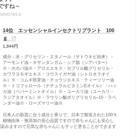
ですね～
10004279/1.1/
14位 エッセンシャルインセクトリプラント 100
ｇ
1,944円
成分：水・グリセリン・エタノール（サトウキビ由来）・
アーモンド油・キサンタンガム・シア脂（シアバター）
※・ホホバ油※・アロエエキス・カプリル酸グリセリル・
カワラヨモギエキス・コウスイガヤ油（シトロネラオイ
ル）※・コムギ胚芽油・チョウジエキス・ティーツリー油
※・トコフェロール（ナチュラルビタミンEオイル）・ハッ
カ油（ペパーミントオイル）※・ユーカリ油（ユーカリ・
ラジアタオイル）※・ラウリン酸ポリグリセリル-10・ラベ
ンダー油※・ローズマリー油※
日本人の肌質に合う成分と香りで、日本で製造された100％
植物由来・無添加の安心品質ですので赤ちゃんにも安心し
馴染みますので元気な赤ちゃんにもサッと塗ることができます