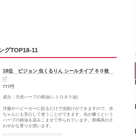
TOP18-11
18位 ピジョン 虫くるりん シールタイプ ６０枚
777円
成分：天然ハーブの精油(シトロネラ油)
洋服やベビーカーに貼るだけで虫除けができますので、赤
ちゃんにも安心して使うことができます。虫が嫌うという
ハーブの精油を染みこませて作られています。柑橘系のさ
わやかな香りが漂います。