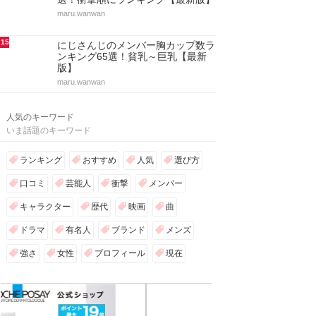
maru.wanwan
15
にじさんじのメンバー胸カップ数ラ
ンキング65選！貧乳～巨乳【最新
版】
maru.wanwan
人気のキーワード
いま話題のキーワード
ランキング
おすすめ
人気
選び方
口コミ
芸能人
衝撃
メンバー
キャラクター
歴代
映画
曲
ドラマ
有名人
ブランド
メンズ
強さ
女性
プロフィール
現在