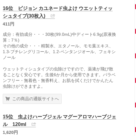
16位 ピジョン カユネード虫よけ ウエットティッ
シュタイプ(30枚入)
411円
成分：有効成分・・・30枚(99.0mL)中ディート6.9g(原液換
算：7％)
その他の成分・・・精製水、エタノール、モモ葉エキス、
1.3-ブチレングリコール、1.2-ペンタンジオール、フェキシ
ノール
ウェットティシュタイプの虫除けですので、薬液が飛び散
ることなく安心です。生後6か月から使用できます。パラベ
ンフリー・無着色・無香料え、お肌を拭くだけでかんたん
虫除けができますよ。
この商品の通販サイトへ
15位 虫よけハーブジェル マグーアロマハーブジェ
ル 120ml
1,620円