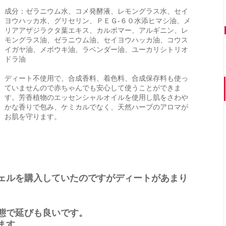
成分：ゼラニウム水、コメ発酵液、レモングラス水、セイ
ヨウハッカ水、グリセリン、ＰＥＧ‐６０水添ヒマシ油、メ
リアアザジラクタ葉エキス、カルボマー、アルギニン、レ
モングラス油、ゼラニウム油、セイヨウハッカ油、コウス
イガヤ油、メボウキ油、ラベンダー油、ユーカリシトリオ
ドラ油
ディート不使用で、合成香料、着色料、合成保存料も使っ
ていませんので赤ちゃんでも安心して使うことができま
す。芳香植物のエッセンシャルオイルを使用し肌をさわや
かな香りで包み、ケミカルでなく、天然ハーブのアロマが
お肌を守ります。
ェルを購入していたのですがディートがあまり
態で延びも良いです。
ます。