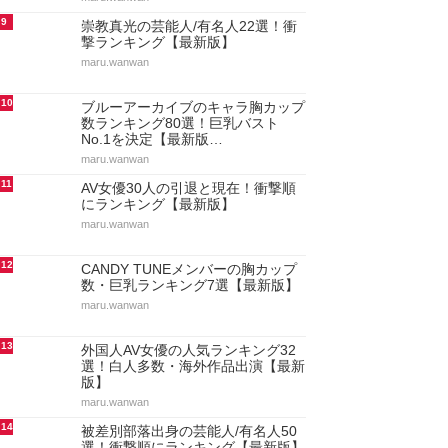
9
崇教真光の芸能人/有名人22選！衝
撃ランキング【最新版】
maru.wanwan
10
ブルーアーカイブのキャラ胸カップ
数ランキング80選！巨乳バスト
No.1を決定【最新版…
maru.wanwan
11
AV女優30人の引退と現在！衝撃順
にランキング【最新版】
maru.wanwan
12
CANDY TUNEメンバーの胸カップ
数・巨乳ランキング7選【最新版】
maru.wanwan
13
外国人AV女優の人気ランキング32
選！白人多数・海外作品出演【最新
版】
maru.wanwan
14
被差別部落出身の芸能人/有名人50
選！衝撃順にランキング【最新版】