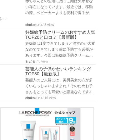
赤ちゃんとの生活に抱っこ紐は欠かせな
い存在になっています。最近では、移動
の際、ベビーカーよりも便利で両手が
ふ…
chokokuru
/ 8 view
妊娠線予防クリームのおすすめ人気
TOP20と口コミ【最新版】
妊娠線は1度できてしまうと消すのが大変
なのでできてしまう前に予防する必要が
あります。今回は妊娠線予防クリーム…
もどる
/ 5 view
芸能人の子供かわいいランキング
TOP30【最新版】
芸能人のご夫婦には、美男美女の方が多
くいらっしゃいますよね！そのためお子
さんもとっても可愛いと話題なんです♪…
chokokuru
/ 16 view