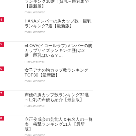
ランキング38選！貧乳～巨乳まで
【最新版】
maru.wanwan
4
HANAメンバーの胸カップ数・巨乳
ランキング7選【最新版】
maru.wanwan
5
=LOVE(イコールラブ)メンバーの胸
カップサイズランキング歴代12
選！巨乳はいる？…
maru.wanwan
6
女子アナの胸カップ数ランキング
TOP30【最新版】
maru.wanwan
7
声優の胸カップ数ランキング32選
～巨乳の声優も紹介【最新版】
maru.wanwan
8
立正佼成会の芸能人＆有名人の一覧
表！衝撃ランキング11人【最新
版】
maru.wanwan