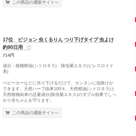
この商品の通販サイトへ
17位 ピジョン 虫くるりん つり下げタイプ 虫よけ
約90日用
714円
成分：植物精油(シトロネラ)、除虫菊エキス(ピレスロイド
系)
ベビーカーなどに吊り下げるだけで、カンタンに虫除けが
できます。天然ハーブ由来100％、天然精油(シトロネラ)と
天然植物由来の忌避成分(除虫菊エキス)のダブル効果でしっ
かり赤ちゃんを守ります。
この商品の通販サイトへ