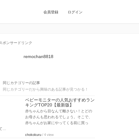
会員登録
ログイン
スポンサードリンク
remochan8818
同じカテゴリーの記事
同じカテゴリーだから興味のある記事が見つかる！
ベビーモニターの人気おすすめラン
キングTOP20【最新版】
赤ちゃんから目なんて離さない！とどの
お母さんも思われるでしょう。そこで、
赤ちゃんがお家にやってくる前に買っ
て…
chokokuru
/ 4 view