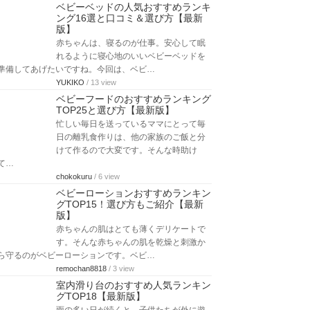
ベビーベッドの人気おすすめランキ
ング16選と口コミ＆選び方【最新
版】
赤ちゃんは、寝るのが仕事。安心して眠
れるように寝心地のいいベビーベッドを
準備してあげたいですね。今回は、ベビ…
YUKIKO
/ 13 view
ベビーフードのおすすめランキング
TOP25と選び方【最新版】
忙しい毎日を送っているママにとって毎
日の離乳食作りは、他の家族のご飯と分
けて作るので大変です。そんな時助け
て…
chokokuru
/ 6 view
ベビーローションおすすめランキン
グTOP15！選び方もご紹介【最新
版】
赤ちゃんの肌はとても薄くデリケートで
す。そんな赤ちゃんの肌を乾燥と刺激か
ら守るのがベビーローションです。ベビ…
remochan8818
/ 3 view
室内滑り台のおすすめ人気ランキン
グTOP18【最新版】