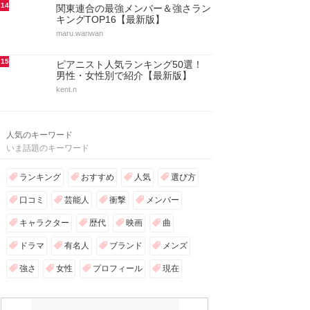
14
関東連合の最強メンバー＆強さラン
キングTOP16【最新版】
maru.wanwan
15
ピアニスト人気ランキング50選！
男性・女性別で紹介【最新版】
kent.n
人気のキーワード
いま話題のキーワード
ランキング
おすすめ
人気
選び方
口コミ
芸能人
衝撃
メンバー
キャラクター
歴代
映画
曲
ドラマ
有名人
ブランド
メンズ
強さ
女性
プロフィール
現在