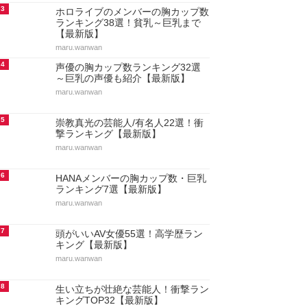
3
ホロライブのメンバーの胸カップ数
ランキング38選！貧乳～巨乳まで
【最新版】
maru.wanwan
4
声優の胸カップ数ランキング32選
～巨乳の声優も紹介【最新版】
maru.wanwan
5
崇教真光の芸能人/有名人22選！衝
撃ランキング【最新版】
maru.wanwan
6
HANAメンバーの胸カップ数・巨乳
ランキング7選【最新版】
maru.wanwan
7
頭がいいAV女優55選！高学歴ラン
キング【最新版】
maru.wanwan
8
生い立ちが壮絶な芸能人！衝撃ラン
キングTOP32【最新版】