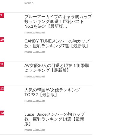
kent.n
9
ブルーアーカイブのキャラ胸カップ
数ランキング80選！巨乳バスト
No.1を決定【最新版…
maru.wanwan
10
CANDY TUNEメンバーの胸カップ
数・巨乳ランキング7選【最新版】
maru.wanwan
11
AV女優30人の引退と現在！衝撃順
にランキング【最新版】
maru.wanwan
12
人気の韓国AV女優ランキング
TOP32【最新版】
maru.wanwan
13
Juice=Juiceメンバーの胸カップ
数・巨乳ランキング14選【最新
版】
maru.wanwan