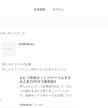
会員登録
ログイン
スポンサードリンク
chokokuru
同じカテゴリーの記事
同じカテゴリーだから興味のある記事が見つかる！
おむつ収納ボックス/ケースおすす
め人気TOP18【最新版】
赤ちゃんにとって必需品のおむつ。オム
ツの袋のままだと取り出しにくいしの
で、収納ボックスやケースを活用してス
ッ…
chokokuru
/ 10 view