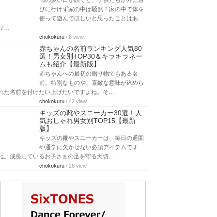
雨の多い日が続くと、子供たちが外に遊
びに行けず家の中は騒然！家の中で体を
使って遊んでほしいと思ったことはあ
り…
chokokuru
/ 8 view
赤ちゃんの名前ランキング人気80
選！男女別TOP30＆キラキラネー
ムも紹介【最新版】
赤ちゃんへの最初の贈り物でもある名
前。特別なものや、素敵な意味が込めら
れた名前を付けたい上げたいですよね。そ…
chokokuru
/ 42 view
キッズの靴やスニーカー30選！人
気おしゃれ男女別TOP15【最新
版】
キッズの靴やスニーカーは、毎日の通園
や通学に欠かせない必須アイテムです
ね。成長しているお子さまの足を守る大切…
chokokuru
/ 28 view