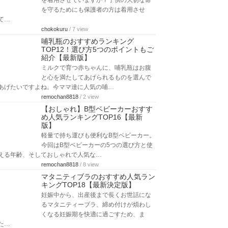
を着用させていますか？子供の大切な命
を守るためにも保護者の方は着用させ
て…
chokokuru
/ 7 view
哺乳瓶のおすすめランキング
TOP12！選び方5つのポイントもご
紹介【最新版】
ミルクで育つ赤ちゃんに、哺乳瓶はお腹
と心を満たしてあげられるものを選んで
あげたいですよね。今ママ達に人気の哺…
remochan8818
/ 2 view
【おしゃれ】B型ベビーカーおすす
め人気ランキングTOP16【最新
版】
軽量で持ち運びも便利なB型ベビーカー。
今回はB型ベビーカーの5つの選び方と使
える年齢、そしておしゃれで人気な…
remochan8818
/ 8 view
マタニティブラのおすすめ人気ラン
キングTOP18【最新決定版】
妊娠中から、出産後まで長くお世話にな
るマタニティーブラ、締め付けが煩わし
くなる妊娠期を快適に過ごすため、ま
た…