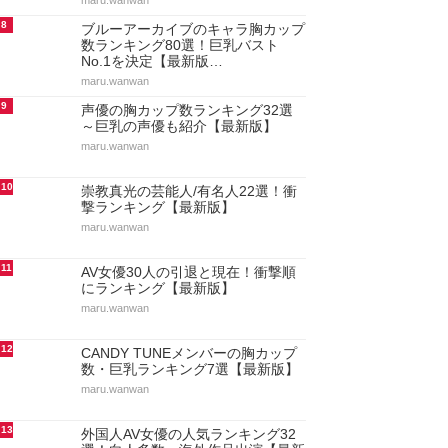
maru.wanwan
8
ブルーアーカイブのキャラ胸カップ
数ランキング80選！巨乳バスト
No.1を決定【最新版…
maru.wanwan
9
声優の胸カップ数ランキング32選
～巨乳の声優も紹介【最新版】
maru.wanwan
10
崇教真光の芸能人/有名人22選！衝
撃ランキング【最新版】
maru.wanwan
11
AV女優30人の引退と現在！衝撃順
にランキング【最新版】
maru.wanwan
12
CANDY TUNEメンバーの胸カップ
数・巨乳ランキング7選【最新版】
maru.wanwan
13
外国人AV女優の人気ランキング32