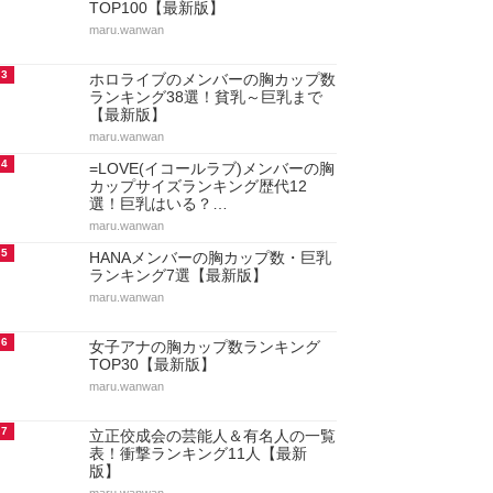
TOP100【最新版】
maru.wanwan
3
ホロライブのメンバーの胸カップ数
ランキング38選！貧乳～巨乳まで
【最新版】
maru.wanwan
4
=LOVE(イコールラブ)メンバーの胸
カップサイズランキング歴代12
選！巨乳はいる？…
maru.wanwan
5
HANAメンバーの胸カップ数・巨乳
ランキング7選【最新版】
maru.wanwan
6
女子アナの胸カップ数ランキング
TOP30【最新版】
maru.wanwan
7
立正佼成会の芸能人＆有名人の一覧
表！衝撃ランキング11人【最新
版】