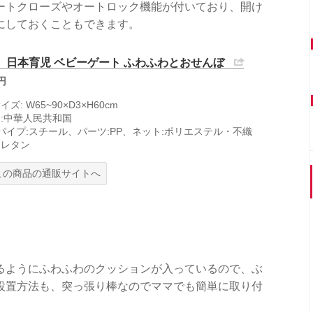
ートクローズやオートロック機能が付いており、開け
にしておくこともできます。
位 日本育児 ベビーゲート ふわふわとおせんぼ
5円
ズ: W65~90×D3×H60cm
:中華人民共和国
 パイプ:スチール、パーツ:PP、ネット:ポリエステル・不織
ウレタン
この商品の通販サイトへ
るようにふわふわのクッションが入っているので、ぶ
設置方法も、突っ張り棒なのでママでも簡単に取り付