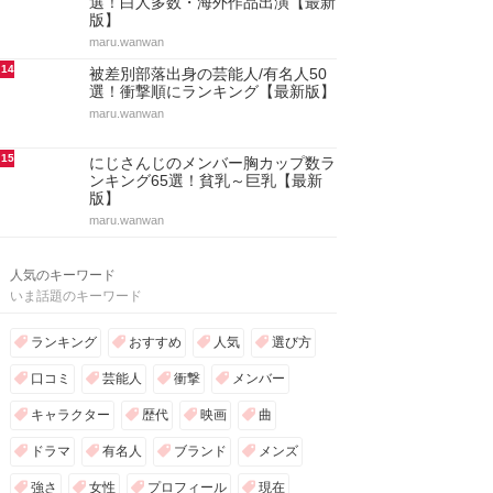
選！白人多数・海外作品出演【最新
版】
maru.wanwan
14
被差別部落出身の芸能人/有名人50
選！衝撃順にランキング【最新版】
maru.wanwan
15
にじさんじのメンバー胸カップ数ラ
ンキング65選！貧乳～巨乳【最新
版】
maru.wanwan
人気のキーワード
いま話題のキーワード
ランキング
おすすめ
人気
選び方
口コミ
芸能人
衝撃
メンバー
キャラクター
歴代
映画
曲
ドラマ
有名人
ブランド
メンズ
強さ
女性
プロフィール
現在