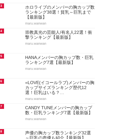
3
ホロライブのメンバーの胸カップ数
ランキング38選！貧乳～巨乳まで
【最新版】
maru.wanwan
4
崇教真光の芸能人/有名人22選！衝
撃ランキング【最新版】
maru.wanwan
5
HANAメンバーの胸カップ数・巨乳
ランキング7選【最新版】
maru.wanwan
6
=LOVE(イコールラブ)メンバーの胸
カップサイズランキング歴代12
選！巨乳はいる？…
maru.wanwan
7
CANDY TUNEメンバーの胸カップ
数・巨乳ランキング7選【最新版】
maru.wanwan
8
声優の胸カップ数ランキング32選
～巨乳の声優も紹介【最新版】