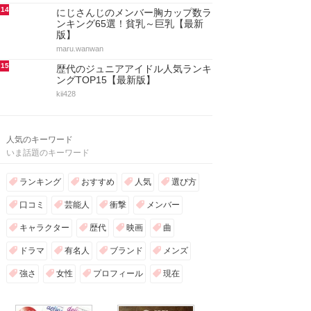
14
にじさんじのメンバー胸カップ数ラ
ンキング65選！貧乳～巨乳【最新
版】
maru.wanwan
15
歴代のジュニアアイドル人気ランキ
ングTOP15【最新版】
kii428
人気のキーワード
いま話題のキーワード
ランキング
おすすめ
人気
選び方
口コミ
芸能人
衝撃
メンバー
キャラクター
歴代
映画
曲
ドラマ
有名人
ブランド
メンズ
強さ
女性
プロフィール
現在