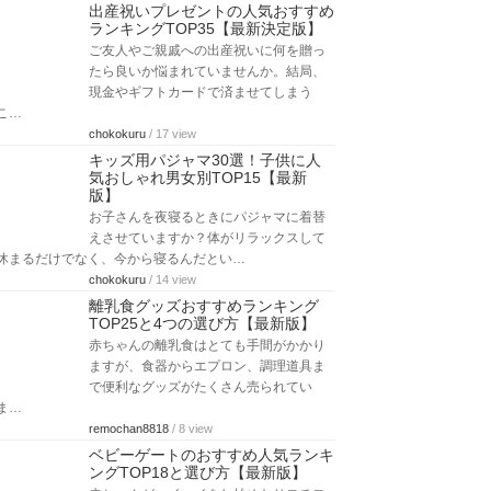
出産祝いプレゼントの人気おすすめ
ランキングTOP35【最新決定版】
ご友人やご親戚への出産祝いに何を贈っ
たら良いか悩まれていませんか。結局、
現金やギフトカードで済ませてしまう
こ…
chokokuru
/ 17 view
キッズ用パジャマ30選！子供に人
気おしゃれ男女別TOP15【最新
版】
お子さんを夜寝るときにパジャマに着替
えさせていますか？体がリラックスして
休まるだけでなく、今から寝るんだとい…
chokokuru
/ 14 view
離乳食グッズおすすめランキング
TOP25と4つの選び方【最新版】
赤ちゃんの離乳食はとても手間がかかり
ますが、食器からエプロン、調理道具ま
で便利なグッズがたくさん売られてい
ま…
remochan8818
/ 8 view
ベビーゲートのおすすめ人気ランキ
ングTOP18と選び方【最新版】