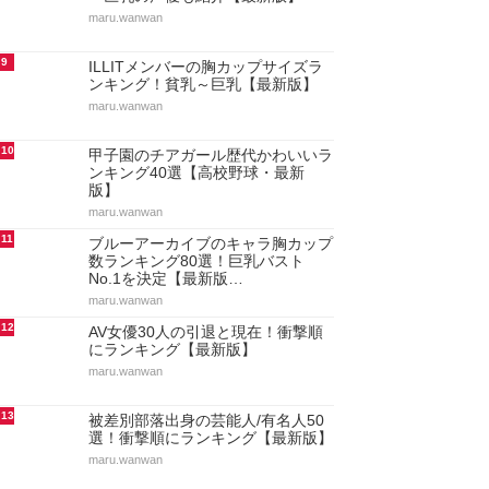
maru.wanwan
9
ILLITメンバーの胸カップサイズラ
ンキング！貧乳～巨乳【最新版】
maru.wanwan
10
甲子園のチアガール歴代かわいいラ
ンキング40選【高校野球・最新
版】
maru.wanwan
11
ブルーアーカイブのキャラ胸カップ
数ランキング80選！巨乳バスト
No.1を決定【最新版…
maru.wanwan
12
AV女優30人の引退と現在！衝撃順
にランキング【最新版】
maru.wanwan
13
被差別部落出身の芸能人/有名人50
選！衝撃順にランキング【最新版】
maru.wanwan