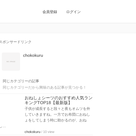
会員登録
ログイン
スポンサードリンク
chokokuru
同じカテゴリーの記事
同じカテゴリーだから興味のある記事が見つかる！
おねしょシーツのおすすめ人気ラン
キングTOP18【最新版】
子供が成長すると段々と夜もオムツを外
していきますね。一方でお布団におねし
ょをしてしまう時に助かるのが、おね
し…
chokokuru
/ 10 view