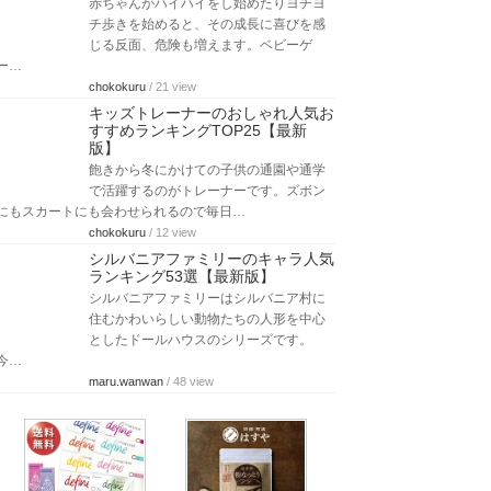
赤ちゃんがハイハイをし始めたりヨチヨ
チ歩きを始めると、その成長に喜びを感
じる反面、危険も増えます。ベビーゲ
ー…
chokokuru
/ 21 view
キッズトレーナーのおしゃれ人気お
すすめランキングTOP25【最新
版】
飽きから冬にかけての子供の通園や通学
で活躍するのがトレーナーです。ズボン
にもスカートにも会わせられるので毎日…
chokokuru
/ 12 view
シルバニアファミリーのキャラ人気
ランキング53選【最新版】
シルバニアファミリーはシルバニア村に
住むかわいらしい動物たちの人形を中心
としたドールハウスのシリーズです。
今…
maru.wanwan
/ 48 view