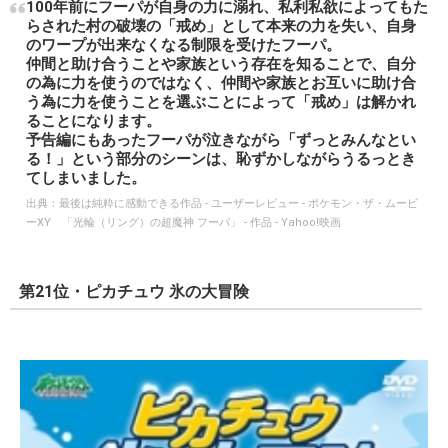
100年前にフーパが自身の力に溺れ、私利私欲によってもた
らされた村の破壊の「戒め」として本来の力を失い、自身
のワープが出来なくなる制限を受けたフーパ。
仲間と助け合うことや家族という存在を知ることで、自分
の為に力を使うのではなく、仲間や家族とお互いに助け合
う為に力を使うことを選ぶことによって「戒め」は解かれ
ることになります。
予告編にもあったフーパが泣きながら「ずっとみんなとい
る！」という部分のシーンは、恥ずかしながらうるっとき
てしまいました。
出典：
最後は純粋に感動できる作品 - ユーザーレビュー - ポケモン・ザ・ムービ
ーXY 「光輪（リング）の超魔神 フーパ」 - 作品 - Yahoo!映画
第21位・ピカチュウ 氷の大冒険