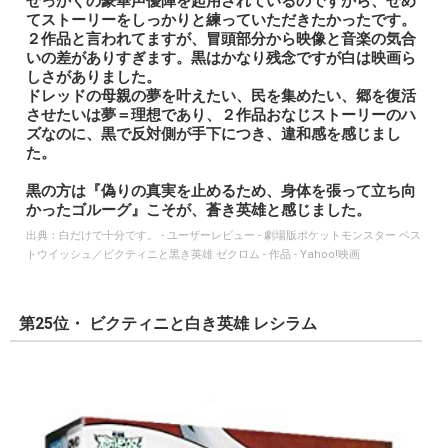
せっかくの豪華声優陣を起用されているのですから、せめ
てストーリーをしっかりと練っていただきたかったです。
２作品と言われてますが、冒頭部分から映像と音楽の気合
いの差がありすぎます。黒はかなり残念ですが白は映画ら
しさがありました。
ドレッドの母親の夢を叶えたい、民を集めたい、郷を復活
させたいは夢＝理想であり、２作品おなじストーリーのハ
ズなのに、黒で反対側が手下につき、違和感を感じまし
た。
黒の方は『偽りの真実を止めるため、身体を張って立ち向
かったゴルーグ』こそが、蒼き英雄と感じました。
出典：
白だけで十分です。 - ユーザーレビュー - 劇場版ポケットモンスター ベス
トウイッシュ／ビクティニと黒き英雄 ゼクロム - 作品 - Yahoo!映画
第25位・ ビクティニと白き英雄 レシラム