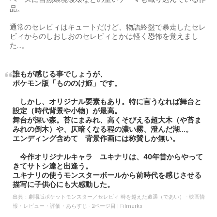
品。
通常のセレビィはキュートだけど、物語終盤で暴走したセレ
ビィからのしおしおのセレビィとかは軽く恐怖を覚えまし
た…。
誰もが感じる事でしょうが、
ポケモン版「もののけ姫」です。
しかし、オリジナル要素もあり。特に言うなれば舞台と
設定（時代背景や小物）が最高。
舞台が深い森。苔にまみれ、高くそびえる超大木（や苔ま
みれの倒木）や、仄暗くなる程の濃い霧、澄んだ湖…。
エンディング含めて 背景作画には称賛しか無い。
今作オリジナルキャラ ユキナリは、40年昔からやって
きてサトシ達と出逢う。
ユキナリの使うモンスターボールから前時代を感じさせる
描写に子供心にも大感動した。
出典：
劇場版ポケットモンスター／セレビィ 時を越えた遭遇（であい） - 映画情
報・レビュー・評価・あらすじ - 2ページ目 | Filmarks