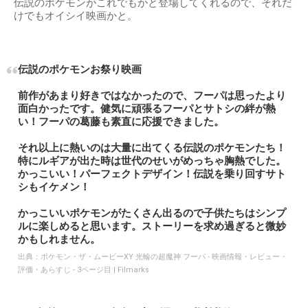
伝説のポケモンがこれでもかと登場してくれるので、それだ
けでもオイシイ映画かと。
伝説のポケモンお祭り映画
前作があまり好きではなかったので、フーパは思ったより
面白かったです。健気に頑張るフーパとサトシの絆が熱
い！フーパの葛藤も素直に応援できました。
それ以上に熱いのは大量に出てくる伝説のポケモンたち！
特にルギアが出た時は世代のせいがめっちゃ胸熱でした。
かっこいい！パーフェクトデザイン！伝説を乗り回すサト
シもイケメン！
かっこいいポケモンがたくさん出るので子供たちはシンプ
ルに楽しめると思います。ストーリーを求め過ぎると微妙
かもしれません。
出典：
ポケモン・ザ・ムービーXY 光輪の超魔神 フーパ - 映画情報・レビュー・
評価・あらすじ - 3ページ目 | Filmarks