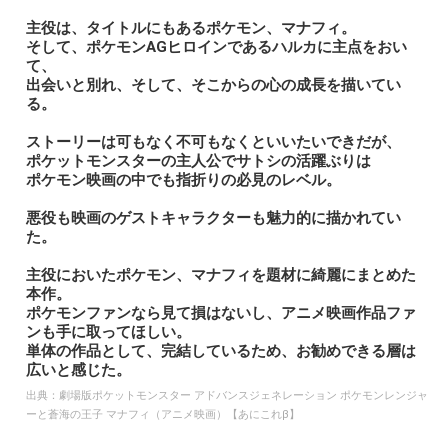
主役は、タイトルにもあるポケモン、マナフィ。
そして、ポケモンAGヒロインであるハルカに主点をおい
て、
出会いと別れ、そして、そこからの心の成長を描いてい
る。
ストーリーは可もなく不可もなくといいたいできだが、
ポケットモンスターの主人公でサトシの活躍ぶりは
ポケモン映画の中でも指折りの必見のレベル。
悪役も映画のゲストキャラクターも魅力的に描かれてい
た。
主役においたポケモン、マナフィを題材に綺麗にまとめた
本作。
ポケモンファンなら見て損はないし、アニメ映画作品ファ
ンも手に取ってほしい。
単体の作品として、完結しているため、お勧めできる層は
広いと感じた。
出典：
劇場版ポケットモンスター アドバンスジェネレーション ポケモンレンジャ
ーと蒼海の王子 マナフィ（アニメ映画）【あにこれβ】