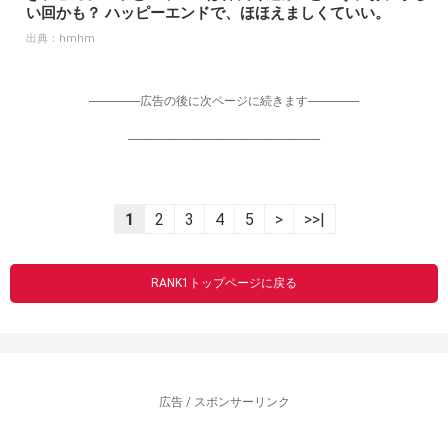
い回かも？ ハッピーエンドで、ほほえましくていい。
出典：
hmhm
-----------------広告の後に次ページに続きます-----------------
----------------------------------------------------------------
1
2
3
4
5
>
>>|
RANK1トップページに戻る
広告 / スポンサーリンク