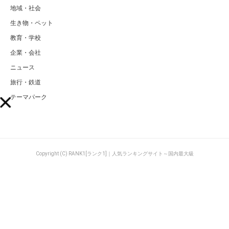
地域・社会
生き物・ペット
教育・学校
企業・会社
ニュース
旅行・鉄道
テーマパーク
Copyright (C) RANK1[ランク1]｜人気ランキングサイト～国内最大級