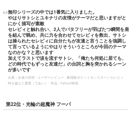
無印シリーズの中では1番気に入りました。
やはりサトシとユキナリの友情がテーマだと思いますがと
にかく描写が素敵
セレビィと触れ合い、2人でバタフリーが羽ばたつ瞬間を肩
を組んで眺め、共に力を合わせてセレビィを救出、サトシ
は操られたセレビィに自分たちが友達と言うことを強調し
て言っているようにやはりそういうところが今回のテーマ
なのかな？と思います
加えてラストで涙を流すサトシ、「俺たち何処に居ても、
どの時代でもずっと友達だ」の台詞と胸を突かれるシーン
が多いです
出典：
永遠の友情 - ユーザーレビュー - 劇場版ポケットモンスター／セレビィ
時を越えた遭遇（であい） - 作品 - Yahoo!映画
第22位・光輪の超魔神 フーパ