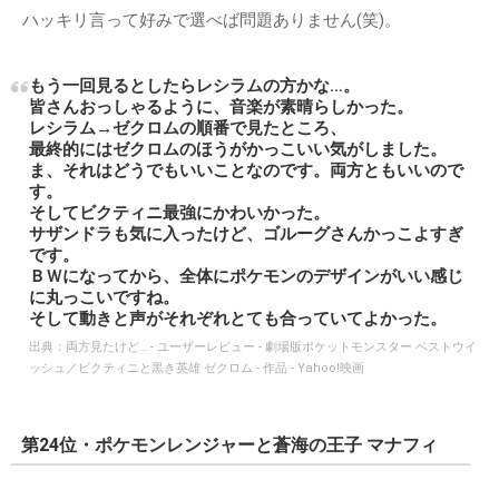
ハッキリ言って好みで選べば問題ありません(笑)。
もう一回見るとしたらレシラムの方かな…。
皆さんおっしゃるように、音楽が素晴らしかった。
レシラム→ゼクロムの順番で見たところ、
最終的にはゼクロムのほうがかっこいい気がしました。
ま、それはどうでもいいことなのです。両方ともいいので
す。
そしてビクティニ最強にかわいかった。
サザンドラも気に入ったけど、ゴルーグさんかっこよすぎ
です。
ＢＷになってから、全体にポケモンのデザインがいい感じ
に丸っこいですね。
そして動きと声がそれぞれとても合っていてよかった。
出典：
両方見たけど… - ユーザーレビュー - 劇場版ポケットモンスター ベストウイ
ッシュ／ビクティニと黒き英雄 ゼクロム - 作品 - Yahoo!映画
第24位・ポケモンレンジャーと蒼海の王子 マナフィ