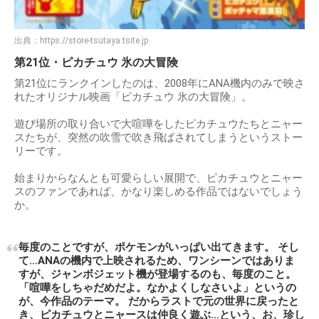
出典：
https://store-tsutaya.tsite.jp
第21位・ピカチュウ 氷の大冒険
第21位にランクインしたのは、2008年にANA機内のみで映さ
れたオリジナル映画「ピカチュウ 氷の大冒険」。
遊び場所の取り合いで大喧嘩をしたピカチュウたちとニャー
スたちが、突然の吹雪で吹き飛ばされてしまうというストー
リーです。
始まりからなんとも可愛らしい展開で、ピカチュウとニャー
スのファンであれば、かなり楽しめる作品ではないでしょう
か。
毎度のことですが、ポケモンがいっぱい出てきます。 そし
て…ANAの機内で上映されるため、ワンシーンではありま
すが、ジャンボジェット機が登場するのも、毎度のこと。
「喧嘩をしちゃだめだよ。なかよくしなさいよ」というの
が、今作品のテーマ。 だからラストで元の世界に戻ったと
き、ピカチュウとニャースは仲良く遊ぶ…という、お、珍し