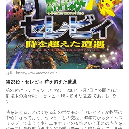
出典：
https://www.amazon.co.jp
第23位・セレビィ 時を超えた遭遇
第23位にランクインしたのは、2001年7月7日に公開された
劇場版の第4作目『セレビィ 時を超えた遭遇(であい)』で
す。
時を超えることのできる幻のポケモン「セレビィ」が物語の
中心になっており、セレビィとの交流、40年前からタイムス
リップして出会う少年ユキナリとの友情という王道の内容を
ベースに自然環境破壊などの重いテーマも織り込んでいる作