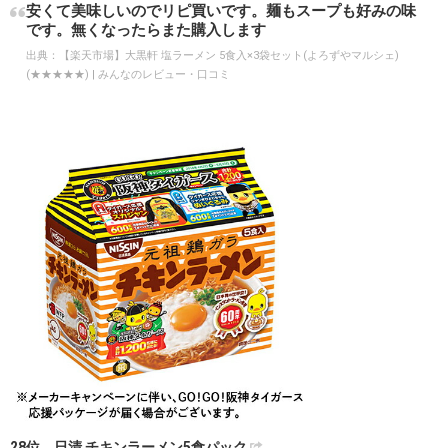
安くて美味しいのでリピ買いです。麺もスープも好みの味
です。無くなったらまた購入します
出典：
【楽天市場】大黒軒 塩ラーメン 5食入×3袋セット(よろずやマルシェ)
(★★★★★) | みんなのレビュー・口コミ
28位 日清 チキンラーメン5食パック