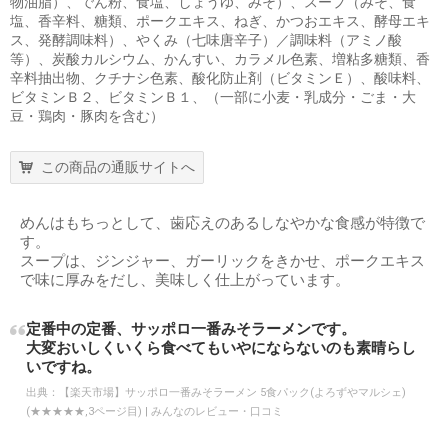
物油脂）、でん粉、食塩、しょうゆ、みそ）、スープ（みそ、食
塩、香辛料、糖類、ポークエキス、ねぎ、かつおエキス、酵母エキ
ス、発酵調味料）、やくみ（七味唐辛子）／調味料（アミノ酸
等）、炭酸カルシウム、かんすい、カラメル色素、増粘多糖類、香
辛料抽出物、クチナシ色素、酸化防止剤（ビタミンＥ）、酸味料、
ビタミンＢ２、ビタミンＢ１、（一部に小麦・乳成分・ごま・大
豆・鶏肉・豚肉を含む）
この商品の通販サイトへ
めんはもちっとして、歯応えのあるしなやかな食感が特徴で
す。
スープは、ジンジャー、ガーリックをきかせ、ポークエキス
で味に厚みをだし、美味しく仕上がっています。
定番中の定番、サッポロ一番みそラーメンです。
大変おいしくいくら食べてもいやにならないのも素晴らし
いですね。
出典：
【楽天市場】サッポロ一番みそラーメン 5食パック(よろずやマルシェ)
(★★★★★,3ページ目) | みんなのレビュー・口コミ