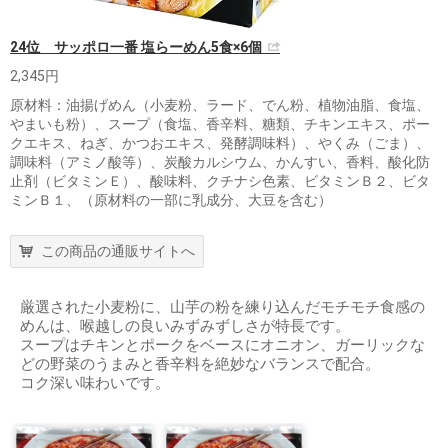
24位 サッポロ一番 塩らーめん5食×6個
2,345円
原材料：油揚げめん（小麦粉、ラード、でん粉、植物油脂、食塩、
やまいも粉）、スープ（食塩、香辛料、糖類、チキンエキス、ポー
クエキス、ねぎ、かつおエキス、発酵調味料）、やくみ（ごま）、
調味料（アミノ酸等）、炭酸カルシウム、かんすい、香料、酸化防
止剤（ビタミンＥ）、酸味料、クチナシ色素、ビタミンＢ２、ビタ
ミンＢ１、（原材料の一部に乳成分、大豆を含む）
この商品の通販サイトへ
厳選された小麦粉に、山芋の粉を練り込んだモチモチ食感の
めんは、喉越しの良いみずみずしさが特長です。
スープはチキンとポークをベースにオニオン、ガーリックな
どの野菜のうまみと香辛料を絶妙なバランスで配合。
コク深い味わいです。