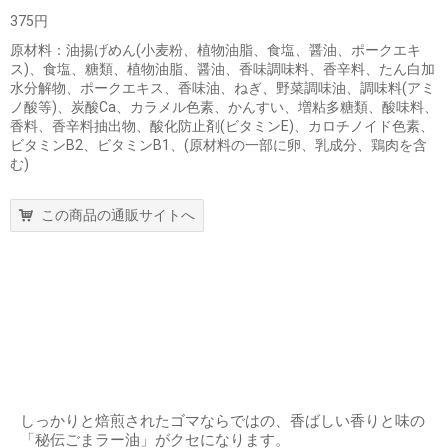
375円
原材料：油揚げめん(小麦粉、植物油脂、食塩、醤油、ポークエキ
ス)、食塩、糖類、植物油脂、醤油、香味調味料、香辛料、たん白加
水分解物、ポークエキス、香味油、ねぎ、野菜調味油、調味料(アミ
ノ酸等)、炭酸Ca、カラメル色素、かんすい、増粘多糖類、酸味料、
香料、香辛料抽出物、酸化防止剤(ビタミンE)、カロチノイド色素、
ビタミンB2、ビタミンB1、(原材料の一部に卵、乳成分、鶏肉を含
む)
この商品の通販サイトへ
しっかりと焙煎されたゴマならではの、香ばしい香りと味の
「秘伝ごまラー油」がクセになります。