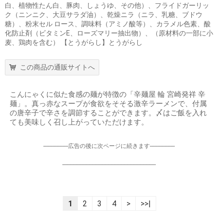
白、植物性たん白、豚肉、しょうゆ、その他）、フライドガーリッ
ク（ニンニク、大豆サラダ油）、乾燥ニラ（ニラ、乳糖、ブドウ
糖）、粉末セル ロース、調味料（アミノ酸等）、カラメル色素、酸
化防止剤（ビタミンE、ローズマリー抽出物）、（原材料の一部に小
麦、鶏肉を含む） 【とうがらし】とうがらし
この商品の通販サイトへ
こんにゃくに似た食感の麺が特徴の「辛麺屋 輪 宮崎発祥 辛
麺」。真っ赤なスープが食欲をそそる激辛ラーメンで、付属
の唐辛子で辛さを調節することができます。〆はご飯を入れ
ても美味しく召し上がっていただけます。
-----------------広告の後に次ページに続きます-----------------
----------------------------------------------------------------
1
2
3
4
>
>>|