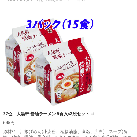
27位 大黒軒 醤油ラーメン 5食入×3袋セット
645円
原材料：油揚げめん(小麦粉、植物油脂、食塩、卵白)、スープ(食