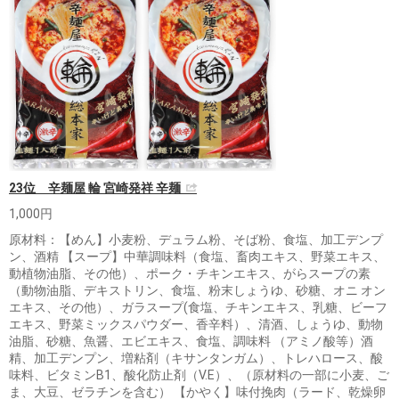
23位 辛麺屋 輪 宮崎発祥 辛麺
1,000円
原材料：【めん】小麦粉、デュラム粉、そば粉、食塩、加工デンプ
ン、酒精 【スープ】中華調味料（食塩、畜肉エキス、野菜エキス、
動植物油脂、その他）、ポーク・チキンエキス、がらスープの素
（動物油脂、デキストリン、食塩、粉末しょうゆ、砂糖、オニ オン
エキス、その他）、ガラスープ(食塩、チキンエキス、乳糖、ビーフ
エキス、野菜ミックスパウダー、香辛料）、清酒、しょうゆ、動物
油脂、砂糖、魚醤、エビエキス、食塩、調味料 （アミノ酸等）酒
精、加工デンプン、増粘剤（キサンタンガム）、トレハロース、酸
味料、ビタミンB1、酸化防止剤（V.E）、（原材料の一部に小麦、ご
ま、大豆、ゼラチンを含む） 【かやく】味付挽肉（ラード、乾燥卵