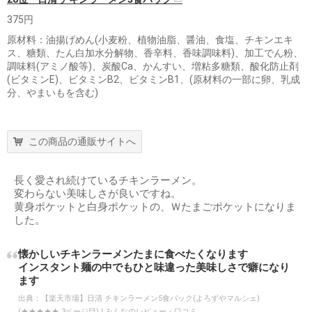
375円
原材料：油揚げめん(小麦粉、植物油脂、醤油、食塩、チキンエキ
ス、糖類、たん白加水分解物、香辛料、香味調味料)、加工でん粉、
調味料(アミノ酸等)、炭酸Ca、かんすい、増粘多糖類、酸化防止剤
(ビタミンE)、ビタミンB2、ビタミンB1、(原材料の一部に卵、乳成
分、やまいもを含む)
この商品の通販サイトへ
長く愛され続けているチキンラーメン。
変わらない美味しさが良いですね。
黄身ポケットと白身ポケットの、Ｗたまごポケットになりま
した。
懐かしいチキンラーメンたまに食べたくなります
インスタント麺の中でもひと味違った美味しさで癖になり
ます
出典：
【楽天市場】日清 チキンラーメン5食パック(よろずやマルシェ)
(★★★★★,3ページ目) | みんなのレビュー・口コミ