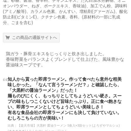
塩、砂糖、醤油、香辛料、チキンエキス、たん白加水分解物、オニ
オンパウダー、ねぎ、ポークエキス、香味油)、加工でん粉、調味料
(アミノ酸等)、カラメル色素、かんすい、増粘剤(グァーガム)、酸化
防止剤(ビタミンE)、クチナシ色素、香料、(原材料の一部に乳成
分、ごまを含む)
この商品の通販サイトへ
鶏ガラ・豚骨エキスをじっくりと炊き出しました。
香味野菜をバランスよくブレンドして仕上げた、風味豊かな
醤油味スープです。
知人から貰った即席ラーメン。作って食べたら意外な程美
味しかった。「なんて言うラーメンだ？」と確認したら、
「大黒軒の醤油ラーメン」だった！
麺ものびにくく、もっちりとしてちょうどいい硬さ。スー
プの味もしつこくないけど旨味たっぷり。正に食べ飽きな
い、即席ラーメンとしてちょうどいい美味しさ！
有名な食品会社の即席ラーメンにも決して負けていない。
むしろこちらの方が美味い！
出典：
【楽天市場】大黒軒 醤油ラーメン 5食入×3袋セット(よろずやマルシェ)