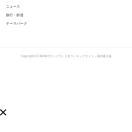
ニュース
旅行・鉄道
テーマパーク
Copyright (C) RANK1[ランク1]｜人気ランキングサイト～国内最大級