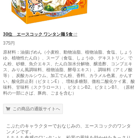
30位 エースコック ワンタン麺 5食
375円
原材料：油揚げめん（小麦粉、動物油脂、植物油脂、食塩、しょう
ゆ、植物性たん白）、スープ（食塩、しょうゆ、デキストリン、で
ん粉、砂糖、魚介エキス、たん白加水分解物、醸造酢、コンブエキ
ス、みりん風調味料、植物油脂、酵母エキス）、調味料（アミノ酸
等）、炭酸カルシウム、加工でん粉、香料、カラメル色素、かんす
い、酸化防止剤（ビタミンE）、増粘多糖類、微粒二酸化ケイ素、酸
味料、甘味料（スクラロース）、ビタミンB2、ビタミンB1、（原材
料の一部にさば、豚肉、ごまを含む）
この商品の通販サイトへ
こぶたのキャラクターでおなじみの、エースコックのワンタ
ンメンです。
もちもち食感のワンタンと、松茸の風味を効かせたあっさり