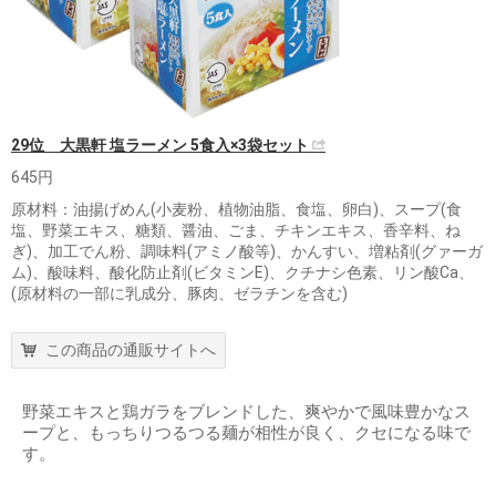
29位 大黒軒 塩ラーメン 5食入×3袋セット
645円
原材料：油揚げめん(小麦粉、植物油脂、食塩、卵白)、スープ(食
塩、野菜エキス、糖類、醤油、ごま、チキンエキス、香辛料、ね
ぎ)、加工でん粉、調味料(アミノ酸等)、かんすい、増粘剤(グァーガ
ム)、酸味料、酸化防止剤(ビタミンE)、クチナシ色素、リン酸Ca、
(原材料の一部に乳成分、豚肉、ゼラチンを含む)
この商品の通販サイトへ
野菜エキスと鶏ガラをブレンドした、爽やかで風味豊かなス
ープと、もっちりつるつる麺が相性が良く、クセになる味で
す。