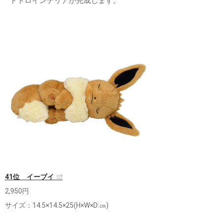
トトロインテリアが完成します。
41位 イーブイ
2,950円
サイズ：14.5×14.5×25(H×W×D:㎝)