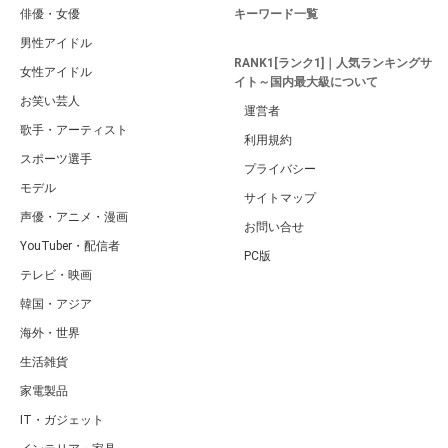
俳優・女優
キーワード一覧
男性アイドル
RANK1[ランク1]｜人気ランキングサ
女性アイドル
イト～国内最大級について
お笑い芸人
運営者
歌手・アーティスト
利用規約
スポーツ選手
プライバシー
モデル
サイトマップ
声優・アニメ・漫画
お問い合せ
YouTuber・配信者
PC版
テレビ・映画
韓国・アジア
海外・世界
生活雑貨
家電製品
IT・ガジェット