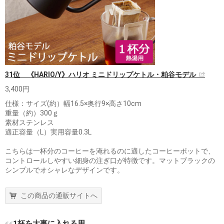
31位 《HARIO/Y》ハリオ ミニドリップケトル・粕谷モデル
3,400円
仕様：サイズ(約）幅16.5×奥行9×高さ10cm
重量（約）300ｇ
素材ステンレス
適正容量（L）実用容量0.3L
こちらは一杯分のコーヒーを淹れるのに適したコーヒーポットで、
コントロールしやすい細身の注ぎ口が特徴です。マットブラックの
シンプルでオシャレなデザインです。
この商品の通販サイトへ
1杯を大事に入れる用