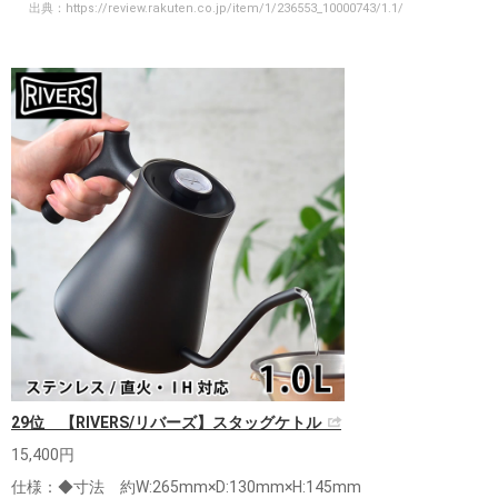
出典：
https://review.rakuten.co.jp/item/1/236553_10000743/1.1/
29位 【RIVERS/リバーズ】スタッグケトル
15,400円
仕様：◆寸法 約W:265mm×D:130mm×H:145mm