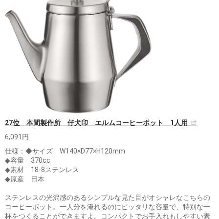
27位 本間製作所 仔犬印 エルムコーヒーポット 1人用
6,091円
仕様：◆サイズ W140×D77×H120mm
◆容量 370cc
◆素材 18-8ステンレス
◆原産 日本
ステンレスの光沢感のあるシンプルな見た目がオシャレなこちらの
コーヒーポット。一人分を淹れるのにピッタリな容量で、特別な一
杯をつくることができますよ。コンパクトでお手入れもしやすい素