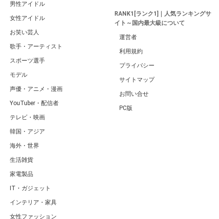
男性アイドル
RANK1[ランク1]｜人気ランキングサ
女性アイドル
イト～国内最大級について
お笑い芸人
運営者
歌手・アーティスト
利用規約
スポーツ選手
プライバシー
モデル
サイトマップ
声優・アニメ・漫画
お問い合せ
YouTuber・配信者
PC版
テレビ・映画
韓国・アジア
海外・世界
生活雑貨
家電製品
IT・ガジェット
インテリア・家具
女性ファッション