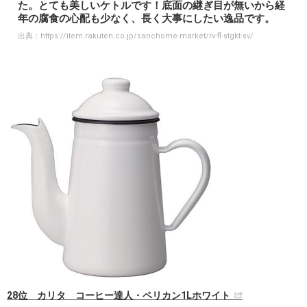
た。とても美しいケトルです！底面の継ぎ目が無いから経
年の腐食の心配も少なく、長く大事にしたい逸品です。
出典：
https://item.rakuten.co.jp/sanchome-market/rv-fl-stgkt-sv/
28位 カリタ コーヒー達人・ペリカン1Lホワイト