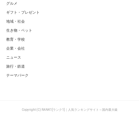
グルメ
ギフト・プレゼント
地域・社会
生き物・ペット
教育・学校
企業・会社
ニュース
旅行・鉄道
テーマパーク
Copyright (C) RANK1[ランク1]｜人気ランキングサイト～国内最大級