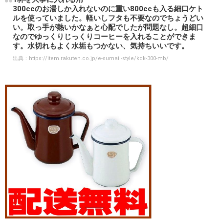
300ccのお湯しか入れないのに重い800ccも入る細口ケト
ルを使っていました。軽いしフタも不要なのでちょうどい
い。取っ手が熱いかなぁと心配でしたが問題なし。超細口
なのでゆっくりじっくりコーヒーを入れることができま
す。水切れもよく水垢もつかない、気持ちいいです。
出典：
https://item.rakuten.co.jp/e-sumail-style/kdk-300-mb/