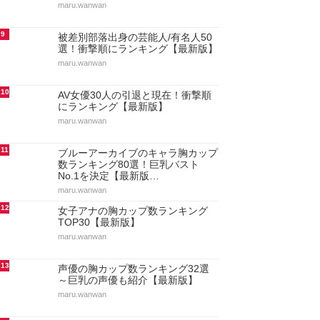
maru.wanwan
9
被差別部落出身の芸能人/有名人50
選！衝撃順にランキング【最新版】
maru.wanwan
10
AV女優30人の引退と現在！衝撃順
にランキング【最新版】
maru.wanwan
11
ブルーアーカイブのキャラ胸カップ
数ランキング80選！巨乳バスト
No.1を決定【最新版…
maru.wanwan
12
女子アナの胸カップ数ランキング
TOP30【最新版】
maru.wanwan
13
声優の胸カップ数ランキング32選
～巨乳の声優も紹介【最新版】
maru.wanwan