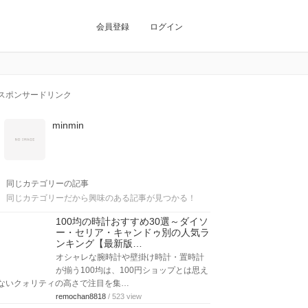
会員登録
ログイン
スポンサードリンク
minmin
同じカテゴリーの記事
同じカテゴリーだから興味のある記事が見つかる！
100均の時計おすすめ30選～ダイソ
ー・セリア・キャンドゥ別の人気ラ
ンキング【最新版…
オシャレな腕時計や壁掛け時計・置時計
が揃う100均は、100円ショップとは思え
ないクォリティの高さで注目を集…
remochan8818
/ 523 view