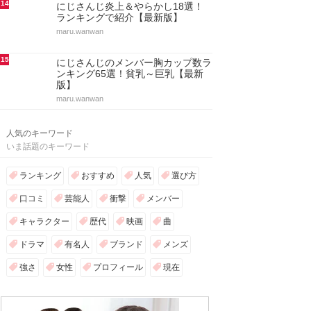
14
にじさんじ炎上＆やらかし18選！
ランキングで紹介【最新版】
maru.wanwan
15
にじさんじのメンバー胸カップ数ラ
ンキング65選！貧乳～巨乳【最新
版】
maru.wanwan
人気のキーワード
いま話題のキーワード
ランキング
おすすめ
人気
選び方
口コミ
芸能人
衝撃
メンバー
キャラクター
歴代
映画
曲
ドラマ
有名人
ブランド
メンズ
強さ
女性
プロフィール
現在