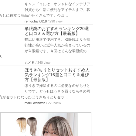
キャンドゥには、オシャレなインテリア
雑貨から生活に便利なアイテムまで、暮
らしに役立つ商品がたくさんです。今回…
remochan8818
/ 290 view
単眼鏡のおすすめランキング20選
と口コミ＆選び方【最新版】
幅広い用途で使用でき、双眼鏡よりも携
行性が高いと近年人気が高まっているの
が単眼鏡です。今回はそんな単眼鏡の
人…
もどる
/ 340 view
ほうき/ちりとりセットおすすめ人
気ランキング16選と口コミ＆選び
方【最新版】
ほうきで掃除するのに必要なのがちりと
りです。どうせほうきを買うならその両
方がセットになったほうきちりとりセッ…
maru.wanwan
/ 279 view