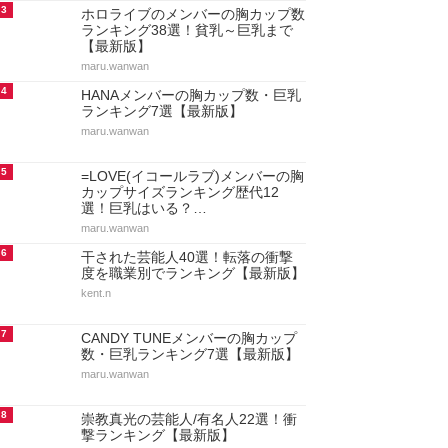
3
ホロライブのメンバーの胸カップ数
ランキング38選！貧乳～巨乳まで
【最新版】
maru.wanwan
4
HANAメンバーの胸カップ数・巨乳
ランキング7選【最新版】
maru.wanwan
5
=LOVE(イコールラブ)メンバーの胸
カップサイズランキング歴代12
選！巨乳はいる？…
maru.wanwan
6
干された芸能人40選！転落の衝撃
度を職業別でランキング【最新版】
kent.n
7
CANDY TUNEメンバーの胸カップ
数・巨乳ランキング7選【最新版】
maru.wanwan
8
崇教真光の芸能人/有名人22選！衝
撃ランキング【最新版】