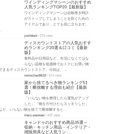
ワインディングマシーンのおすすめ
人気ランキングTOP20【最新版】
ワインディングマシーンは自動巻き時計
がストップしてしまうことを防ぐための
アイテムであり、とても役に立ちます。
…
yoshitani
/ 270 view
ディスカウントストアの人気おすす
めランキング20選＆口コミ【最新
版】
食料品や日用品など、生活になくてはな
らない品物を低価格でおトクにお買い物
できるディスカウントストア。今回は、…
remochan8818
/ 574 view
家から捨てるべき物ランキング51
選！断捨離する理由も紹介【最新
版】
「いらない物を整理したら運気がアップ
した」「物を片付けたらスッキリした」
など、いらない物を捨てて断捨離すると…
maru.wanwan
/ 425 view
キャンドゥのおすすめ商品35選～
収納・キッチン用品・インテリア・
掃除用具など人気ラン…