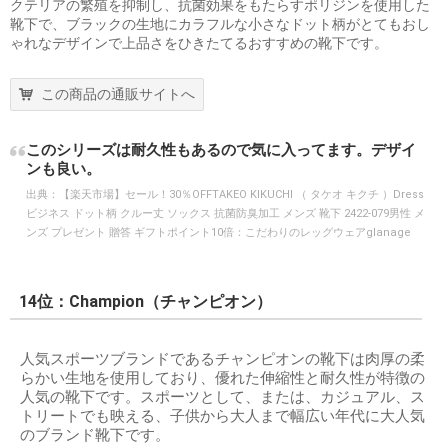
クテリアの繁殖を抑制し、抗菌効果をもたらすポリジンを使用した
靴下で、ブラックの生地にカラフルな小さなドット柄がとてもおし
ゃれなデザインで上品さをひきたてるおすすめの靴下です。
この商品の通販サイトへ
このシリーズは耐久性もあるので気に入ってます。デザイ
ンも良い。
出典：
【楽天市場】セール！30％OFFTAKEO KIKUCHI （ タケオ キクチ ）Dress
ビジネス ドット柄 クルー丈 ソックス 抗菌防臭加工 メンズ 靴下 2422-079男性 メ
ンズ プレゼント 贈答 ギフトポイント10倍：こだわりのレッグウェアglanage
14位：Champion（チャンピオン）
人気スポーツブランドであるチャンピオンの靴下は肉厚の柔
らかい生地を使用しており、優れた伸縮性と耐久性が特徴の
人気の靴下です。スポーツとして、または、カジュアル、ス
トリートでも映える、子供から大人まで幅広い年代に大人気
のブランド靴下です。