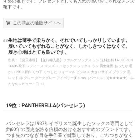
すめの靴下です。プレゼントとしても人気の高いおしゃれなメンズ
靴下です。
この商品の通販サイトへ
生地は薄手で柔らかく、それでいてしっかりしています。
履いていてもずれることがなく、しかしきつくはなくて、
履き心地はとても良いです。
出典：
【楽天市場】【並行輸入品】ファルケ ソックス ラン 送料無料 FALKE RUN
16605 靴下 レディース メンズ ユニセックス ソックス ラン 男女兼用 あったか 暖
かい 2019 新作 くつ下 くつした フォーマル ビジネス 大きいサイズ ブラック 黒
レッド 赤 グレー ダークグレー アイボリー(Palms（パームス）)(★★★★★) | み
んなのレビュー・口コミ
19位：PANTHERELLA(パンセレラ)
パンセレラは1937年イギリスで誕生したソックス専門として
約60年の歴史を誇る信頼のおけるおすすめのブランドです。
つま先のつなぎ目を手作業で縫製しており、ごわつきがなく