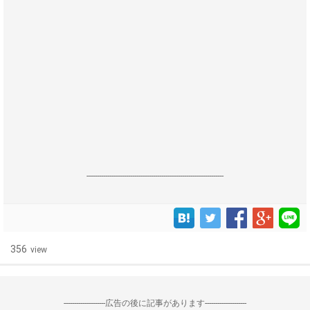
------------------------------------------------------------------
356
view
--------------------広告の後に記事があります--------------------