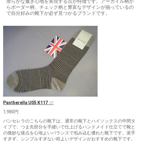
滑らかな履き心地を実現する点が特徴です。アーガイル柄か
らボーダー柄、チェック柄と豊富なデザインが揃っているの
で自分好みの靴下が必ず見つかるブランドです。
Pantherella U05 K117
1,980円
パンセレラのこちらの靴下は、通常の靴下とハイソックスの中間タ
イプで、つま先部分を手縫いで仕上げるハンドメイド仕立てで靴と
の微妙な接点を心地よいバランスで包み込む優れた靴下です。派手
すぎず、シンプルすぎない程よいデザインがおすすめの靴下です。