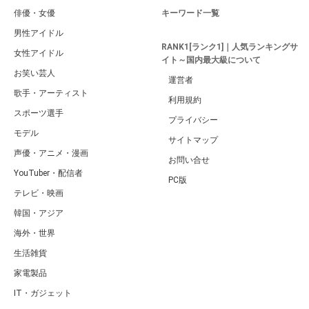
俳優・女優
キーワード一覧
男性アイドル
RANK1[ランク1]｜人気ランキングサ
女性アイドル
イト～国内最大級について
お笑い芸人
運営者
歌手・アーティスト
利用規約
スポーツ選手
プライバシー
モデル
サイトマップ
声優・アニメ・漫画
お問い合せ
YouTuber・配信者
PC版
テレビ・映画
韓国・アジア
海外・世界
生活雑貨
家電製品
IT・ガジェット