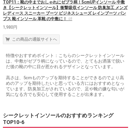
TOP11：靴の中までおしゃれにゼブラ柄！5cmUPインソール 中敷
き【シークレットインソール】衝撃吸収インソール 防臭加工 メンズ
レディース スニーカー ブーツ ビジネスシューズ レインブーツ パン
プス 靴インソール 革靴 の中敷に！
1,980円
この商品の通販サイトへ
特徴やおすすめポイント：こちらのシークレットインソール
は、中敷がゼブラ柄になっているので、とてもお洒落で脱い
だ後の靴の中に目が惹かれるデザインとなっています。
高さは、5cmものアップを期待することができるのでより高
めのアップを期待したいと思っている方にはおすすめとなっ
ています。防臭加工がされているので、足や靴の嫌な匂いが
気になる方でも安心して使用することが出来ます。
シークレットインソールのおすすめランキング
TOP10-6