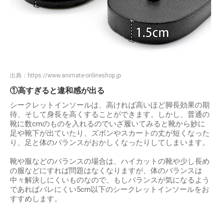
出典：
https://www.animate-onlineshop.jp
①高すぎると違和感が出る
シークレットインソールは、高ければ高いほど脚長効果の期
待、そして身長を高くすることができます。しかし、普通の
靴に数cmのものを入れるのでいざ履いてみると靴から妙に
足や靴下が出ていたり、ズボンやスカートの丈が短くなった
り、足と体のバランスがおかしくなったりしてしまいます。
靴や服などのバランスの場合は、ハイカットの靴や少し長め
の服などにすれば問題はなくなりますが、体のバランスは
中々解決しにくいものなので、もしバランスが気になるよう
であればバレにくい5cm以下のシークレットインソールをお
すすめします。