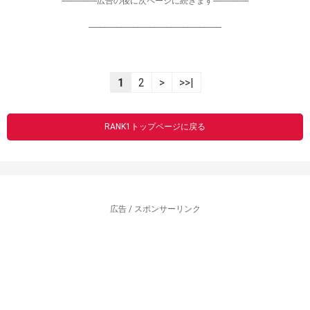
-----------------広告の後に次ページに続きます-----------------
----------------------------------------------------------------
1
2
>
>>|
RANK1トップページに戻る
広告 / スポンサーリンク