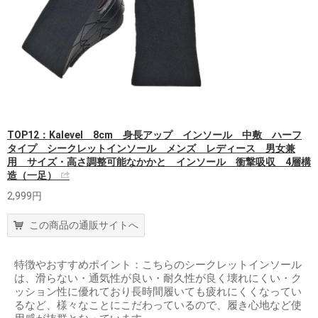
TOP12：Kalevel 8cm 身長アップ インソール 中敷 ハーフ
タイプ シークレットインソール メンズ レディース 男女兼
用 サイズ・高さ調整可能なかかと インソール 衝撃吸収 4層構
造（一足）
2,999円
この商品の通販サイトへ
特徴やおすすめポイント：こちらのシークレットインソール
は、滑らない・通気性が良い・耐久性が良く壊れにくい・ク
ッション性に優れており長時間履いても疲れにくくなってい
るなど、様々なことにこだわっているので、履き心地など使