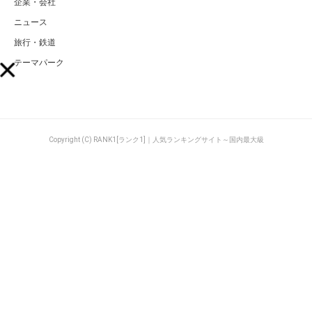
企業・会社
ニュース
旅行・鉄道
テーマパーク
Copyright (C) RANK1[ランク1]｜人気ランキングサイト～国内最大級