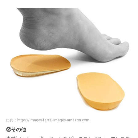
出典：
https://images-fe.ssl-images-amazon.com
②その他