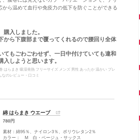
芯から温めて血行や免疫力の低下を防ぐことができる
、購入しました。
下から下腹部まで覆ってくれるので腰回り全体
いてもごわごわせず、一日中付けていても違和
購入しようと思います。
腹巻 はらまき 吸湿発熱 フリーサイズ メンズ 男性 あったか 温かい プレ
 みんなのレビュー・口コミ
綿 はらまき ウエーブ
780円
素材：綿95％、ナイロン3％、ポリウレタン2％
カラー： M 白・ベージュ・サックス