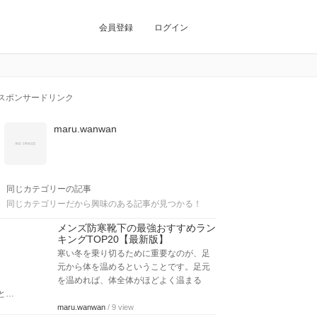
会員登録
ログイン
スポンサードリンク
maru.wanwan
同じカテゴリーの記事
同じカテゴリーだから興味のある記事が見つかる！
メンズ防寒靴下の最強おすすめラン
キングTOP20【最新版】
寒い冬を乗り切るために重要なのが、足
元から体を温めるということです。足元
を温めれば、体全体がほどよく温まる
と…
maru.wanwan
/ 9 view