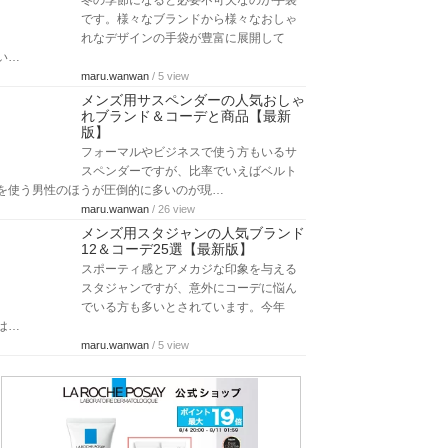
冬の季節になると必要不可欠なのが手袋
です。様々なブランドから様々なおしゃ
れなデザインの手袋が豊富に展開して
い…
maru.wanwan
/ 5 view
メンズ用サスペンダーの人気おしゃ
れブランド＆コーデと商品【最新
版】
フォーマルやビジネスで使う方もいるサ
スペンダーですが、比率でいえばベルト
を使う男性のほうが圧倒的に多いのが現…
maru.wanwan
/ 26 view
メンズ用スタジャンの人気ブランド
12＆コーデ25選【最新版】
スポーティ感とアメカジな印象を与える
スタジャンですが、意外にコーデに悩ん
でいる方も多いとされています。今年
は…
maru.wanwan
/ 5 view