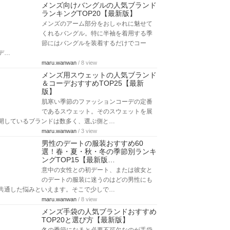
メンズ向けバングルの人気ブランド
ランキングTOP20【最新版】
メンズのアーム部分をおしゃれに魅せて
くれるバングル。特に半袖を着用する季
節にはバングルを装着するだけでコー
デ…
maru.wanwan
/ 8 view
メンズ用スウェットの人気ブランド
＆コーデおすすめTOP25【最新
版】
肌寒い季節のファッションコーデの定番
であるスウェット。そのスウェットを展
開しているブランドは数多く、選ぶ側と…
maru.wanwan
/ 3 view
男性のデートの服装おすすめ60
選！春・夏・秋・冬の季節別ランキ
ングTOP15【最新版…
意中の女性との初デート、または彼女と
のデートの服装に迷うのはどの男性にも
共通した悩みといえます。そこで少しで…
maru.wanwan
/ 8 view
メンズ手袋の人気ブランドおすすめ
TOP20と選び方【最新版】