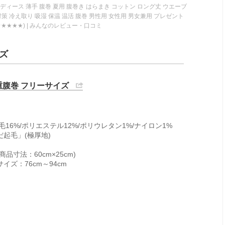
ディース 薄手 腹巻 夏用 腹巻き はらまき コットン ロング丈 ウエーブ
策 冷え取り 吸湿 保温 温活 腹巻 男性用 女性用 男女兼用 プレゼント
★★★★) | みんなのレビュー・口コミ
ズ
重腹巻 フリーサイズ
】
/毛16%/ポリエステル12%/ポリウレタン1%/ナイロン1%
起毛」(極厚地)
品寸法：60cm×25cm)
イズ：76cm～94cm