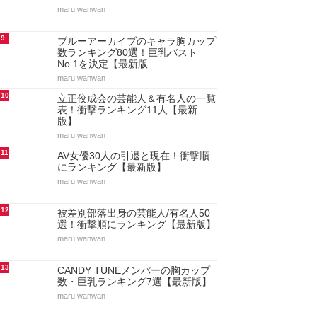
maru.wanwan
9
ブルーアーカイブのキャラ胸カップ
数ランキング80選！巨乳バスト
No.1を決定【最新版…
maru.wanwan
10
立正佼成会の芸能人＆有名人の一覧
表！衝撃ランキング11人【最新
版】
maru.wanwan
11
AV女優30人の引退と現在！衝撃順
にランキング【最新版】
maru.wanwan
12
被差別部落出身の芸能人/有名人50
選！衝撃順にランキング【最新版】
maru.wanwan
13
CANDY TUNEメンバーの胸カップ
数・巨乳ランキング7選【最新版】
maru.wanwan