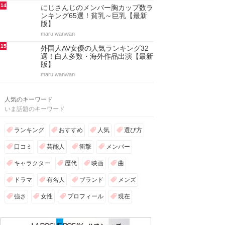
14
にじさんじのメンバー胸カップ数ラ
ンキング65選！貧乳～巨乳【最新
版】
maru.wanwan
15
外国人AV女優の人気ランキング32
選！白人多数・海外作品出演【最新
版】
maru.wanwan
人気のキーワード
いま話題のキーワード
ランキング
おすすめ
人気
選び方
口コミ
芸能人
衝撃
メンバー
キャラクター
歴代
映画
曲
ドラマ
有名人
ブランド
メンズ
強さ
女性
プロフィール
現在