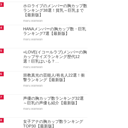
3
ホロライブのメンバーの胸カップ数
ランキング38選！貧乳～巨乳まで
【最新版】
maru.wanwan
4
HANAメンバーの胸カップ数・巨乳
ランキング7選【最新版】
maru.wanwan
5
=LOVE(イコールラブ)メンバーの胸
カップサイズランキング歴代12
選！巨乳はいる？…
maru.wanwan
6
崇教真光の芸能人/有名人22選！衝
撃ランキング【最新版】
maru.wanwan
7
声優の胸カップ数ランキング32選
～巨乳の声優も紹介【最新版】
maru.wanwan
8
女子アナの胸カップ数ランキング
TOP30【最新版】