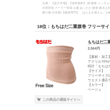
出典：
【楽天市場】【送料無料】 綿 腹巻 メンズ レ
冷房対策 クーラー対策 お腹 あったか 腹巻 腹冷え対
贈り物 日本製(【腹巻専門】 はらまき屋さん。)(★
18位：もちはだ二重腹巻 フリーサイ
もちはだ二
3,564円
【素材・加工
アクリル70%
特許「もちはだ
【サイズ】
フリーサイズ(商
ウエスト適応サ
【カラー】
ベージュ
この商品の通販サイトへ