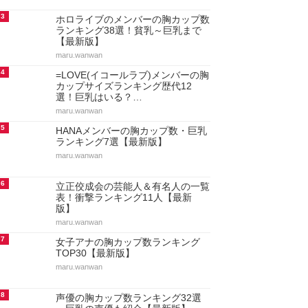
3
ホロライブのメンバーの胸カップ数
ランキング38選！貧乳～巨乳まで
【最新版】
maru.wanwan
4
=LOVE(イコールラブ)メンバーの胸
カップサイズランキング歴代12
選！巨乳はいる？…
maru.wanwan
5
HANAメンバーの胸カップ数・巨乳
ランキング7選【最新版】
maru.wanwan
6
立正佼成会の芸能人＆有名人の一覧
表！衝撃ランキング11人【最新
版】
maru.wanwan
7
女子アナの胸カップ数ランキング
TOP30【最新版】
maru.wanwan
8
声優の胸カップ数ランキング32選