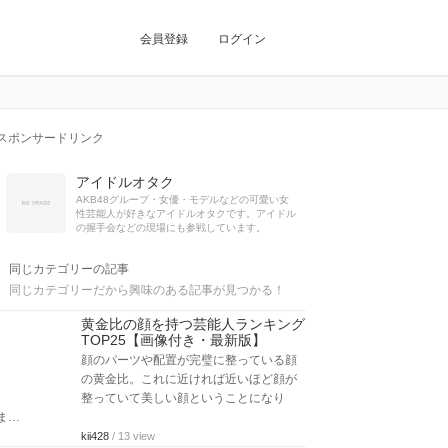
会員登録
ログイン
スポンサードリンク
アイドルオタク
AKB48グループ・女優・モデルなどの可愛い女
性芸能人が好きなアイドルオタクです。アイドル
の握手会などの現場にも参戦しています。
同じカテゴリーの記事
同じカテゴリーだから興味のある記事が見つかる！
黄金比の顔を持つ芸能人ランキング
TOP25【画像付き・最新版】
顔のパーツや配置が完璧に整っている顔
の黄金比。これに近ければ近いほど顔が
整っていて美しい顔ということになり
ま…
kii428
/ 13 view