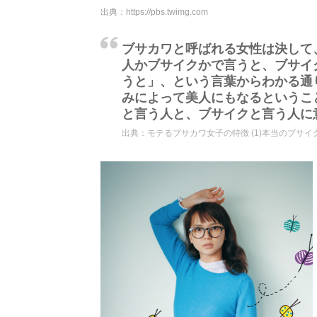
出典：
https://pbs.twimg.com
ブサカワと呼ばれる女性は決して
人かブサイクかで言うと、ブサイ
うと」、という言葉からわかる通
みによって美人にもなるというこ
と言う人と、ブサイクと言う人に
出典：
モテるブサカワ女子の特徴 (1)本当のブサイ