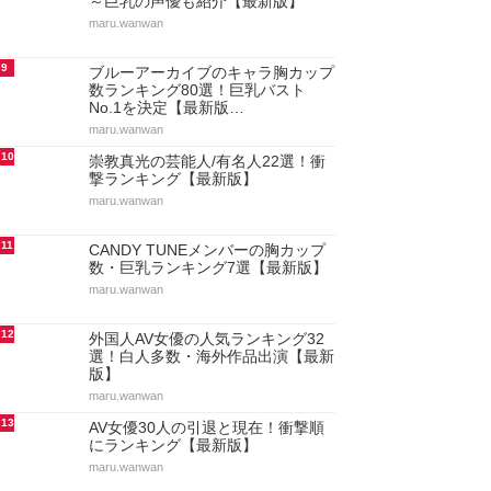
～巨乳の声優も紹介【最新版】
maru.wanwan
9
ブルーアーカイブのキャラ胸カップ
数ランキング80選！巨乳バスト
No.1を決定【最新版…
maru.wanwan
10
崇教真光の芸能人/有名人22選！衝
撃ランキング【最新版】
maru.wanwan
11
CANDY TUNEメンバーの胸カップ
数・巨乳ランキング7選【最新版】
maru.wanwan
12
外国人AV女優の人気ランキング32
選！白人多数・海外作品出演【最新
版】
maru.wanwan
13
AV女優30人の引退と現在！衝撃順
にランキング【最新版】
maru.wanwan