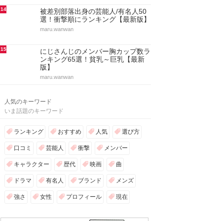
14
被差別部落出身の芸能人/有名人50
選！衝撃順にランキング【最新版】
maru.wanwan
15
にじさんじのメンバー胸カップ数ラ
ンキング65選！貧乳～巨乳【最新
版】
maru.wanwan
人気のキーワード
いま話題のキーワード
ランキング
おすすめ
人気
選び方
口コミ
芸能人
衝撃
メンバー
キャラクター
歴代
映画
曲
ドラマ
有名人
ブランド
メンズ
強さ
女性
プロフィール
現在