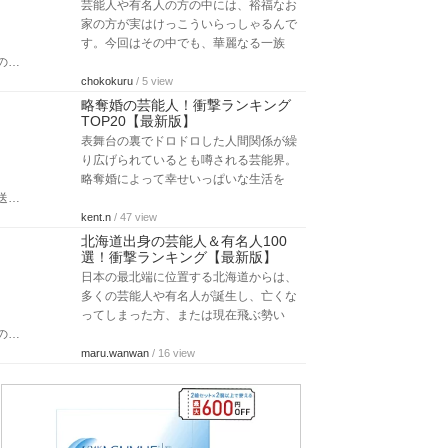
芸能人や有名人の方の中には、裕福なお
家の方が実はけっこういらっしゃるんで
す。今回はその中でも、華麗なる一族
の…
chokokuru
/ 5 view
略奪婚の芸能人！衝撃ランキング
TOP20【最新版】
表舞台の裏でドロドロした人間関係が繰
り広げられているとも噂される芸能界。
略奪婚によって幸せいっぱいな生活を
送…
kent.n
/ 47 view
北海道出身の芸能人＆有名人100
選！衝撃ランキング【最新版】
日本の最北端に位置する北海道からは、
多くの芸能人や有名人が誕生し、亡くな
ってしまった方、または現在飛ぶ勢い
の…
maru.wanwan
/ 16 view