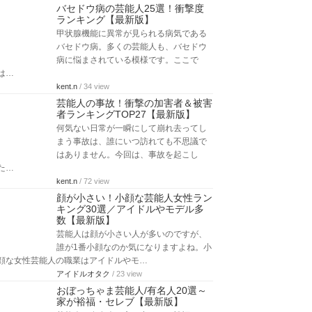
バセドウ病の芸能人25選！衝撃度
ランキング【最新版】
甲状腺機能に異常が見られる病気である
バセドウ病。多くの芸能人も、バセドウ
病に悩まされている模様です。ここで
は…
kent.n
/ 34 view
芸能人の事故！衝撃の加害者＆被害
者ランキングTOP27【最新版】
何気ない日常が一瞬にして崩れ去ってし
まう事故は、誰にいつ訪れても不思議で
はありません。今回は、事故を起こし
た…
kent.n
/ 72 view
顔が小さい！小顔な芸能人女性ラン
キング30選／アイドルやモデル多
数【最新版】
芸能人は顔が小さい人が多いのですが、
誰が1番小顔なのか気になりますよね。小
顔な女性芸能人の職業はアイドルやモ…
アイドルオタク
/ 23 view
おぼっちゃま芸能人/有名人20選～
家が裕福・セレブ【最新版】