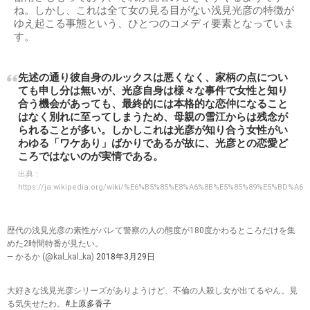
ね。しかし、これは全て女の見る目がない浅見光彦の特徴が
ゆえ起こる事態という、ひとつのコメディ要素となっていま
す。
先述の通り彼自身のルックスは悪くなく、家柄の点につい
ても申し分は無いが、光彦自身は様々な事件で女性と知り
合う機会があっても、最終的には本格的な恋仲になること
はなく別れに至ってしまうため、母親の雪江からは残念が
られることが多い。しかしこれは光彦が知り合う女性がい
わゆる「ワケあり」ばかりであるが故に、光彦との恋愛ど
ころではないのが実情である。
出典：
https://ja.wikipedia.org/wiki/%E6%B5%85%E8%A6%8B%E5%85%89%E5%BD%A6
歴代の浅見光彦の素性がバレて警察の人の態度が180度かわるところだけを集
めた2時間特番が見たい。
— かるか (@kal_kal_ka)
2018年3月29日
大好きな浅見光彦シリーズがありようけど、不倫の人殺し女が出てるやん。見
る気失せたわ。
#上原多香子