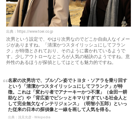
出典：
https://www.toei.co.jp
次男という設定で、やはり次男なのでどこか自由人なイメー
ジがありますね。「清潔かつスタイリッシュにしてフラン
ク」が特徴とされており、そのように書かれているようで
す。少しアウトローなところが人気の秘訣のようですね。意
外性のあるほうが探偵としてはとても魅力的ですね。
名家の次男坊で、ブルゾン姿でトヨタ・ソアラを乗り回す
という「清潔かつスタイリッシュにしてフランク」が特
徴。これは「変わり者でアナーキーかつ不潔」（金田一耕
助など）や「背広姿でピシッとキマりすぎている社会人と
して完全無欠なインテリジェンス」（明智小五郎）といっ
た従来の日本の探偵像と一線を画して人気を得る。
出典：
浅見光彦 - Wikipedia