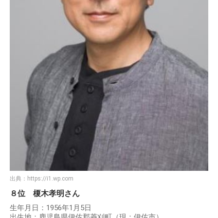
出典：
https://i1.wp.com
８位 榎木孝明さん
生年月日：1956年1月5日
出生地：鹿児島県伊佐郡菱刈町（現：伊佐市）