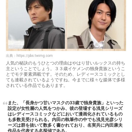
出典：
https://pbs.twimg.com
人気の秘訣のもうひとつの理由はやはり甘いルックスの持ち
主ということでしょう。３３歳イケメンの独身貴族というこ
とでモテ要素満載です。そのため、レディースコミックとし
ても連載されているようですね。今までに様々な媒体で多様
されている作品でもあります。
また、「長身かつ甘いマスクの33歳で独身貴族」といった
設定が女性層の人気をつかみ、彼の登場する浅見シリーズ
はレディースコミックなどにおいて漫画化されているもの
も多数見受けられる。内田の執筆作の中でも浅見光彦シリ
ーズは群を抜いて数多く書かれており、名実共に内田康夫
作品を代表する名探偵である。