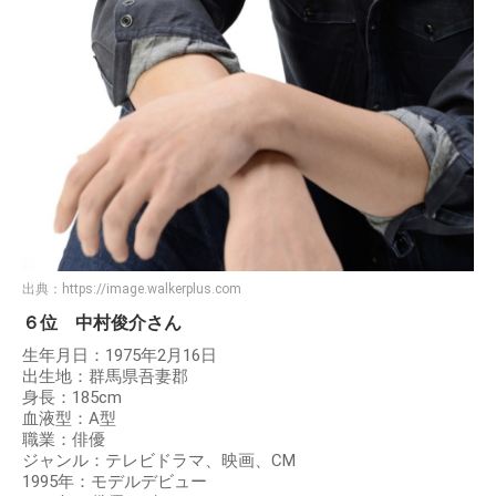
出典：
https://image.walkerplus.com
６位 中村俊介さん
生年月日：1975年2月16日
出生地：群馬県吾妻郡
身長：185cm
血液型：A型
職業：俳優
ジャンル：テレビドラマ、映画、CM
1995年：モデルデビュー