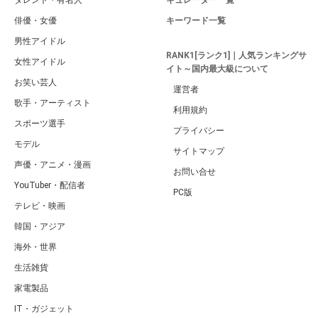
タレント・有名人
キュレーター一覧
俳優・女優
キーワード一覧
男性アイドル
RANK1[ランク1]｜人気ランキングサ
女性アイドル
イト～国内最大級について
お笑い芸人
運営者
歌手・アーティスト
利用規約
スポーツ選手
プライバシー
モデル
サイトマップ
声優・アニメ・漫画
お問い合せ
YouTuber・配信者
PC版
テレビ・映画
韓国・アジア
海外・世界
生活雑貨
家電製品
IT・ガジェット