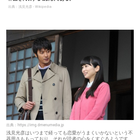
出典：
浅見光彦 - Wikipedia
出典：
https://img.dmenumedia.jp
浅見光彦はいつまで経っても恋愛がうまくいかないという不
器用さももっており、それが読者の心をくすぐるようです