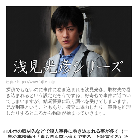
出典：
https://www.fujitv.co.jp
探偵でもないのに事件に巻き込まれる浅見光彦。取材先で巻
き込まれるという設定だそうですね。好奇心で事件に近づい
てしまいますが、結局警察に取り調べを受けてしまいます。
兄が刑事ということもあり、捜査に協力したり、事件を推理
したりするところから物語が始まっていきます。
ルポの取材先などで殺人事件に巻き込まれる事が多く（一
部の事情通は「自ら首を突っ込んで来る」と証言する）そ