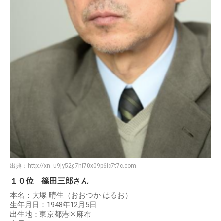
出典：
http://xn--u9jy52g7hi70x09p6lc7t7c.com
１０位 篠田三郎さん
本名：大塚 晴生（おおつか はるお）
生年月日：1948年12月5日
出生地：東京都港区麻布