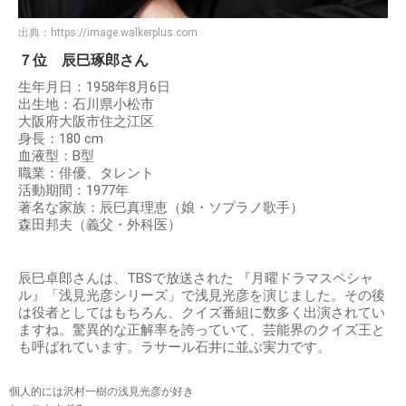
出典：
https://image.walkerplus.com
７位 辰巳琢郎さん
生年月日：1958年8月6日
出生地：石川県小松市
大阪府大阪市住之江区
身長：180 cm
血液型：B型
職業：俳優、タレント
活動期間：1977年
著名な家族：辰巳真理恵（娘・ソプラノ歌手）
森田邦夫（義父・外科医）
辰巳卓郎さんは、TBSで放送された 『月曜ドラマスペシャ
ル』「浅見光彦シリーズ」で浅見光彦を演じました。その後
は役者としてはもちろん、クイズ番組に数多く出演されてい
ますね。驚異的な正解率を誇っていて、芸能界のクイズ王と
も呼ばれています。ラサール石井に並ぶ実力です。
個人的には沢村一樹の浅見光彦が好き