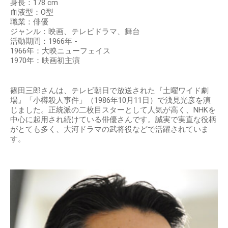
身長：178 cm
血液型：O型
職業：俳優
ジャンル：映画、テレビドラマ、舞台
活動期間：1966年 -
1966年：大映ニューフェイス
1970年：映画初主演
篠田三郎さんは、テレビ朝日で放送された『土曜ワイド劇
場』「小樽殺人事件」（1986年10月11日）で浅見光彦を演
じました。正統派の二枚目スターとして人気が高く、NHKを
中心に起用され続けている俳優さんです。誠実で実直な役柄
がとても多く、大河ドラマの武将役などで活躍されていま
す。