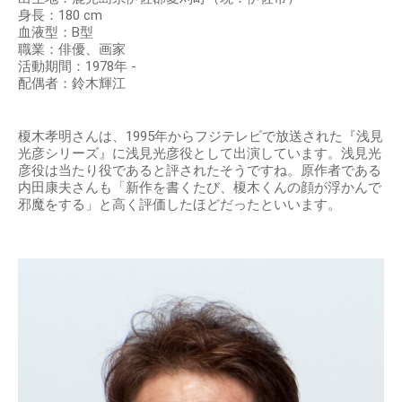
身長：180 cm
血液型：B型
職業：俳優、画家
活動期間：1978年 -
配偶者：鈴木輝江
榎木孝明さんは、1995年からフジテレビで放送された『浅見
光彦シリーズ』に浅見光彦役として出演しています。浅見光
彦役は当たり役であると評されたそうですね。原作者である
内田康夫さんも「新作を書くたび、榎木くんの顔が浮かんで
邪魔をする」と高く評価したほどだったといいます。