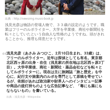
出典：
http://newsimg.music-book.jp
浅見光彦は物語の登場人物で、３３歳の設定のようです。職
業はフリーのルポライター。大学を卒業後、商社や新聞社を
転々としていたという自由人な性格のようですね。頭がきれ
ることから、推理も得意だそうです。
浅見光彦（あさみ みつひこ、2月10日生まれ、33歳）は、
フリーのルポライター。近年は探偵としても有名。東京都
北区西ヶ原の出身・在住（浅見家の所在地は北区西ヶ原3丁
目）。大学卒業後、商社・新聞社・薬品会社などを転々と
してルポライターに。現在は主に旅雑誌「旅と歴史」を中
心に、紀行文や旅案内のルポを専門として原稿を寄せてい
るが、依頼があれば政治家や財界人へのインタビュー記事
や商品の提灯持ちのような広告記事など、「毒にも薬にも
ならないもの」を書いている。
出典：
浅見光彦 - Wikipedia