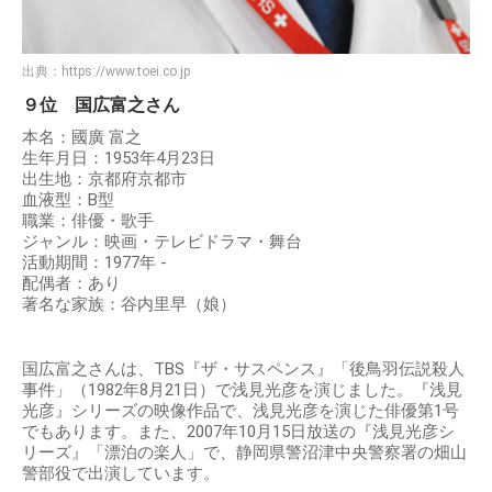
出典：
https://www.toei.co.jp
９位 国広富之さん
本名：國廣 富之
生年月日：1953年4月23日
出生地：京都府京都市
血液型：B型
職業：俳優・歌手
ジャンル：映画・テレビドラマ・舞台
活動期間：1977年 -
配偶者：あり
著名な家族：谷内里早（娘）
国広富之さんは、TBS『ザ・サスペンス』「後鳥羽伝説殺人
事件」（1982年8月21日）で浅見光彦を演じました。『浅見
光彦』シリーズの映像作品で、浅見光彦を演じた俳優第1号
でもあります。また、2007年10月15日放送の『浅見光彦シ
リーズ』「漂泊の楽人」で、静岡県警沼津中央警察署の畑山
警部役で出演しています。