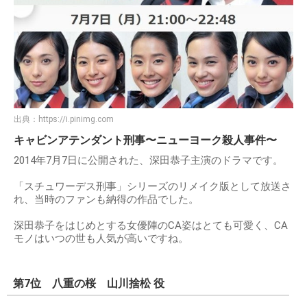
出典：
https://i.pinimg.com
キャビンアテンダント刑事〜ニューヨーク殺人事件〜
2014年7月7日に公開された、深田恭子主演のドラマです。
「スチュワーデス刑事」シリーズのリメイク版として放送さ
れ、当時のファンも納得の作品でした。
深田恭子をはじめとする女優陣のCA姿はとても可愛く、CA
モノはいつの世も人気が高いですね。
第7位 八重の桜 山川捨松 役