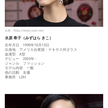
出典：
https://www.j-cast.com
水原 希子（みずはら きこ）
生年月日 1990年10月15日
出身地 アメリカ合衆国・テキサス州ダラス
血液型 A型
デビュー 2003年 -
ジャンル ファッション
モデル内容 一般
他の活動 女優
事務所 LDH