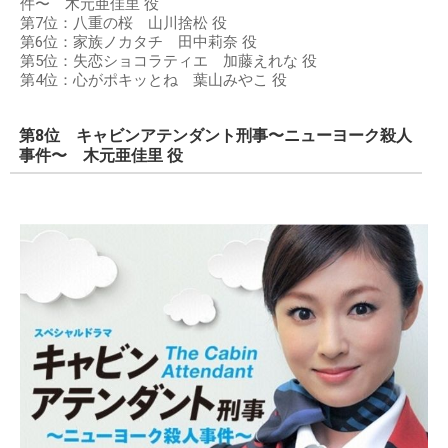
件〜 木元亜佳里 役
第7位：八重の桜 山川捨松 役
第6位：家族ノカタチ 田中莉奈 役
第5位：失恋ショコラティエ 加藤えれな 役
第4位：心がポキッとね 葉山みやこ 役
第8位 キャビンアテンダント刑事〜ニューヨーク殺人
事件〜 木元亜佳里 役