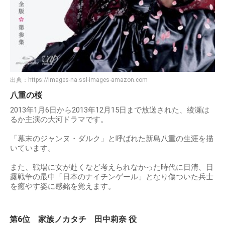
出典：
https://images-na.ssl-images-amazon.com
八重の桜
2013年1月6日から2013年12月15日まで放送された、綾瀬は
るか主演の大河ドラマです。
「幕末のジャンヌ・ダルク」と呼ばれた新島八重の生涯を描
いています。
また、戦場に女が赴くなど考えられなかった時代に日清、日
露戦争の最中「日本のナイチンゲール」となり傷ついた兵士
を癒やす姿に感銘を覚えます。
第6位 家族ノカタチ 田中莉奈 役