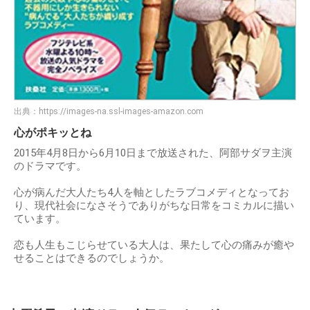
出典：
https://images-na.ssl-images-amazon.com
心がポキッとね
2015年4月8日から6月10日まで放送された、阿部サダヲ主演
のドラマです。
心が病んだ大人たち4人を軸としたラブコメディとなってお
り、現代社会になさそうでありがちな日常をコミカルに描い
ています。
恋も人生もこじらせている大人は、果たして心の痛みが癒や
せることはできるのでしょうか。