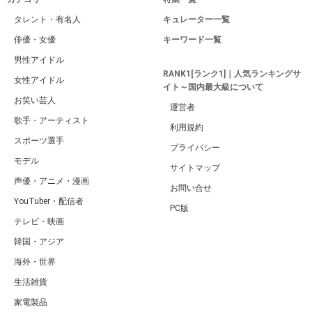
タレント・有名人
キュレーター一覧
俳優・女優
キーワード一覧
男性アイドル
RANK1[ランク1]｜人気ランキングサ
女性アイドル
イト～国内最大級について
お笑い芸人
運営者
歌手・アーティスト
利用規約
スポーツ選手
プライバシー
モデル
サイトマップ
声優・アニメ・漫画
お問い合せ
YouTuber・配信者
PC版
テレビ・映画
韓国・アジア
海外・世界
生活雑貨
家電製品