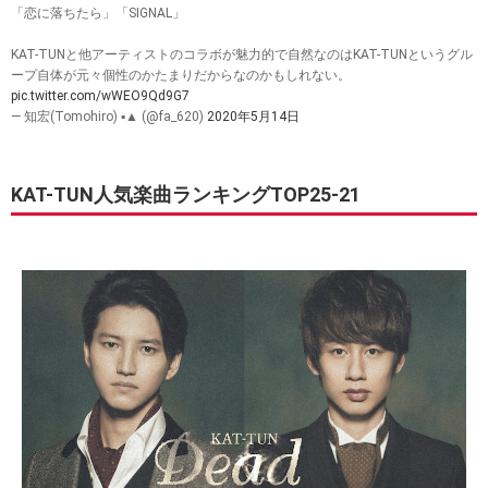
「恋に落ちたら」「SIGNAL」
KAT-TUNと他アーティストのコラボが魅力的で自然なのはKAT-TUNというグル
ープ自体が元々個性のかたまりだからなのかもしれない。
pic.twitter.com/wWEO9Qd9G7
— 知宏(Tomohiro) ▪️▲ (@fa_620)
2020年5月14日
KAT-TUN人気楽曲ランキングTOP25-21