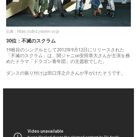
出典：
https://cdn2.j-storm.co.jp
30位：不滅のスクラム
19枚目のシングルとして2012年9月12日にリリースされた
「不滅のスクラム」は、関ジャニ∞安田章大さんが主演を務
めたドラマ「ドラゴン青年団」の主題歌でした。
ダンスの振り付けは田口淳之介さんが手がけたそうです。