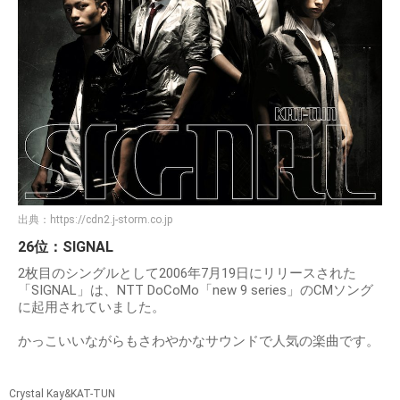
出典：
https://cdn2.j-storm.co.jp
26位：SIGNAL
2枚目のシングルとして2006年7月19日にリリースされた
「SIGNAL」は、NTT DoCoMo「new 9 series」のCMソング
に起用されていました。
かっこいいながらもさわやかなサウンドで人気の楽曲です。
Crystal Kay&KAT-TUN