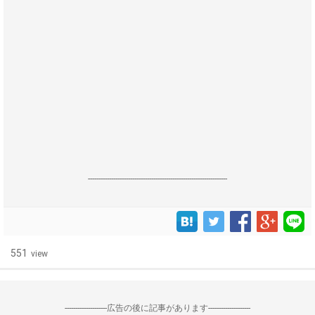
------------------------------------------------------------------
551
view
--------------------広告の後に記事があります--------------------