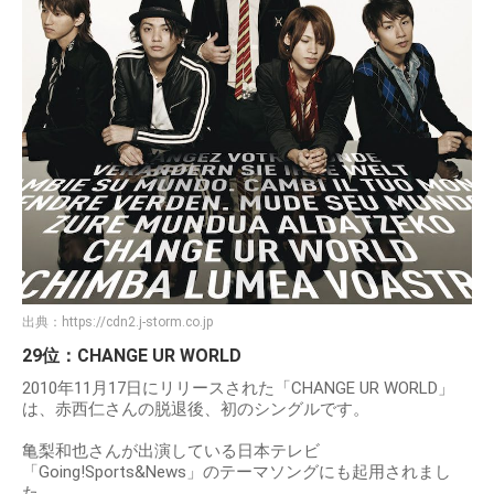
出典：
https://cdn2.j-storm.co.jp
29位：CHANGE UR WORLD
2010年11月17日にリリースされた「CHANGE UR WORLD」
は、赤西仁さんの脱退後、初のシングルです。
亀梨和也さんが出演している日本テレビ
「Going!Sports&News」のテーマソングにも起用されまし
た。