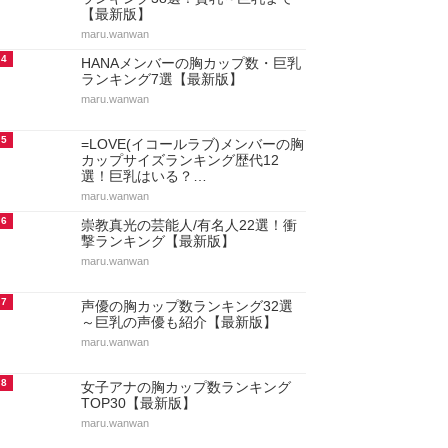
【最新版】
maru.wanwan
4
HANAメンバーの胸カップ数・巨乳
ランキング7選【最新版】
maru.wanwan
5
=LOVE(イコールラブ)メンバーの胸
カップサイズランキング歴代12
選！巨乳はいる？…
maru.wanwan
6
崇教真光の芸能人/有名人22選！衝
撃ランキング【最新版】
maru.wanwan
7
声優の胸カップ数ランキング32選
～巨乳の声優も紹介【最新版】
maru.wanwan
8
女子アナの胸カップ数ランキング
TOP30【最新版】
maru.wanwan