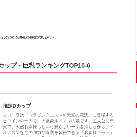
I25th
pic.twitter.com/gxvdCZPVRI
ップ・巨乳ランキングTOP10-6
推定Dカップ
フローラは『ドラゴンクエストV 天空の花嫁』に登場する
ヒロインの一人で、大富豪ルドマンの娘です。主人公に忠
実で、天然お嬢様らしい可愛らしい一面を持ちながら、イ
オナズンなどの強力な呪文を習得できる「お姫様キャラ」