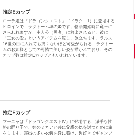
推定Eカップ
ローラ姫は『ドラゴンクエスト』（ドラクエ1）に登場する
ヒロインで、ラダトーム城の姫です。物語開始時に竜王に
さらわれますが、主人公（勇者）に救出されると、彼に
「王女の愛」というアイテムを渡し、旅立ちます。ラルス
16世の目に入れても痛くないほど可愛がられる、ラダトー
ムのお姫様としての可憐で美しい姿が描かれており、その
カップ数は推定Eカップともいわれています。
推定Eカップ
マーニャは『ドラゴンクエストIV』に登場する、派手な性
格の踊り子で、妹のミネアと共に父親の仇を討つために旅
をします。露出の多い衣装を身に着け、男好きでギャンブ