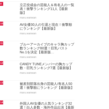
9
立正佼成会の芸能人＆有名人の一覧
表！衝撃ランキング11人【最新
版】
maru.wanwan
10
AV女優30人の引退と現在！衝撃順
にランキング【最新版】
maru.wanwan
11
ブルーアーカイブのキャラ胸カップ
数ランキング80選！巨乳バスト
No.1を決定【最新版…
maru.wanwan
12
CANDY TUNEメンバーの胸カップ
数・巨乳ランキング7選【最新版】
maru.wanwan
13
被差別部落出身の芸能人/有名人50
選！衝撃順にランキング【最新版】
maru.wanwan
14
外国人AV女優の人気ランキング32
選！白人多数・海外作品出演【最新