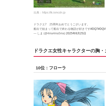
出典：
https://tk.ismcdn.jp
ドラクエ7 25周年おめでとうございます。
船出で始まって船出で終わる物語が好きです
#DQ7
#DQVI
— しま (@4ma4ma5ma)
2025年8月25日
ドラクエ女性キャラクターの胸・カ
10位：フローラ