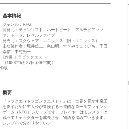
基本情報
ジャンル：RPG
開発元：チュンソフト、ハートビート、アルテピアッツ
ァ、トーセ、レベルファイブ
発売元：スクウェア・エニックス（旧・エニックス）
主な製作者：堀井雄二、鳥山明、すぎやまこういち、千田
幸信、中村光一
1作目 ドラゴンクエスト
（1986年5月27日 (39年前)）
2D版
概要
『ドラクエ（ドラゴンクエスト）』は、世界を脅かす魔王
を倒すために主人公が冒険する王道的なロールプレイング
ゲーム（RPG）シリーズです。プレイヤーはモンスターと
戦ってキャラクターを成長させ、物語を進めていきます。
シンプルで分かりやすいシ