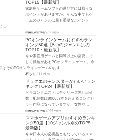
TOP15【最新版】
家庭用ゲームソフトの選び方には様々な
ポイントがありますが、そんな中でもゲ
ームのジャンルは最も重要なポイント
と…
maru.wanwan
/ 7 view
PCオンラインゲームおすすめラン
キング50選【5つのジャンル別の
TOP10・最新版】
今や家庭用ゲームと同等以上の需要、そ
して供給があるPCオンラインゲーム。今
回はそのPCオンラインゲームのおす…
石もち
/ 11 view
ドラクエのモンスターかわいいラン
キングTOP24【最新版】
ドラゴンクエストは全シリーズ累計出荷
数・配信数は8000万本を超えるロングセ
ラー作品になっていますが、女性や…
maru.wanwan
/ 44 view
スマホゲームアプリおすすめランキ
ング50選【10ジャンル別のTOP5・
最新版】
今や日本人の必需品ともなっているスマ