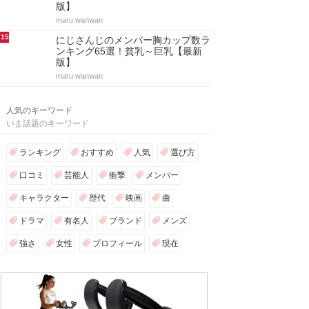
版】
maru.wanwan
15
にじさんじのメンバー胸カップ数ラ
ンキング65選！貧乳～巨乳【最新
版】
maru.wanwan
人気のキーワード
いま話題のキーワード
ランキング
おすすめ
人気
選び方
口コミ
芸能人
衝撃
メンバー
キャラクター
歴代
映画
曲
ドラマ
有名人
ブランド
メンズ
強さ
女性
プロフィール
現在