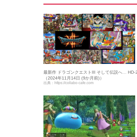
最新作 ドラゴンクエストIII そして伝説へ… HD-
（2024年11月14日 (9か月前)）
出典：
https://collabo-cafe.com