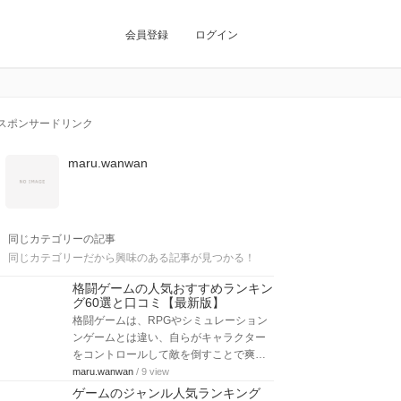
会員登録
ログイン
スポンサードリンク
maru.wanwan
同じカテゴリーの記事
同じカテゴリーだから興味のある記事が見つかる！
格闘ゲームの人気おすすめランキン
グ60選と口コミ【最新版】
格闘ゲームは、RPGやシミュレーション
ンゲームとは違い、自らがキャラクター
をコントロールして敵を倒すことで爽…
maru.wanwan
/ 9 view
ゲームのジャンル人気ランキング