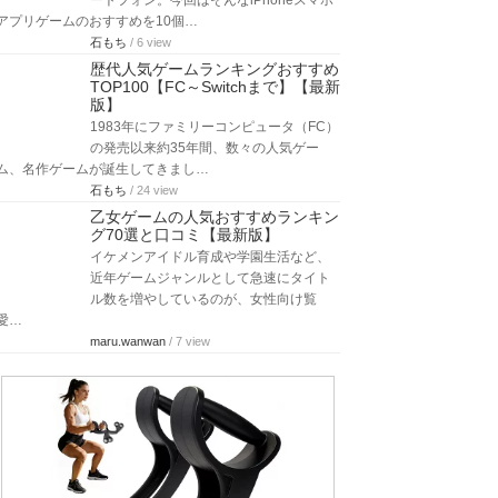
ートフォン。今回はそんなiPhoneスマホ
アプリゲームのおすすめを10個…
石もち
/ 6 view
歴代人気ゲームランキングおすすめ
TOP100【FC～Switchまで】【最新
版】
1983年にファミリーコンピュータ（FC）
の発売以来約35年間、数々の人気ゲー
ム、名作ゲームが誕生してきまし…
石もち
/ 24 view
乙女ゲームの人気おすすめランキン
グ70選と口コミ【最新版】
イケメンアイドル育成や学園生活など、
近年ゲームジャンルとして急速にタイト
ル数を増やしているのが、女性向け覧
愛…
maru.wanwan
/ 7 view