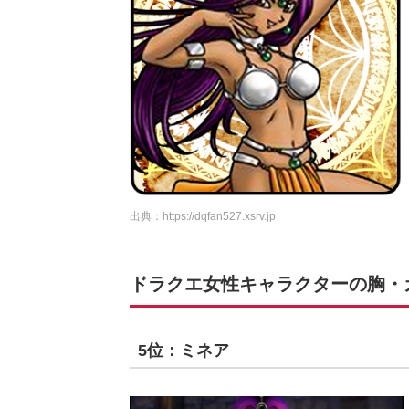
出典：
https://dqfan527.xsrv.jp
ドラクエ女性キャラクターの胸・カ
5位：ミネア