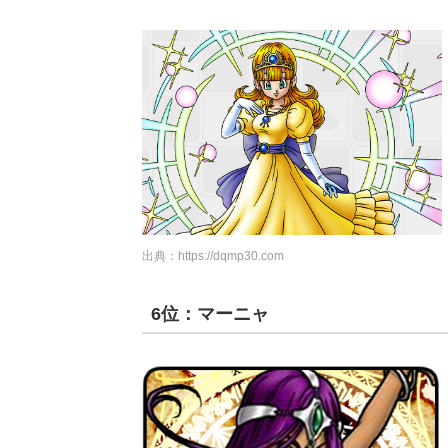
出典：
https://dqmp30.com
6位：マーニャ