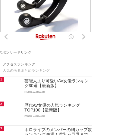
スポンサードリンク
アクセスランキング
人気のあるまとめランキング
1
芸能人より可愛いAV女優ランキン
グ60選【最新版】
maru.wanwan
2
歴代AV女優の人気ランキング
TOP100【最新版】
maru.wanwan
3
ホロライブのメンバーの胸カップ数
ランキング38選！貧乳～巨乳まで