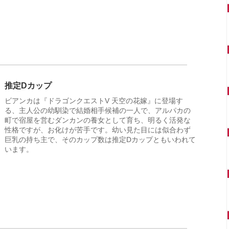
推定Dカップ
ビアンカは『ドラゴンクエストV 天空の花嫁』に登場す
る、主人公の幼馴染で結婚相手候補の一人で、アルパカの
町で宿屋を営むダンカンの養女として育ち、明るく活発な
性格ですが、お化けが苦手です。幼い見た目には似合わず
巨乳の持ち主で、そのカップ数は推定Dカップともいわれて
います。