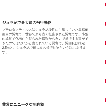
ジュラ紀で最大級の飛行動物
プテロダクティルスはジュラ紀後期に生息していた翼指竜
亜目の翼竜で、世界で最も古く報告された翼竜です。小型
の翼竜で化石から得られた情報から自力で飛行する事がで
きたのではないかと言われている翼竜で、翼開長は推定
2.5mと、ジュラ紀で最大級の飛行動物という説もありま
す。
非常にユニークな竜脚類