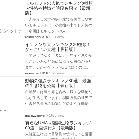
モルモットの人気ランキング8種類
～性格や特徴と値段も紹介【最新
版】
一人暮らしの方や狭い家でも飼育しやす
いモルモットは、小動物の中でも人気の
あるペットです。今回はモルモットの人…
remochan8818
/ 321 view
イケメンな犬ランキング20種類！
かっこいい犬種【最新版】
人間だけでなく、犬にもカワイイ系やか
っこいい系など顔には様々な特徴があり
ます。犬のイケメンNO.1に輝くのは…
remochan8818
/ 325 view
動物の強さランキング30選！最強
の生き物を公開【最新版】
自然界には陸や海を含めて様々な動物た
ちが生活しています。弱肉強食の世界で
生き残る最強の動物はどのような動物
な…
maru.wanwan
/ 1675 view
有名なUMA未確認生物ランキング
60選・画像付き【最新版】
未確認生物とは目撃例や伝聞による情報