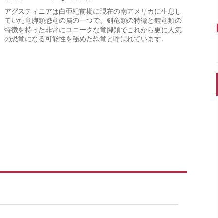
アグスティニアは白亜紀前期に現在の南アメリカに生息し
ていた竜脚類恐竜の属の一つで、剣竜類の特徴と鎧竜類の
特徴を持った非常にユニークな竜脚類でこれから更に人気
の恐竜になる可能性を秘めた恐竜と呼ばれています。