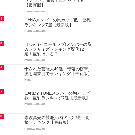
ランキング38選！貧乳～巨乳まで
【最新版】
maru.wanwan
4
HANAメンバーの胸カップ数・巨乳
ランキング7選【最新版】
maru.wanwan
5
=LOVE(イコールラブ)メンバーの胸
カップサイズランキング歴代12
選！巨乳はいる？…
maru.wanwan
6
干された芸能人40選！転落の衝撃
度を職業別でランキング【最新版】
kent.n
7
CANDY TUNEメンバーの胸カップ
数・巨乳ランキング7選【最新版】
maru.wanwan
8
崇教真光の芸能人/有名人22選！衝
撃ランキング【最新版】
maru.wanwan