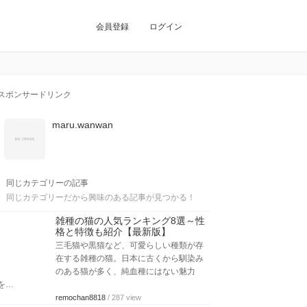
会員登録
ログイン
スポンサードリンク
maru.wanwan
同じカテゴリーの記事
同じカテゴリーだから興味のある記事が見つかる！
雑種の猫の人気ランキング8選～性
格と特徴も紹介【最新版】
三毛猫や黒猫など、可愛らしい種類が存
在する雑種の猫。日本に古くから馴染み
のある猫が多く、純血種にはない魅力
を…
remochan8818
/ 287 view