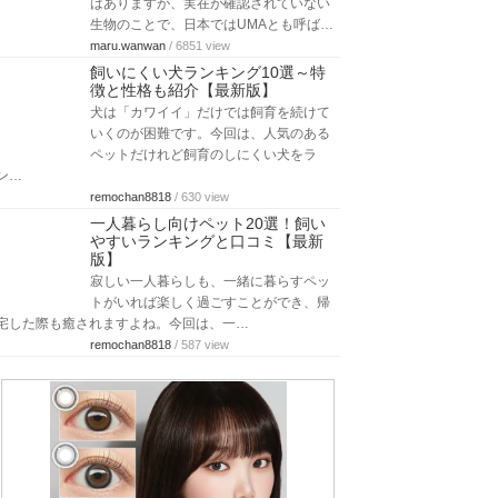
はありますが、実在が確認されていない
生物のことで、日本ではUMAとも呼ば…
maru.wanwan
/ 6851 view
飼いにくい犬ランキング10選～特
徴と性格も紹介【最新版】
犬は「カワイイ」だけでは飼育を続けて
いくのが困難です。今回は、人気のある
ペットだけれど飼育のしにくい犬をラ
ン…
remochan8818
/ 630 view
一人暮らし向けペット20選！飼い
やすいランキングと口コミ【最新
版】
寂しい一人暮らしも、一緒に暮らすペッ
トがいれば楽しく過ごすことができ、帰
宅した際も癒されますよね。今回は、一…
remochan8818
/ 587 view