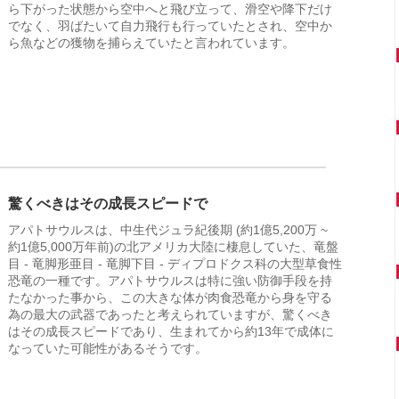
ら下がった状態から空中へと飛び立って、滑空や降下だけ
でなく、羽ばたいて自力飛行も行っていたとされ、空中か
ら魚などの獲物を捕らえていたと言われています。
驚くべきはその成長スピードで
アパトサウルスは、中生代ジュラ紀後期 (約1億5,200万 ~
約1億5,000万年前)の北アメリカ大陸に棲息していた、竜盤
目 - 竜脚形亜目 - 竜脚下目 - ディプロドクス科の大型草食性
恐竜の一種です。アパトサウルスは特に強い防御手段を持
たなかった事から、この大きな体が肉食恐竜から身を守る
為の最大の武器であったと考えられていますが、驚くべき
はその成長スピードであり、生まれてから約13年で成体に
なっていた可能性があるそうです。