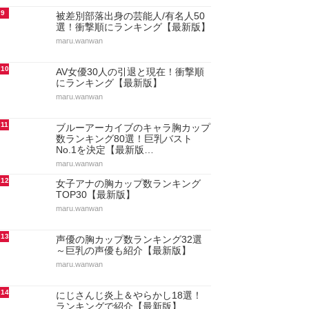
9
被差別部落出身の芸能人/有名人50
選！衝撃順にランキング【最新版】
maru.wanwan
10
AV女優30人の引退と現在！衝撃順
にランキング【最新版】
maru.wanwan
11
ブルーアーカイブのキャラ胸カップ
数ランキング80選！巨乳バスト
No.1を決定【最新版…
maru.wanwan
12
女子アナの胸カップ数ランキング
TOP30【最新版】
maru.wanwan
13
声優の胸カップ数ランキング32選
～巨乳の声優も紹介【最新版】
maru.wanwan
14
にじさんじ炎上＆やらかし18選！
ランキングで紹介【最新版】