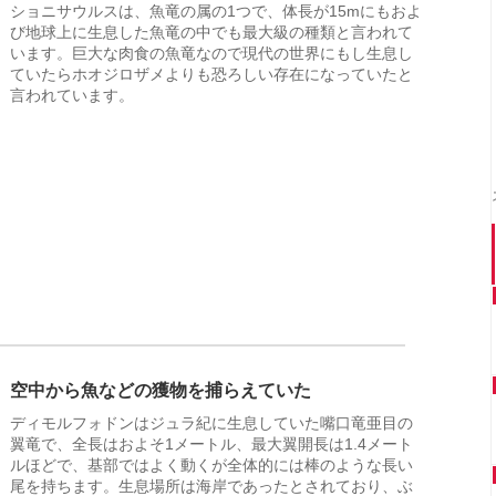
ショニサウルスは、魚竜の属の1つで、体長が15mにもおよ
び地球上に生息した魚竜の中でも最大級の種類と言われて
います。巨大な肉食の魚竜なので現代の世界にもし生息し
ていたらホオジロザメよりも恐ろしい存在になっていたと
言われています。
空中から魚などの獲物を捕らえていた
ディモルフォドンはジュラ紀に生息していた嘴口竜亜目の
翼竜で、全長はおよそ1メートル、最大翼開長は1.4メート
ルほどで、基部ではよく動くが全体的には棒のような長い
尾を持ちます。生息場所は海岸であったとされており、ぶ