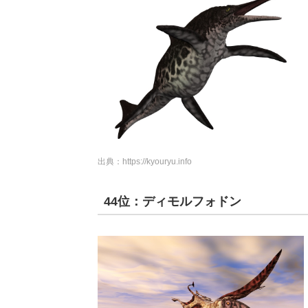
出典：
https://kyouryu.info
44位：ディモルフォドン