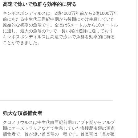
高速で泳いで魚群を効率的に狩る
キンボスポンディルスは、2億4000万年前から2億1000万年
前にあたる中生代三畳紀中期から後期にかけ生息していた
原始的な初期の魚竜です。全長は6メートルから10メートル
に達し、最大の魚竜の1つで、長い尾は遊泳に適しており、
キンボスポンディルスは高速で泳いで魚群を効率的に狩る
ことができました。
強大な頂点捕食者
クロノサウルスは中生代白亜紀前期のアプト期からアルブ
期にオーストラリアなどで生息していた海棲爬虫類の頂点
捕食者で、首が短い首長竜の一種です。首長竜は「首が長