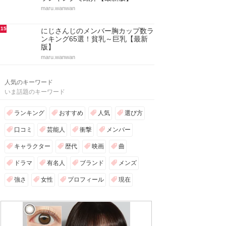
maru.wanwan
15
にじさんじのメンバー胸カップ数ラ
ンキング65選！貧乳～巨乳【最新
版】
maru.wanwan
人気のキーワード
いま話題のキーワード
ランキング
おすすめ
人気
選び方
口コミ
芸能人
衝撃
メンバー
キャラクター
歴代
映画
曲
ドラマ
有名人
ブランド
メンズ
強さ
女性
プロフィール
現在