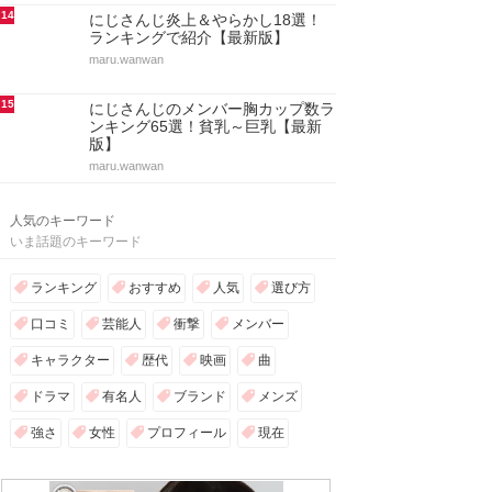
14
にじさんじ炎上＆やらかし18選！
ランキングで紹介【最新版】
maru.wanwan
15
にじさんじのメンバー胸カップ数ラ
ンキング65選！貧乳～巨乳【最新
版】
maru.wanwan
人気のキーワード
いま話題のキーワード
ランキング
おすすめ
人気
選び方
口コミ
芸能人
衝撃
メンバー
キャラクター
歴代
映画
曲
ドラマ
有名人
ブランド
メンズ
強さ
女性
プロフィール
現在