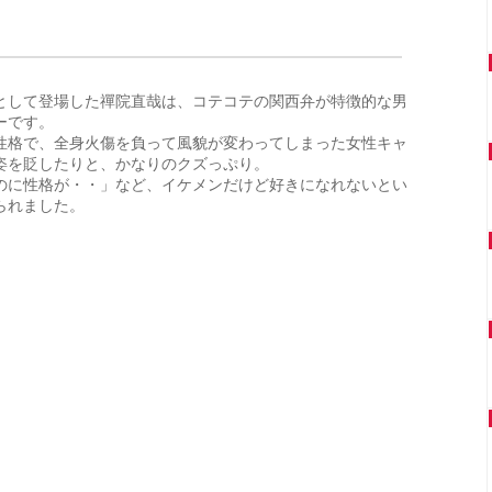
として登場した禪院直哉は、コテコテの関西弁が特徴的な男
ーです。
性格で、全身火傷を負って風貌が変わってしまった女性キャ
姿を貶したりと、かなりのクズっぷり。
のに性格が・・」など、イケメンだけど好きになれないとい
られました。