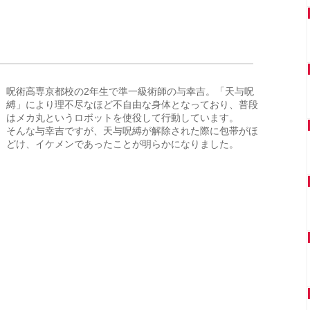
呪術高専京都校の2年生で準一級術師の与幸吉。「天与呪
縛」により理不尽なほど不自由な身体となっており、普段
はメカ丸というロボットを使役して行動しています。
そんな与幸吉ですが、天与呪縛が解除された際に包帯がほ
どけ、イケメンであったことが明らかになりました。