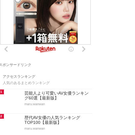
スポンサードリンク
アクセスランキング
人気のあるまとめランキング
1
芸能人より可愛いAV女優ランキン
グ60選【最新版】
maru.wanwan
2
歴代AV女優の人気ランキング
TOP100【最新版】
maru.wanwan