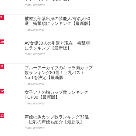
maru.wanwan
9
被差別部落出身の芸能人/有名人50
選！衝撃順にランキング【最新版】
maru.wanwan
10
AV女優30人の引退と現在！衝撃順
にランキング【最新版】
maru.wanwan
11
ブルーアーカイブのキャラ胸カップ
数ランキング80選！巨乳バスト
No.1を決定【最新版…
maru.wanwan
12
女子アナの胸カップ数ランキング
TOP30【最新版】
maru.wanwan
13
声優の胸カップ数ランキング32選
～巨乳の声優も紹介【最新版】
maru.wanwan