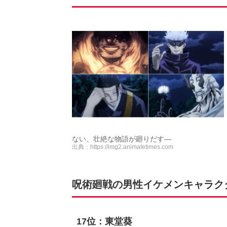
ない、壮絶な物語が廻りだす―
出典：
https://img2.animatetimes.com
呪術廻戦の男性イケメンキャラクタ
17位：東堂葵