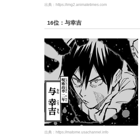
出典：
https://img2.animatetimes.com
16位：与幸吉
出典：
https://matome.usachannel.info