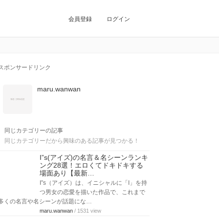
会員登録
ログイン
スポンサードリンク
maru.wanwan
同じカテゴリーの記事
同じカテゴリーだから興味のある記事が見つかる！
I”s(アイズ)の名言＆名シーンランキ
ング28選！エロくてドキドキする
場面あり【最新…
I”s（アイズ）は、イニシャルに「I」を持
つ男女の恋愛を描いた作品で、これまで
多くの名言や名シーンが話題にな…
maru.wanwan
/ 1531 view