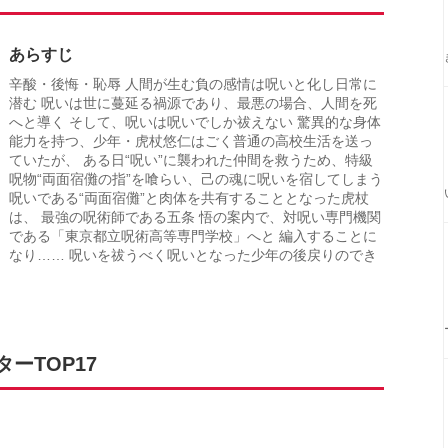
あらすじ
辛酸・後悔・恥辱 人間が生む負の感情は呪いと化し日常に
潜む 呪いは世に蔓延る禍源であり、最悪の場合、人間を死
へと導く そして、呪いは呪いでしか祓えない 驚異的な身体
能力を持つ、少年・虎杖悠仁はごく普通の高校生活を送っ
ていたが、 ある日“呪い”に襲われた仲間を救うため、特級
呪物“両面宿儺の指”を喰らい、己の魂に呪いを宿してしまう
呪いである“両面宿儺”と肉体を共有することとなった虎杖
は、 最強の呪術師である五条 悟の案内で、対呪い専門機関
である「東京都立呪術高等専門学校」へと 編入することに
なり…… 呪いを祓うべく呪いとなった少年の後戻りのでき
ーTOP17