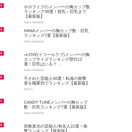
3
ホロライブのメンバーの胸カップ数
ランキング38選！貧乳～巨乳まで
【最新版】
maru.wanwan
4
HANAメンバーの胸カップ数・巨乳
ランキング7選【最新版】
maru.wanwan
5
=LOVE(イコールラブ)メンバーの胸
カップサイズランキング歴代12
選！巨乳はいる？…
maru.wanwan
6
干された芸能人40選！転落の衝撃
度を職業別でランキング【最新版】
kent.n
7
CANDY TUNEメンバーの胸カップ
数・巨乳ランキング7選【最新版】
maru.wanwan
8
崇教真光の芸能人/有名人22選！衝
撃ランキング【最新版】