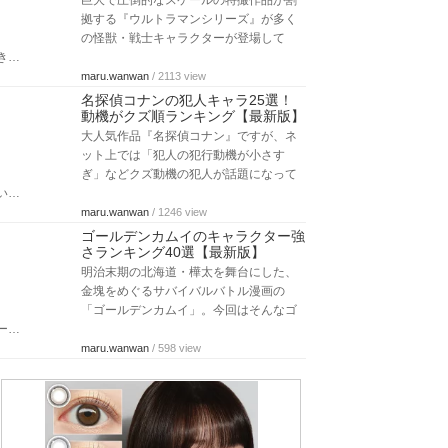
巨大で圧倒的なスケールの特撮作品が割
拠する『ウルトラマンシリーズ』が多く
の怪獣・戦士キャラクターが登場して
き…
maru.wanwan
/ 2113 view
名探偵コナンの犯人キャラ25選！
動機がクズ順ランキング【最新版】
大人気作品『名探偵コナン』ですが、ネ
ット上では「犯人の犯行動機が小さす
ぎ」などクズ動機の犯人が話題になって
い…
maru.wanwan
/ 1246 view
ゴールデンカムイのキャラクター強
さランキング40選【最新版】
明治末期の北海道・樺太を舞台にした、
金塊をめぐるサバイバルバトル漫画の
「ゴールデンカムイ」。今回はそんなゴ
ー…
maru.wanwan
/ 598 view