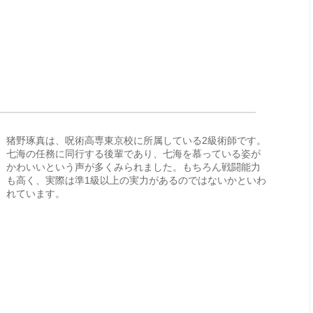
猪野琢真は、呪術高専東京校に所属している2級術師です。
七海の任務に同行する後輩であり、七海を慕っている姿が
かわいいという声が多くみられました。もちろん戦闘能力
も高く、実際は準1級以上の実力があるのではないかといわ
れています。