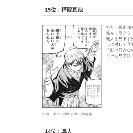
15位：禪院直哉
特別一級術師
性キャラクタ
他人を見下す
ラに対して容
「顔は好みな
う声も見受け
出典：
https://chie-pctr.c.yimg.jp
14位：真人