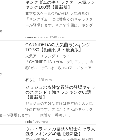
キングダムのキャラクター人気ラン
キング100選【最新版】
壮大なスケールで描かれた人気漫画の
「キングダム」には数多くのキャラクタ
ーが登場します。そこで今回は、キング
ダ…
maru.wanwan
/ 1248 view
GARNiDELiAの人気曲ランキング
TOP30【動画付き・最新版】
人気アニメソングユニット
「GARNiDELiA（ガルニデリア）」。通
称”ガルニデ”には、数々のアニメタイア
ッ…
石もち
/ 426 view
ジョジョの奇妙な冒険の登場キャラ
のスタンド！強さランキング60選
【最新版】
ジョジョの奇妙な冒険は長年続く大人気
漫画作品です。実にたくさんのキャラク
ターが登場しますが、一体誰が一番強い…
ririto
/ 596 view
ウルトラマンの怪獣＆戦士キャラ人
気ランキング40選【最新版】