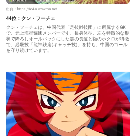
出典：
https://ic4-a.wowma.net
44位：クン・フーチェ
クン・フーチェは、中国代表「足技雑技団」に所属するGK
で、元上海星猫団メンバーです。長身体型、左を特徴的な形
状で降ろしオールバックにした黒の長髪と額のホクロが特徴
で、必殺技「龍神鉄扇(キャッチ技)」を持ち、中国のゴール
を守り続けています。