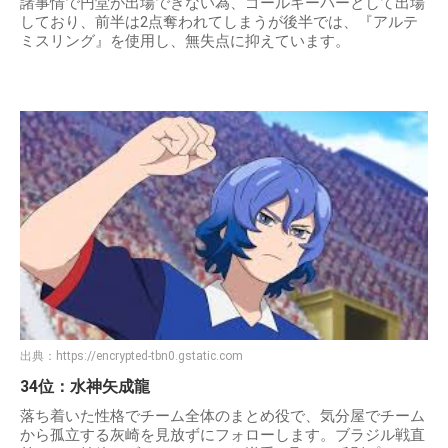
諸事情で円堂が出場できない為、ゴールキーパーとして出場
しており、前半は2点奪われてしまうが後半では、『アルテ
ミスリング』を使用し、無失点に抑えています。
出典：
https://encrypted-tbn0.gstatic.com
34位：水神矢成龍
落ち着いた性格でチーム全体のまとめ役で、気分屋でチーム
から孤立する灰崎を見放ずにフォローします。ブラジル戦直