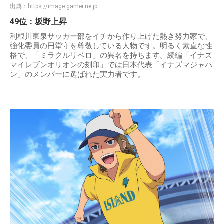
出典：
https://image.gamer.ne.jp
49位：坂野上昇
利根川東泉サッカー部をイチから作り上げた熱き努力家で、
強化委員の円堂守を尊敬している人物です。明るく素直な性
格で、「ミラクルリベロ」の異名を持ちます。続編「イナズ
マイレブンオリオンの刻印」では日本代表「イナズマジャパ
ン」のメンバーに選ばれた実力者です。