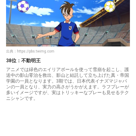
出典：
https://pbs.twimg.com
38位：不動明王
アニメでは緑色のエイリアボールを使って雪崩を起こし、護
送中の影山零治を救出、影山と結託して立ち上げた真・帝国
学園の一員となります。3期では、日本代表イナズマジャパ
ンの一員となり、実力の高さがうかがえます。ラフプレーが
多いイメージですが、実はトリッキーなプレーも見せるテク
ニシャンです。