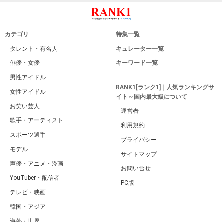
カテゴリ
特集一覧
タレント・有名人
キュレーター一覧
俳優・女優
キーワード一覧
男性アイドル
RANK1[ランク1]｜人気ランキングサ
女性アイドル
イト～国内最大級について
お笑い芸人
運営者
歌手・アーティスト
利用規約
スポーツ選手
プライバシー
モデル
サイトマップ
声優・アニメ・漫画
お問い合せ
YouTuber・配信者
PC版
テレビ・映画
韓国・アジア
海外・世界