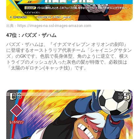
出典：
https://images-na.ssl-images-amazon.com
47位：パズズ・ザハム
パズズ・ザハムは、『イナズマイレブン オリオンの刻印』
に登場するオーストラリア代表チーム「シャイニングサタン
ズ」のGKです。色肌で長身体型、角のように逆立て、横ス
トライプのメッシュが入った灰色の髪が特徴で、必殺技は
「太陽のギロチン(キャッチ技)」です。