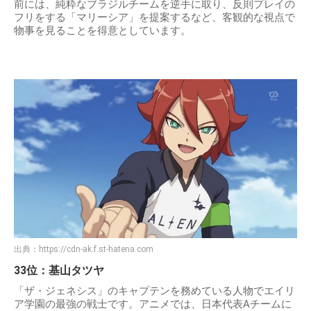
前には、純粋なブラジルチームを逆手に取り、反則プレイの
フリをする「マリーシア」を提案するなど、客観的な視点で
物事を見ることを得意としています。
出典：
https://cdn-ak.f.st-hatena.com
33位：基山タツヤ
「ザ・ジェネシス」のキャプテンを務めている人物でエイリ
ア学園の最強の戦士です。アニメでは、日本代表Aチームに