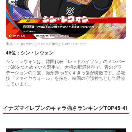
出典：
https://images-na.ssl-images-amazon.com
46位：シン・レウォン
シン・レウォンは、韓国代表「レッドバイソン」のメンバー
でGKをつとめている選手で、大柄の肥満体型で、青のグラ
デーションの白髪、顔が赤っぽくすきっ歯が特徴です。必殺
技「ファイヤウォール」を持ち、韓国の守護神ちとして君臨
しています。
イナズマイレブンのキャラ強さランキングTOP45-41