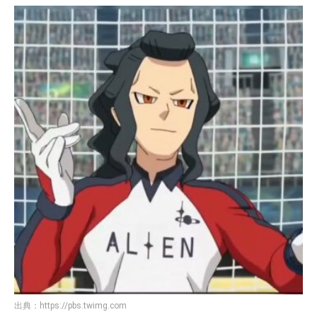
出典：
https://pbs.twimg.com