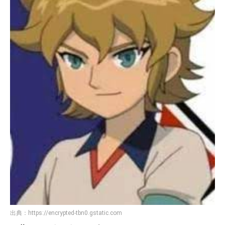
出典：
https://encrypted-tbn0.gstatic.com