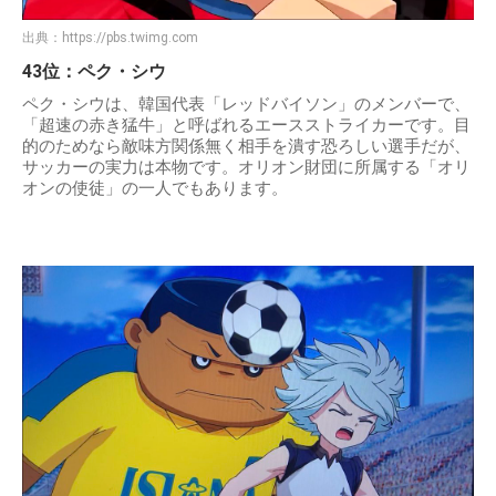
出典：
https://pbs.twimg.com
43位：ペク・シウ
ペク・シウは、韓国代表「レッドバイソン」のメンバーで、
「超速の赤き猛牛」と呼ばれるエースストライカーです。目
的のためなら敵味方関係無く相手を潰す恐ろしい選手だが、
サッカーの実力は本物です。オリオン財団に所属する「オリ
オンの使徒」の一人でもあります。