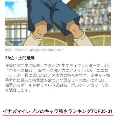
出典：
https://lh3.googleusercontent.com
36位：土門飛鳥
序盤に雷門中に転校してきた2年生でディフェンダーで、3期
「世界への挑戦!!」編で一之瀬と共にアメリカ代表「ユニコ
ーン」の一員に選ばれほどの実力の持ち主です。空中から相
手方向に蹴って衝撃波を放つと地面がえぐれ炎が吹き出し、
相手からボールを奪うという必殺技「ボルケイノカットV2」
を駆使します。
イナズマイレブンのキャラ強さランキングTOP35-31