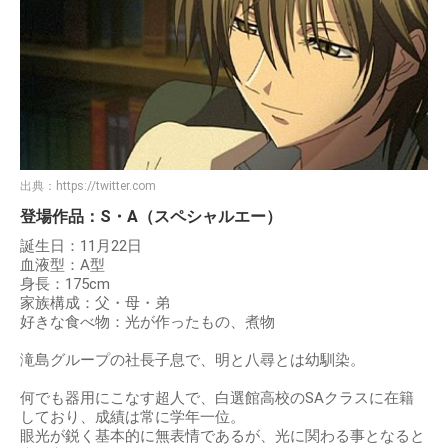
出典：
https://twitter.com
登場作品：S・A（スペシャルエー）
誕生日：11月22日
血液型：A型
身長：175cm
家族構成：父・母・弟
好きな食べ物：光が作ったもの、煮物
滝島グループの社長子息で、明と八尋とは幼馴染。
何でも器用にこなす超人で、白選館高校のSAクラスに在籍
しており、成績は常に学年一位。
眼光が鋭く基本的に無表情であるが、光に関わる事となると