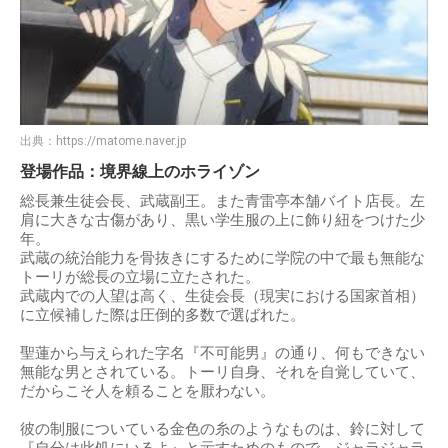
出典：
https://matome.naver.jp
登場作品：境界線上のホライゾン
総長兼生徒会長、武蔵副王。また青雷亭本舗バイト店長。左
肩に大きな古傷があり、黒い学生服の上に飾り紐をつけた少
年。
武蔵の統治能力を骨抜きにするために学院の中で最も無能な
トーリが総長の立場に立たされた。
武蔵内での人望は高く、生徒会長（現実における国家首相）
に立候補した際は圧倒的多数で選ばれた。
聖蓮から与えられた字名『不可能男』の通り、何もできない
無能な男とされている。トーリ自身、それを自覚していて、
だからこそ人を頼ることを厭わない。
彼の制服についている金色の糸のようなものは、鈴に対して