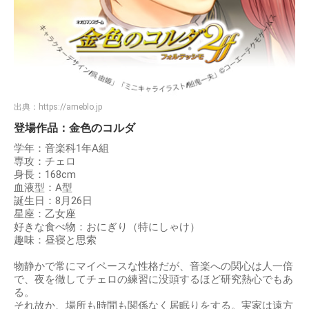
出典：
https://ameblo.jp
登場作品：金色のコルダ
学年：音楽科1年A組
専攻：チェロ
身長：168cm
血液型：A型
誕生日：8月26日
星座：乙女座
好きな食べ物：おにぎり（特にしゃけ）
趣味：昼寝と思索
物静かで常にマイペースな性格だが、音楽への関心は人一倍
で、夜を徹してチェロの練習に没頭するほど研究熱心でもあ
る。
それ故か、場所も時間も関係なく居眠りをする。実家は遠方