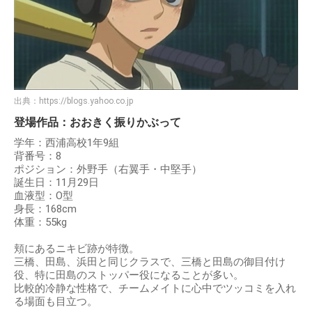
出典：
https://blogs.yahoo.co.jp
登場作品：おおきく振りかぶって
学年：西浦高校1年9組
背番号：8
ポジション：外野手（右翼手・中堅手）
誕生日：11月29日
血液型：O型
身長：168cm
体重：55kg
頬にあるニキビ跡が特徴。
三橋、田島、浜田と同じクラスで、三橋と田島の御目付け
役、特に田島のストッパー役になることが多い。
比較的冷静な性格で、チームメイトに心中でツッコミを入れ
る場面も目立つ。