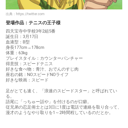
出典：
https://twitter.com
登場作品：テニスの王子様
四天宝寺中学校3年2組5番
誕生日：3月17日
血液型：B型
身長177cm→178cm
体重：63kg
プレイスタイル：カウンターパンチャー
得意技：スピードテニス
好きな食べ物：青汁、おでんのすじ肉
座右の銘：NOスピードNOライフ
好きな映画：スピード
足がとても速く、「浪速のスピードスター」と呼ばれてい
る。
語尾に「っちゅー話や」を付けるのが口癖。
従兄弟の忍足侑士とは3日に1度は電話で連絡を取り合って、
漫才のようなやり取りを1～2時間程しているのだとか。