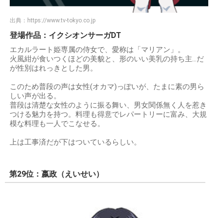
出典：
https://www.tv-tokyo.co.jp
登場作品：イクシオンサーガDT
エカルラート姫専属の侍女で、愛称は「マリアン」。
火風紺が食いつくほどの美貌と、形のいい美乳の持ち主…だ
が性別はれっきとした男。
このため普段の声は女性(オカマ)っぽいが、たまに素の男ら
しい声が出る。
普段は清楚な女性のように振る舞い、男女関係無く人を惹き
つける魅力を持つ。料理も得意でレパートリーに富み、大規
模な料理も一人でこなせる。
上は工事済だが下はついているらしい。
第29位：嬴政（えいせい）