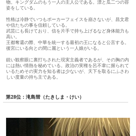
物。キングダムのもう一人の主人公である。漂と瓜二つの容
姿をしている。
性格は冷静でいつもポーカーフェイスを崩さないが、昌文君
や信たちの事を信頼している。
武芸にも長けており、信を片手で持ち上げるなど身体能力も
高い。
王都奪還の際、中華を統一する最初の王になると公言する。
後宮にいる向との間に麗という一人娘がいる。
鋭い観察眼に裏打ちされた現実主義者であるが、その胸の内
には熱い情熱を秘めている。政治の実権を呂不韋に握られて
いるためその実力を知る者は少ないが、天下を取るにふさわ
しい度量の持ち主である。
第28位：滝島彗（たきしま・けい）