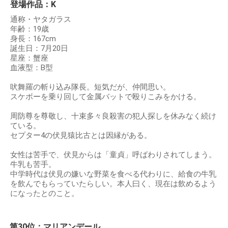
登場作品：K
通称・ヤタガラス
年齢：19歳
身長：167cm
誕生日：7月20日
星座：蟹座
血液型：B型
吠舞羅の斬り込み隊長。短気だが、仲間思い。
スケボーを乗り回して金属バットで殴りこみをかける。
周防尊を尊敬し、十束多々良殺害の犯人探しを休みなく続け
ている。
セプター4の伏見猿比古とは因縁がある。
女性は苦手で、伏見からは「童貞」呼ばわりされてしまう。
牛乳も苦手。
中学時代は伏見の嫌いな野菜を食べる代わりに、給食の牛乳
を飲んでもらっていたらしい。本人曰く、現在は飲めるよう
になったとのこと。
第30位：マリアンデール