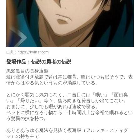
出典：
https://twitter.com
登場作品：伝説の勇者の伝説
黒髪黒目の長身痩躯。
髪は寝癖付き放題で背は常に猫背、瞳はいつも眠そうで、表
情からはやる気というものが消滅している。
とにかく覇気も気力もなく、二言目には「眠い」「面倒臭
い」「帰りたい」等々、後ろ向きな発言しか出てこない。
おまけに、少しでも暇があれば速攻で寝る。
ベッドに横になろう物なら二十時間以上は余裕で眠れるとい
う驚異の技を持つ。
ありとあらゆる魔法を見抜く複写眼（アルファ・スティグ
マ）の持ち主で