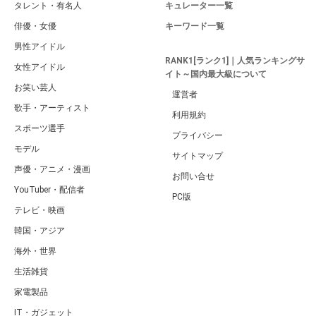
タレント・有名人
キュレーター一覧
俳優・女優
キーワード一覧
男性アイドル
RANK1[ランク1]｜人気ランキングサ
女性アイドル
イト～国内最大級について
お笑い芸人
運営者
歌手・アーティスト
利用規約
スポーツ選手
プライバシー
モデル
サイトマップ
声優・アニメ・漫画
お問い合せ
YouTuber・配信者
PC版
テレビ・映画
韓国・アジア
海外・世界
生活雑貨
家電製品
IT・ガジェット