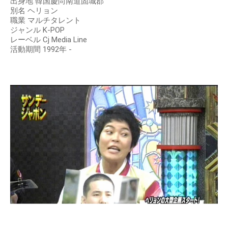
出身地 韓国慶尚南道固城郡
別名 ヘリョン
職業 マルチタレント
ジャンル K-POP
レーベル Cj Media Line
活動期間 1992年 -