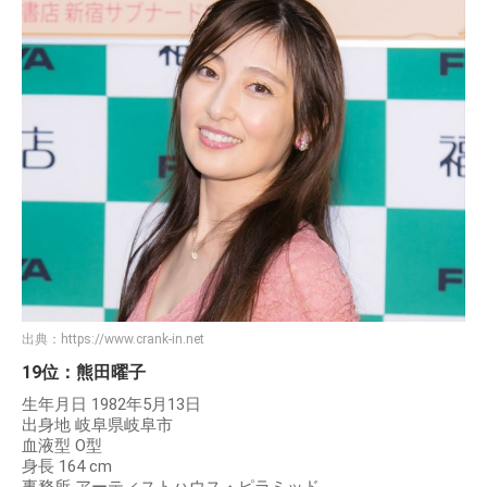
出典：
https://www.crank-in.net
19位：熊田曜子
生年月日 1982年5月13日
出身地 岐阜県岐阜市
血液型 O型
身長 164 cm
事務所 アーティストハウス・ピラミッド