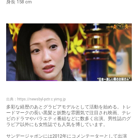
身長 158 cm
出典：
https://newsbyl-pctr.c.yimg.jp
多彩な経歴のあとグラビアモデルとして活動を始める。トレ
ードマークの長い黒髪と妖艶な雰囲気で注目され映画、テレ
ビのドラマやバラエティ番組などに数多く出演。男性誌のグ
ラビア以外にも女性誌でも人気を博しています。
サンデージャポンには2012年にコメンテーターとして出演