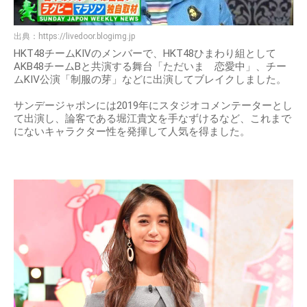
出典：
https://livedoor.blogimg.jp
HKT48チームKIVのメンバーで、HKT48ひまわり組として
AKB48チームBと共演する舞台「ただいま 恋愛中」、チー
ムKⅣ公演「制服の芽」などに出演してブレイクしました。
サンデージャポンには2019年にスタジオコメンテーターとし
て出演し、論客である堀江貴文を手なずけるなど、これまで
にないキャラクター性を発揮して人気を得ました。