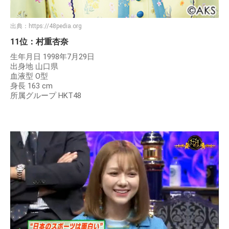
出典：
https://48pedia.org
11位：村重杏奈
生年月日 1998年7月29日
出身地 山口県
血液型 O型
身長 163 cm
所属グループ HKT48