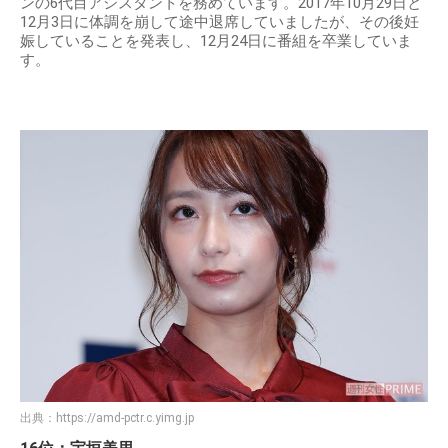
ンの6代目アシスタントを務めています。2017年10月29日と
12月3日に体調を崩して途中退席していましたが、その後妊
娠していることを発表し、12月24日に番組を卒業していま
す。
出典：
https://amd-pctr.c.yimg.jp