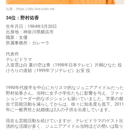
出典：
https://obs.line-scdn.net
34位：野村佑香
生年月日：1984年3月20日
出身地：神奈川県横浜市
職業：女優
所属事務所：カレーラ
代表作
テレビドラマ
入道雲は白 夏の空は青（1998年日本テレビ）片桐ひなた 役
けろりの道頓（1999年フジテレビ）お安 役
1990年代後半を中心にカリスマ的なジュニアアイドルだった
野村佑香さん。当時に女子小学生たちに影響を与え、ファッ
ションリーダー的なポジションも築いていました。学業の都
合で芸能活動を減らしてからは、徐々に知名度も低下。2011
年に一般男性と結婚後は2人の子供を出産しています。
現在も芸能活動を続けていますが、テレビドラマのゲスト出
演的な活躍が多く、ジュニアアイドル当時ほどの勢いは取り