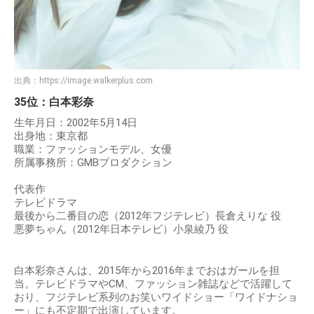
出典：
https://image.walkerplus.com
35位：白本彩奈
生年月日：2002年5月14日
出身地：東京都
職業：ファッションモデル、女優
所属事務所：GMBプロダクション
代表作
テレビドラマ
最後から二番目の恋（2012年フジテレビ）長倉えりな 役
悪夢ちゃん（2012年日本テレビ）小泉綾乃 役
白本彩奈さんは、2015年から2016年までおはガールを担
当。テレビドラマやCM、ファッション雑誌などで活躍して
おり、フジテレビ系列のお笑いワイドショー「ワイドナショ
ー」にも不定期で出演しています。