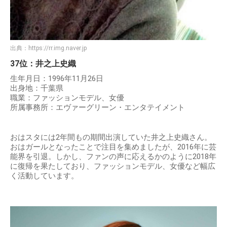
出典：
https://rr.img.naver.jp
37位：井之上史織
生年月日：1996年11月26日
出身地：千葉県
職業：ファッションモデル、女優
所属事務所：エヴァーグリーン・エンタテイメント
おはスタには2年間もの期間出演していた井之上史織さん。
おはガールとなったことで注目を集めましたが、2016年に芸
能界を引退。しかし、ファンの声に応えるかのように2018年
に復帰を果たしており、ファッションモデル、女優など幅広
く活動しています。