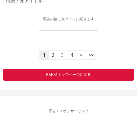
職業：元アイドル
-----------------広告の後に次ページに続きます-----------------
----------------------------------------------------------------
1
2
3
4
>
>>|
RANK1トップページに戻る
広告 / スポンサーリンク