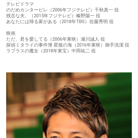
テレビドラマ
のだめカンタービレ（2006年フジテレビ）千秋真一 役
残念な夫。（2015年フジテレビ）榛野陽一 役
あなたには帰る家がある（2018年TBS）佐藤秀明 役
映画
ただ、君を愛してる（2006年東映）瀬川誠人 役
探偵ミタライの事件簿 星籠の海（2016年東映）御手洗潔 役
ラプラスの魔女（2018年東宝）中岡祐二 役