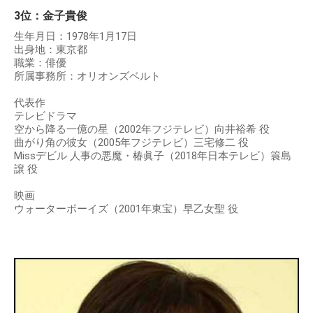
3位：金子貴俊
生年月日：1978年1月17日
出身地：東京都
職業：俳優
所属事務所：オリオンズベルト
代表作
テレビドラマ
空から降る一億の星（2002年フジテレビ）向井裕希 役
曲がり角の彼女（2005年フジテレビ）三宅修二 役
Missデビル 人事の悪魔・椿眞子（2018年日本テレビ）簑島
譲 役
映画
ウォーターボーイズ（2001年東宝）早乙女聖 役