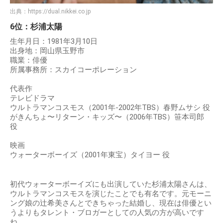
出典：
https://dual.nikkei.co.jp
6位：杉浦太陽
生年月日：1981年3月10日
出身地：岡山県玉野市
職業：俳優
所属事務所：スカイコーポレーション
代表作
テレビドラマ
ウルトラマンコスモス（2001年-2002年TBS）春野ムサシ 役
がきんちょ〜リターン・キッズ〜（2006年TBS）笹本司郎
役
映画
ウォーターボーイズ（2001年東宝）タイヨー 役
初代ウォーターボーイズにも出演していた杉浦太陽さんは、
ウルトラマンコスモスを演じたことでも有名です。元モーニ
ング娘の辻希美さんとできちゃった結婚し、現在は俳優とい
うよりもタレント・ブロガーとしての人気の方が高いです
ね。