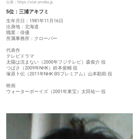
出典：
https://stat.ameba.jp
5位：三浦アキフミ
生年月日：1981年11月16日
出身地：北海道
職業：俳優
所属事務所：クローバー
代表作
テレビドラマ
太陽は沈まない（2000年フジテレビ）森俊介 役
つばさ（2009年NHK）鈴本俊輔 役
塚原卜伝（2011年NHK BSプレミアム）山本勘助 役
映画
ウォーターボーイズ（2001年東宝）太田祐一 役