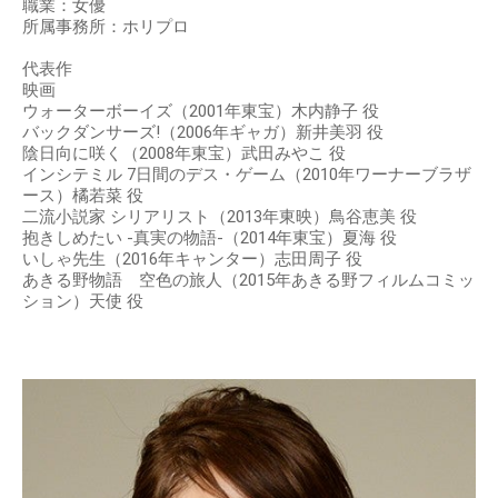
職業：女優
所属事務所：ホリプロ
代表作
映画
ウォーターボーイズ（2001年東宝）木内静子 役
バックダンサーズ!（2006年ギャガ）新井美羽 役
陰日向に咲く（2008年東宝）武田みやこ 役
インシテミル 7日間のデス・ゲーム（2010年ワーナーブラザ
ース）橘若菜 役
二流小説家 シリアリスト（2013年東映）鳥谷恵美 役
抱きしめたい -真実の物語-（2014年東宝）夏海 役
いしゃ先生（2016年キャンター）志田周子 役
あきる野物語 空色の旅人（2015年あきる野フィルムコミッ
ション）天使 役