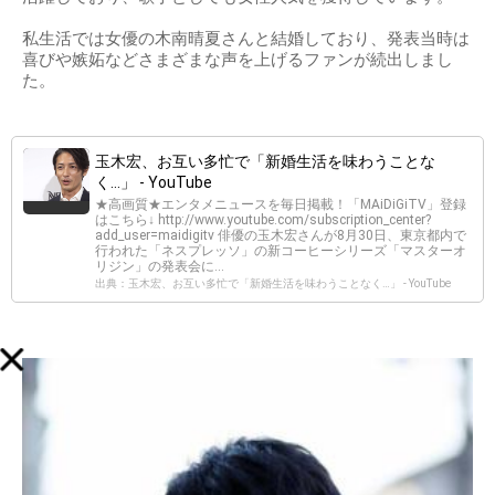
私生活では女優の木南晴夏さんと結婚しており、発表当時は
喜びや嫉妬などさまざまな声を上げるファンが続出しまし
た。
玉木宏、お互い多忙で「新婚生活を味わうことな
く…」 - YouTube
★高画質★エンタメニュースを毎日掲載！「MAiDiGiTV」登録
はこちら↓ http://www.youtube.com/subscription_center?
add_user=maidigitv 俳優の玉木宏さんが8月30日、東京都内で
行われた「ネスプレッソ」の新コーヒーシリーズ「マスターオ
リジン」の発表会に...
出典：玉木宏、お互い多忙で「新婚生活を味わうことなく…」 - YouTube