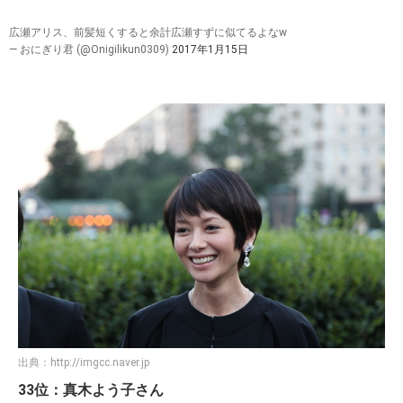
広瀬アリス、前髪短くすると余計広瀬すずに似てるよなw
— おにぎり君 (@Onigilikun0309)
2017年1月15日
出典：
http://imgcc.naver.jp
33位：真木よう子さん