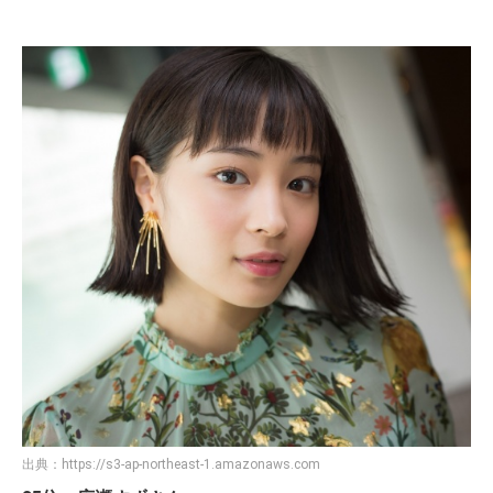
出典：
https://s3-ap-northeast-1.amazonaws.com