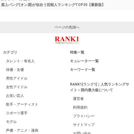
眉上バング(オン眉)が似合う芸能人ランキングTOP35【最新版】
ページの先頭へ
カテゴリ
特集一覧
タレント・有名人
キュレーター一覧
俳優・女優
キーワード一覧
男性アイドル
RANK1[ランク1]｜人気ランキングサ
女性アイドル
イト～国内最大級について
お笑い芸人
運営者
歌手・アーティスト
利用規約
スポーツ選手
プライバシー
モデル
サイトマップ
声優・アニメ・漫画
お問い合せ