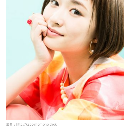
出典：
http://kaco-momono.click