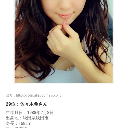
出典：
https://cdn.allaboutnavi.co.jp
29位：佐々木希さん
生年月日：1988年2月8日
出身地：秋田県秋田市
身長：168cm