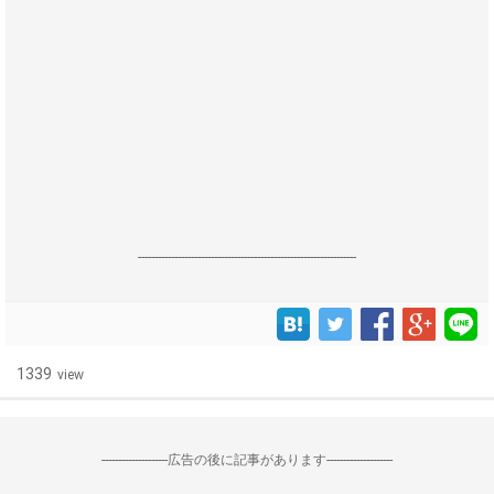
------------------------------------------------------------------
1339
view
--------------------広告の後に記事があります--------------------