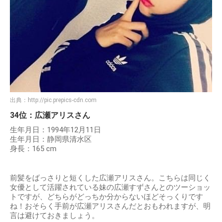
出典：
http://pic.prepics-cdn.com
34位：広瀬アリスさん
生年月日：1994年12月11日
生年月日：静岡県清水区
身長：165 cm
前髪をばっさりと短くした広瀬アリスさん。こちらは同じく
女優として活躍されている妹の広瀬すずさんとのツーショッ
トですが、どちらがどっちか分からないほどそっくりです
ね！おそらく手前が広瀬アリスさんだとおもわれますが、明
言は避けておきましょう。