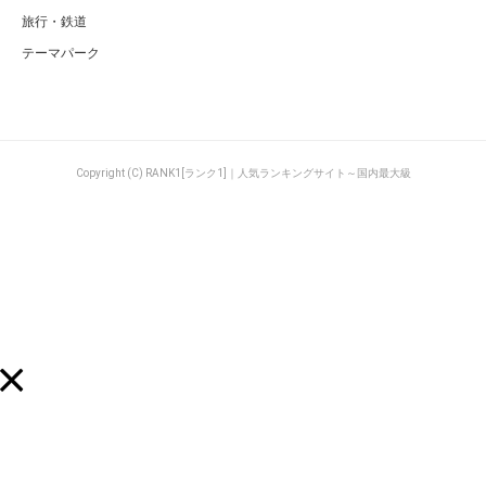
旅行・鉄道
テーマパーク
Copyright (C) RANK1[ランク1]｜人気ランキングサイト～国内最大級