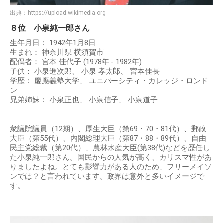
出典：
https://upload.wikimedia.org
８位 小泉純一郎さん
生年月日： 1942年1月8日
生まれ： 神奈川県 横須賀市
配偶者： 宮本 佳代子 (1978年 - 1982年)
子供： 小泉進次郎、 小泉 孝太郎、 宮本佳長
学歴： 慶應義塾大学、 ユニバーシティ・カレッジ・ロンド
ン
兄弟姉妹： 小泉正也、 小泉信子、 小泉道子
衆議院議員（12期）、厚生大臣（第69・70・81代）、郵政
大臣（第55代）、内閣総理大臣（第87・88・89代）、自由
民主党総裁（第20代）、農林水産大臣(第38代)などを歴任し
た小泉純一郎さん。国民からの人気が高く、カリスマ性があ
りましたよね。とても影響力がある人のため、フリーメイソ
ンでは？と言われています。政界は意外と多いイメージで
す。