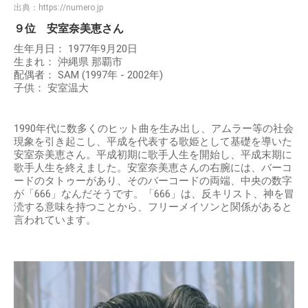
出典：
https://numero.jp
９位 安室奈美恵さん
生年月日： 1977年9月20日
生まれ： 沖縄県 那覇市
配偶者： SAM (1997年 - 2002年)
子供： 安室温大
1990年代に数多くのヒット曲を生み出し、アムラー等の社会
現象を引き起こし、平成を代表する歌姫として基礎を導いた
安室奈美恵さん。平成初期に歌手人生を開始し、平成末期に
歌手人生を終えました。安室奈美恵さんの右腕には、バーコ
ードのタトゥーがあり、そのバーコードの両端、中央の数字
が「666」なんだそうです。「666」は、反キリスト、神を冒
涜する意味を持つことから、フリーメイソンと関係があると
言われています。