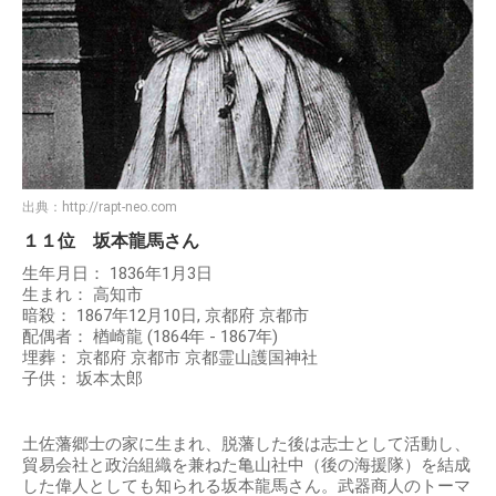
出典：
http://rapt-neo.com
１１位 坂本龍馬さん
生年月日： 1836年1月3日
生まれ： 高知市
暗殺： 1867年12月10日, 京都府 京都市
配偶者： 楢崎龍 (1864年 - 1867年)
埋葬： 京都府 京都市 京都霊山護国神社
子供： 坂本太郎
土佐藩郷士の家に生まれ、脱藩した後は志士として活動し、
貿易会社と政治組織を兼ねた亀山社中（後の海援隊）を結成
した偉人としても知られる坂本龍馬さん。武器商人のトーマ