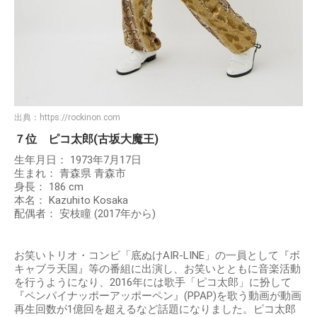
出典：
https://rockinon.com
７位 ピコ太郎(古坂大魔王)
生年月日： 1973年7月17日
生まれ： 青森県 青森市
身長： 186 cm
本名： Kazuhito Kosaka
配偶者： 安枝瞳 (2017年から)
お笑いトリオ・コンビ「底ぬけAIR-LINE」の一員として『ボ
キャブラ天国』等の番組に出演し、お笑いとともに音楽活動
を行うようになり、2016年には歌手「ピコ太郎」に扮して
『ペンパイナッポーアッポーペン』(PPAP)を歌う動画が動画
再生回数が1億回を超えるなど話題になりました。ピコ太郎