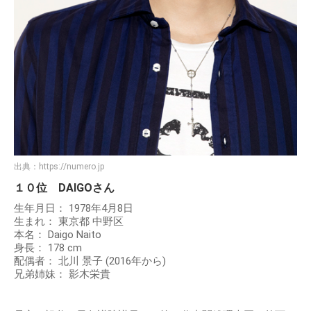
出典：
https://numero.jp
１０位 DAIGOさん
生年月日： 1978年4月8日
生まれ： 東京都 中野区
本名： Daigo Naito
身長： 178 cm
配偶者： 北川 景子 (2016年から)
兄弟姉妹： 影木栄貴