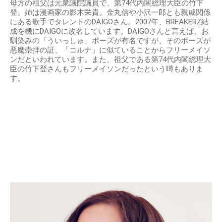
母方の祖父は元衆議院議員で、第74代内閣総理大臣の竹下
登。姉は漫画家の影木栄貴。金丸信や小沢一郎とも親戚関係
にある歌手でタレントのDAIGOさん。2007年、BREAKERZ結
成を機にDAIGOに改名しています。DAIGOさんと言えば、お
馴染みの「ういっしゅ」ポーズが有名ですが、そのポーズが
悪魔崇拝の証、「コルナ」に似ていることからフリーメイソ
ンだといわれています。また、祖父である第74代内閣総理大
臣の竹下登さんもフリーメイソンだったという噂もありま
す。