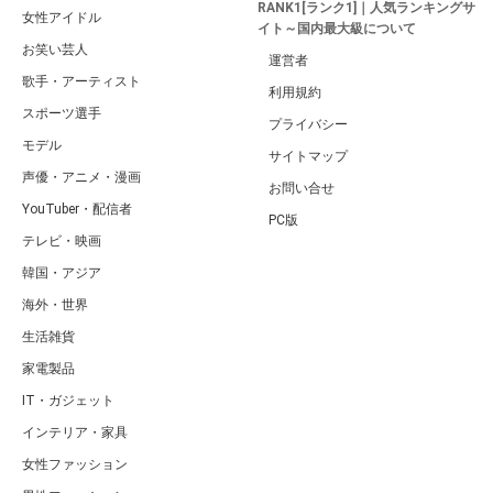
RANK1[ランク1]｜人気ランキングサ
女性アイドル
イト～国内最大級について
お笑い芸人
運営者
歌手・アーティスト
利用規約
スポーツ選手
プライバシー
モデル
サイトマップ
声優・アニメ・漫画
お問い合せ
YouTuber・配信者
PC版
テレビ・映画
韓国・アジア
海外・世界
生活雑貨
家電製品
IT・ガジェット
インテリア・家具
女性ファッション