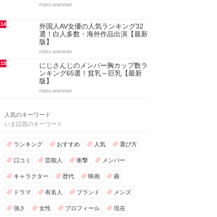
maru.wanwan
14
外国人AV女優の人気ランキング32
選！白人多数・海外作品出演【最新
版】
maru.wanwan
15
にじさんじのメンバー胸カップ数ラ
ンキング65選！貧乳～巨乳【最新
版】
maru.wanwan
人気のキーワード
いま話題のキーワード
ランキング
おすすめ
人気
選び方
口コミ
芸能人
衝撃
メンバー
キャラクター
歴代
映画
曲
ドラマ
有名人
ブランド
メンズ
強さ
女性
プロフィール
現在