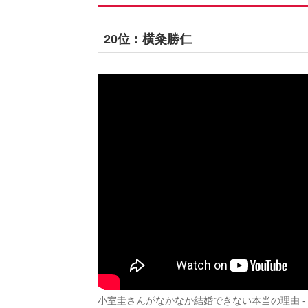
20位：横粂勝仁
小室圭さんがなかなか結婚できない本当の理由 - Yo