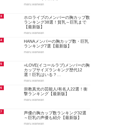
maru.wanwan
3
ホロライブのメンバーの胸カップ数
ランキング38選！貧乳～巨乳まで
【最新版】
maru.wanwan
4
HANAメンバーの胸カップ数・巨乳
ランキング7選【最新版】
maru.wanwan
5
=LOVE(イコールラブ)メンバーの胸
カップサイズランキング歴代12
選！巨乳はいる？…
maru.wanwan
6
崇教真光の芸能人/有名人22選！衝
撃ランキング【最新版】
maru.wanwan
7
声優の胸カップ数ランキング32選
～巨乳の声優も紹介【最新版】
maru.wanwan