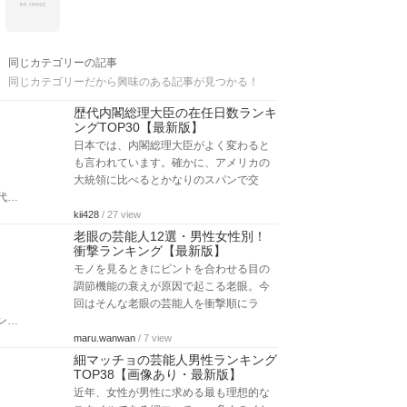
同じカテゴリーの記事
同じカテゴリーだから興味のある記事が見つかる！
歴代内閣総理大臣の在任日数ランキ
ングTOP30【最新版】
日本では、内閣総理大臣がよく変わると
も言われています。確かに、アメリカの
大統領に比べるとかなりのスパンで交
代…
kii428
/ 27 view
老眼の芸能人12選・男性女性別！
衝撃ランキング【最新版】
モノを見るときにピントを合わせる目の
調節機能の衰えが原因で起こる老眼。今
回はそんな老眼の芸能人を衝撃順にラ
ン…
maru.wanwan
/ 7 view
細マッチョの芸能人男性ランキング
TOP38【画像あり・最新版】
近年、女性が男性に求める最も理想的な