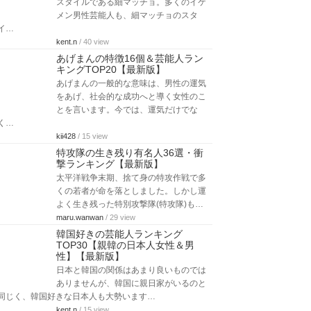
スタイルである細マッチョ。多くのイケ
メン男性芸能人も、細マッチョのスタ
イ…
kent.n
/ 40 view
あげまんの特徴16個＆芸能人ラン
キングTOP20【最新版】
あげまんの一般的な意味は、男性の運気
をあげ、社会的な成功へと導く女性のこ
とを言います。今では、運気だけでな
く…
kii428
/ 15 view
特攻隊の生き残り有名人36選・衝
撃ランキング【最新版】
太平洋戦争末期、捨て身の特攻作戦で多
くの若者が命を落としました。しかし運
よく生き残った特別攻撃隊(特攻隊)も…
maru.wanwan
/ 29 view
韓国好きの芸能人ランキング
TOP30【親韓の日本人女性＆男
性】【最新版】
日本と韓国の関係はあまり良いものでは
ありませんが、韓国に親日家がいるのと
同じく、韓国好きな日本人も大勢います…
kent.n
/ 15 view