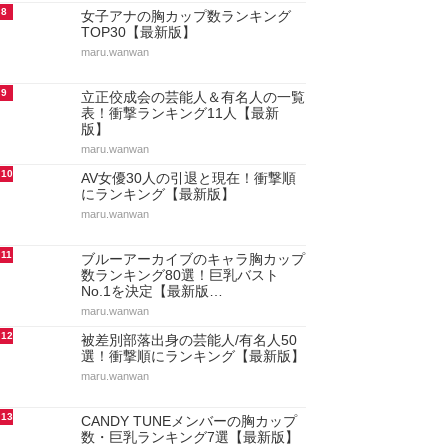
8
女子アナの胸カップ数ランキング
TOP30【最新版】
maru.wanwan
9
立正佼成会の芸能人＆有名人の一覧
表！衝撃ランキング11人【最新
版】
maru.wanwan
10
AV女優30人の引退と現在！衝撃順
にランキング【最新版】
maru.wanwan
11
ブルーアーカイブのキャラ胸カップ
数ランキング80選！巨乳バスト
No.1を決定【最新版…
maru.wanwan
12
被差別部落出身の芸能人/有名人50
選！衝撃順にランキング【最新版】
maru.wanwan
13
CANDY TUNEメンバーの胸カップ
数・巨乳ランキング7選【最新版】