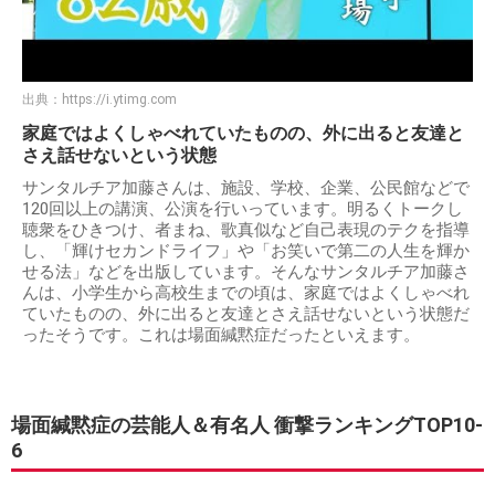
出典：
https://i.ytimg.com
家庭ではよくしゃべれていたものの、外に出ると友達と
さえ話せないという状態
サンタルチア加藤さんは、施設、学校、企業、公民館などで
120回以上の講演、公演を行いっています。明るくトークし
聴衆をひきつけ、者まね、歌真似など自己表現のテクを指導
し、「輝けセカンドライフ」や「お笑いで第二の人生を輝か
せる法」などを出版しています。そんなサンタルチア加藤さ
んは、小学生から高校生までの頃は、家庭ではよくしゃべれ
ていたものの、外に出ると友達とさえ話せないという状態だ
ったそうです。これは場面緘黙症だったといえます。
場面緘黙症の芸能人＆有名人 衝撃ランキングTOP10-
6