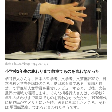
出典：
https://blogimg.goo.ne.jp
小学校2年生の終わりまで教室でものを言わなかった
柄谷行人さんは、日本の哲学者、文学者、文芸批評家で、日
本医科大学専任講師のころ，夏目漱石論である「意識と自
然」で群像新人文学賞を受賞しデビューすると、以後、文芸
批評の領域で活躍します。そんな柄谷行人さんは、小学校2
年生の終わりまで教室でものを言わなかったため、1970年代
に柄谷氏がアメリカにいた時、医者に相談したところ、それ
は 場面緘黙症、であると言われたそうです。