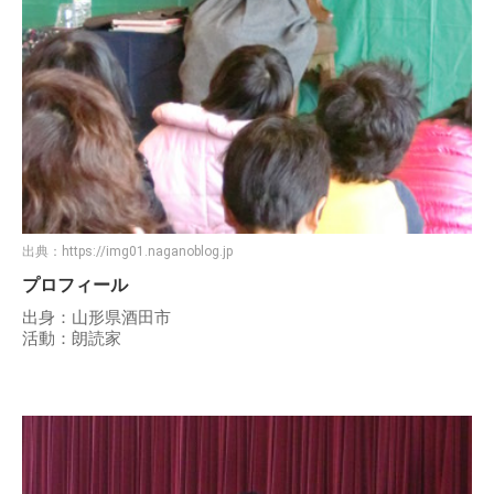
出典：
https://img01.naganoblog.jp
プロフィール
出身：山形県酒田市
活動：朗読家