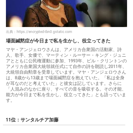
出典：
https://encrypted-tbn0.gstatic.com
場面緘黙症が今日まで私を生かし、役立ってきた
マヤ・アンジェロウさんは、アメリカ合衆国の活動家、詩
人、歌手、女優で、マーティン・ルーサー・キング・ジュニ
アとともに公民権運動に参加、1993年、ビル・クリントンの
アメリカ合衆国大統領就任式にて自作の詩を朗読し2011年、
大統領自由勲章を受章しています。マヤ・アンジェロウさん
は、8歳から13歳まで場面緘黙症を抱えていた。「私は全身
が耳なのだと考えていた」と彼女は記しています。さらに
「人混みのなかに座り、すべての音を吸収する。その才能、
能力が今日まで私を生かし、役立ってきた」とも語っていま
す。
11位：サンタルチア加藤