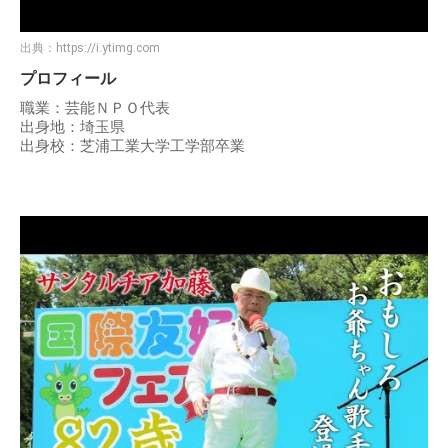
出典：
https://i.ytimg.com
プロフィール
職業：芸能ＮＰＯ代表
出身地：埼玉県
出身校：芝浦工業大学工学部卒業