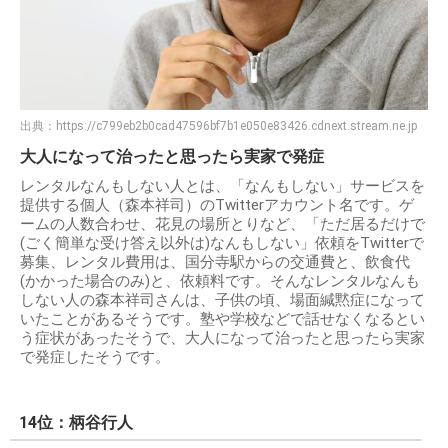
出典：
https://c799eb2b0cad47596bf7b1e050e83426.cdnext.stream.ne.jp
大人になって治ったと思ったら実家で発症
レンタルなんもしない人とは、「なんもしない」サービスを
提供する個人（森本祥司）のTwitterアカウント名です。ゲ
ームの人数合わせ、花見の場所とりなど、「ただ居るだけで
(ごく簡単な受け答え以外は)なんもしない」依頼をTwitterで
募集、レンタル費用は、国分寺駅からの交通費と、飲食代
(かかった場合のみ)と、依頼料です。そんなレンタルなんも
しない人の森本祥司さんは、子供の頃、場面緘黙症になって
いたことがあるそうです。塾や学校などで話せなくなるとい
う症状があったそうで、大人になって治ったと思ったら実家
で発症したそうです。
14位：柄谷行人