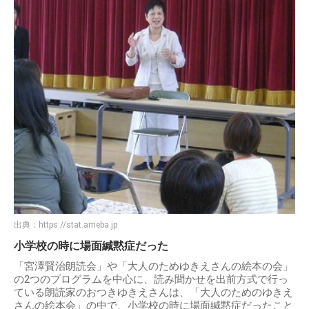
出典：
https://stat.ameba.jp
小学校の時に場面緘黙症だった
「宮澤賢治朗読会」や「大人のためゆきえさんの絵本の会」
の2つのプログラムを中心に、読み聞かせを出前方式で行っ
ている朗読家のおつきゆきえさんは、「大人のためのゆきえ
さんの絵本会」の中で、小学校の時に場面緘黙症だったこと