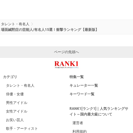
タレント・有名人
場面緘黙症の芸能人/有名人15選！衝撃ランキング【最新版】
ページの先頭へ
カテゴリ
特集一覧
タレント・有名人
キュレーター一覧
俳優・女優
キーワード一覧
男性アイドル
RANK1[ランク1]｜人気ランキングサ
女性アイドル
イト～国内最大級について
お笑い芸人
運営者
歌手・アーティスト
利用規約