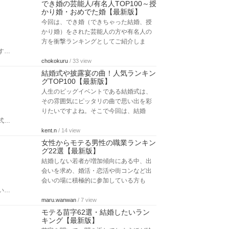
でき婚の芸能人/有名人TOP100～授
かり婚・おめでた婚【最新版】
今回は、でき婚（できちゃった結婚、授
かり婚）をされた芸能人の方や有名人の
方を衝撃ランキングとしてご紹介しま
す…
chokokuru
/ 33 view
結婚式や披露宴の曲！人気ランキン
グTOP100【最新版】
人生のビッグイベントである結婚式は、
その雰囲気にピッタリの曲で思い出を彩
りたいですよね。そこで今回は、結婚
式…
kent.n
/ 14 view
女性からモテる男性の職業ランキン
グ22選【最新版】
結婚しない若者が増加傾向にある中、出
会いを求め、婚活・恋活や街コンなど出
会いの場に積極的に参加している方も
い…
maru.wanwan
/ 7 view
モテる苗字62選・結婚したいラン
キング【最新版】