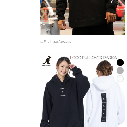
出典：
https://zozo.jp