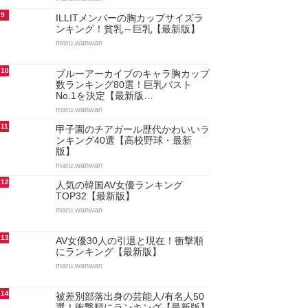
9
ILLITメンバーの胸カップサイズラ
ンキング！貧乳～巨乳【最新版】
maru.wanwan
10
ブルーアーカイブのキャラ胸カップ
数ランキング80選！巨乳バスト
No.1を決定【最新版…
maru.wanwan
11
甲子園のチアガール歴代かわいいラ
ンキング40選【高校野球・最新
版】
maru.wanwan
12
人気の韓国AV女優ランキング
TOP32【最新版】
maru.wanwan
13
AV女優30人の引退と現在！衝撃順
にランキング【最新版】
maru.wanwan
14
被差別部落出身の芸能人/有名人50
選！衝撃順にランキング【最新版】