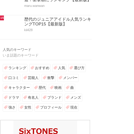
maru.wanwan
15
歴代のジュニアアイドル人気ランキ
ングTOP15【最新版】
kii428
人気のキーワード
いま話題のキーワード
ランキング
おすすめ
人気
選び方
口コミ
芸能人
衝撃
メンバー
キャラクター
歴代
映画
曲
ドラマ
有名人
ブランド
メンズ
強さ
女性
プロフィール
現在