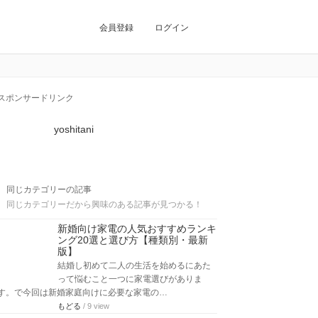
会員登録
ログイン
スポンサードリンク
yoshitani
同じカテゴリーの記事
同じカテゴリーだから興味のある記事が見つかる！
新婚向け家電の人気おすすめランキ
ング20選と選び方【種類別・最新
版】
結婚し初めて二人の生活を始めるにあた
って悩むこと一つに家電選びがありま
す。で今回は新婚家庭向けに必要な家電の…
もどる
/ 9 view