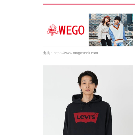
出典：
https://www.magaseek.com