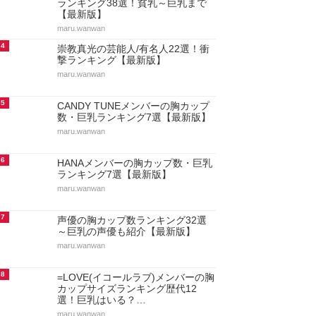
ランキング38選！貧乳～巨乳まで
【最新版】
maru.wanwan
4
崇教真光の芸能人/有名人22選！衝
撃ランキング【最新版】
maru.wanwan
5
CANDY TUNEメンバーの胸カップ
数・巨乳ランキング7選【最新版】
maru.wanwan
6
HANAメンバーの胸カップ数・巨乳
ランキング7選【最新版】
maru.wanwan
7
声優の胸カップ数ランキング32選
～巨乳の声優も紹介【最新版】
maru.wanwan
8
=LOVE(イコールラブ)メンバーの胸
カップサイズランキング歴代12
選！巨乳はいる？…
maru.wanwan