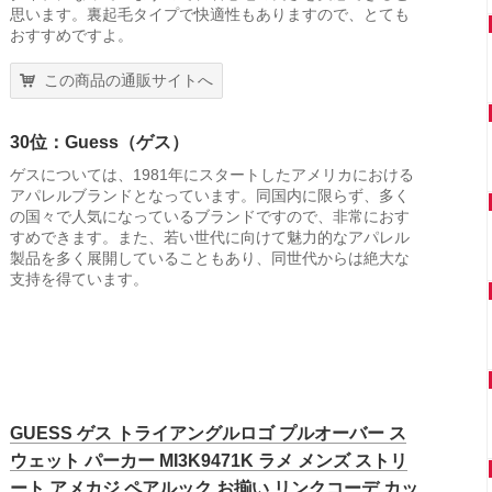
思います。裏起毛タイプで快適性もありますので、とても
おすすめですよ。
この商品の通販サイトへ
30位：Guess（ゲス）
ゲスについては、1981年にスタートしたアメリカにおける
アパレルブランドとなっています。同国内に限らず、多く
の国々で人気になっているブランドですので、非常におす
すめできます。また、若い世代に向けて魅力的なアパレル
製品を多く展開していることもあり、同世代からは絶大な
支持を得ています。
GUESS ゲス トライアングルロゴ プルオーバー ス
ウェット パーカー MI3K9471K ラメ メンズ ストリ
ート アメカジ ペアルック お揃い リンクコーデ カッ