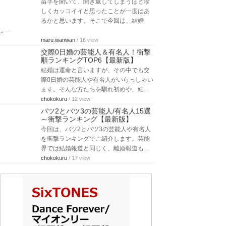
苗字を聞いて、聞き返してしまうほど珍
しくカッコイイと思ったことが一度はあ
るかと思います。そこで今回は、結婚
し…
maru.wanwan
/ 16 view
交際0日婚の芸能人＆有名人！衝撃
順ランキングTOP6【最新版】
結婚は運命と言いますが、その中でも交
際0日婚の芸能人や有名人がいらっしゃい
ます。そんな方たちを馴れ初めや、結…
chokokuru
/ 12 view
バツ2とバツ3の芸能人/有名人15選
～衝撃ランキング【最新版】
今回は、バツ2とバツ3の芸能人や有名人
を衝撃ランキングでご紹介します。芸能
界では結婚報道と同じく、離婚報道も…
chokokuru
/ 17 view