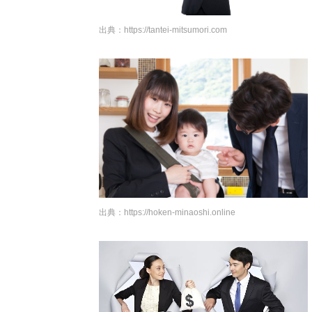
出典：
https://tantei-mitsumori.com
出典：
https://hoken-minaoshi.online