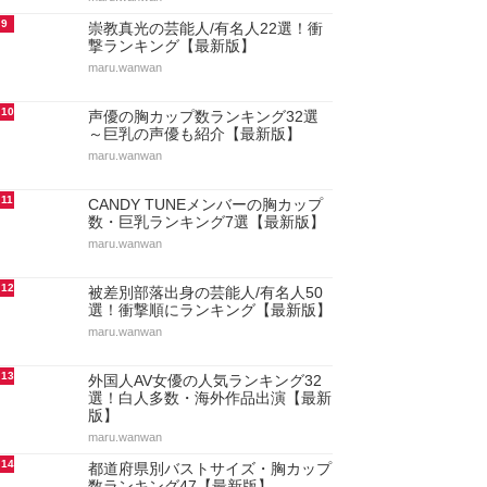
9
崇教真光の芸能人/有名人22選！衝
撃ランキング【最新版】
maru.wanwan
10
声優の胸カップ数ランキング32選
～巨乳の声優も紹介【最新版】
maru.wanwan
11
CANDY TUNEメンバーの胸カップ
数・巨乳ランキング7選【最新版】
maru.wanwan
12
被差別部落出身の芸能人/有名人50
選！衝撃順にランキング【最新版】
maru.wanwan
13
外国人AV女優の人気ランキング32
選！白人多数・海外作品出演【最新
版】
maru.wanwan
14
都道府県別バストサイズ・胸カップ
数ランキング47【最新版】