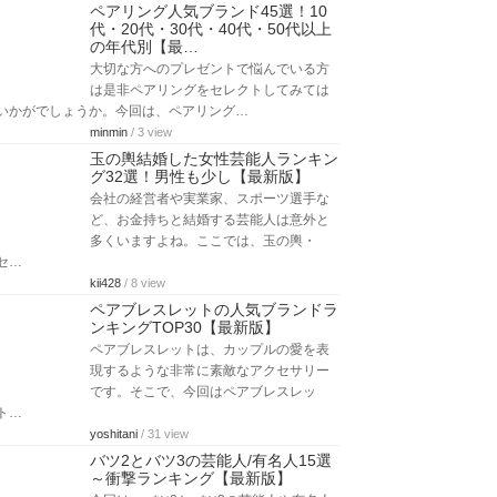
ペアリング人気ブランド45選！10
代・20代・30代・40代・50代以上
の年代別【最…
大切な方へのプレゼントで悩んでいる方
は是非ペアリングをセレクトしてみては
いかがでしょうか。今回は、ペアリング…
minmin
/ 3 view
玉の輿結婚した女性芸能人ランキン
グ32選！男性も少し【最新版】
会社の経営者や実業家、スポーツ選手な
ど、お金持ちと結婚する芸能人は意外と
多くいますよね。ここでは、玉の輿・
セ…
kii428
/ 8 view
ペアブレスレットの人気ブランドラ
ンキングTOP30【最新版】
ペアブレスレットは、カップルの愛を表
現するような非常に素敵なアクセサリー
です。そこで、今回はペアブレスレッ
ト…
yoshitani
/ 31 view
バツ2とバツ3の芸能人/有名人15選
～衝撃ランキング【最新版】