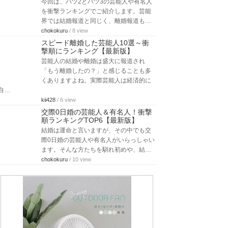
今回は、バツ2とバツ3の芸能人や有名人
を衝撃ランキングでご紹介します。芸能
界では結婚報道と同じく、離婚報道も…
chokokuru
/ 8 view
スピード離婚した芸能人10選～衝
撃順にランキング【最新版】
芸能人の結婚や離婚は盛大に報道され
「もう離婚したの？」と感じることも多
くありますよね。実際芸能人は経済的に
自…
kii428
/ 6 view
交際0日婚の芸能人＆有名人！衝撃
順ランキングTOP6【最新版】
結婚は運命と言いますが、その中でも交
際0日婚の芸能人や有名人がいらっしゃい
ます。そんな方たちを馴れ初めや、結…
chokokuru
/ 10 view