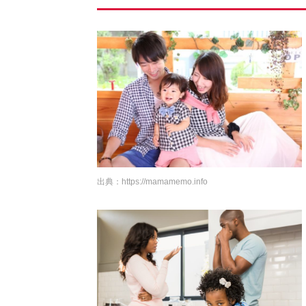
出典：
https://mamamemo.info