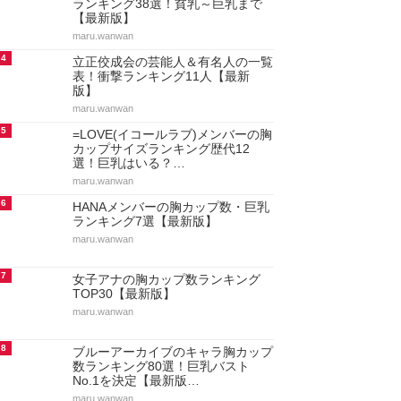
ランキング38選！貧乳～巨乳まで
【最新版】
maru.wanwan
4
立正佼成会の芸能人＆有名人の一覧
表！衝撃ランキング11人【最新
版】
maru.wanwan
5
=LOVE(イコールラブ)メンバーの胸
カップサイズランキング歴代12
選！巨乳はいる？…
maru.wanwan
6
HANAメンバーの胸カップ数・巨乳
ランキング7選【最新版】
maru.wanwan
7
女子アナの胸カップ数ランキング
TOP30【最新版】
maru.wanwan
8
ブルーアーカイブのキャラ胸カップ
数ランキング80選！巨乳バスト
No.1を決定【最新版…
maru.wanwan