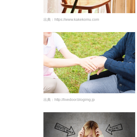
出典：
https://www.kakekomu.com
出典：
http://livedoor.blogimg.jp