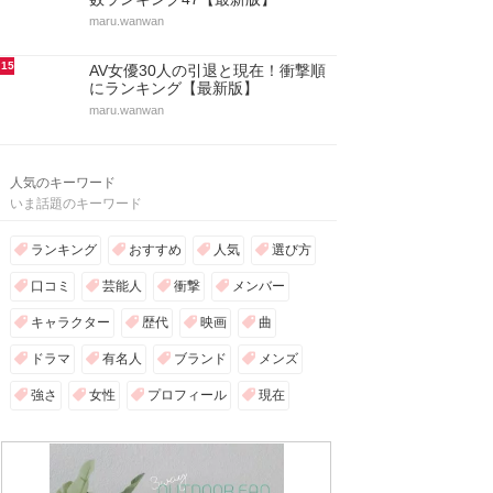
maru.wanwan
15
AV女優30人の引退と現在！衝撃順
にランキング【最新版】
maru.wanwan
人気のキーワード
いま話題のキーワード
ランキング
おすすめ
人気
選び方
口コミ
芸能人
衝撃
メンバー
キャラクター
歴代
映画
曲
ドラマ
有名人
ブランド
メンズ
強さ
女性
プロフィール
現在