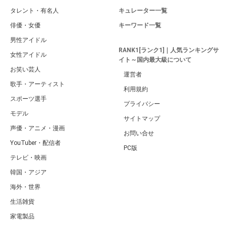
タレント・有名人
キュレーター一覧
俳優・女優
キーワード一覧
男性アイドル
RANK1[ランク1]｜人気ランキングサ
女性アイドル
イト～国内最大級について
お笑い芸人
運営者
歌手・アーティスト
利用規約
スポーツ選手
プライバシー
モデル
サイトマップ
声優・アニメ・漫画
お問い合せ
YouTuber・配信者
PC版
テレビ・映画
韓国・アジア
海外・世界
生活雑貨
家電製品