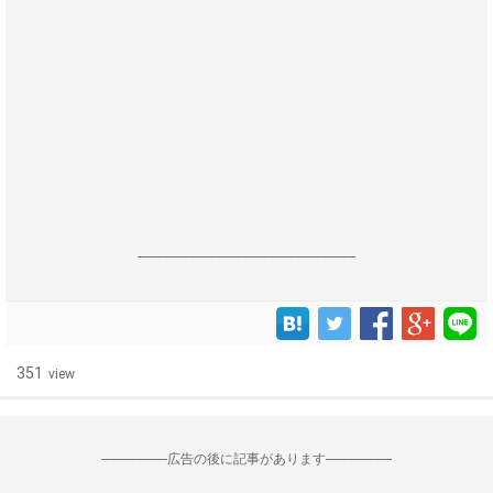
------------------------------------------------------------------
351
view
--------------------広告の後に記事があります--------------------