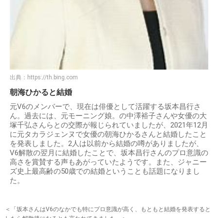
出典：
https://th.bing.com
朝海ひかると結婚
元V6のメンバーで、現在は俳優として活躍する坂本昌行さ
ん。過去には、元モーニング娘。の中澤裕子さんや女優の大
塚千弘さんらとの交際が報じられていましたが、2021年12月
に元タカラジェンヌで女優の朝海ひかるさんと結婚したこと
を発表しました。2人は以前から結婚の噂がありましたが、
V6解散の翌月に結婚したことで、坂本昌行さんのプロ意識の
高さを賞賛する声もあがっていたようです。また、ジャニー
ズ史上最高齢の50歳での結婚ということも話題になりまし
た。
＜「坂本さんはV6のなかでも特にプロ意識が高く、もともと結婚を発表すると