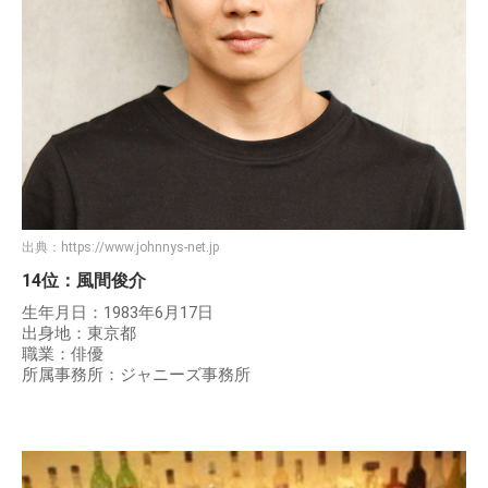
出典：
https://www.johnnys-net.jp
14位：風間俊介
生年月日：1983年6月17日
出身地：東京都
職業：俳優
所属事務所：ジャニーズ事務所