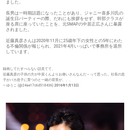
ました。
長男は一時期話題になったことがあり、ジャニー喜多川氏の
誕生日パーティーの際、だれにも挨拶をせず、幹部クラスが
座る席に座っていたことを、元SMAPの中居正広さんに暴露
されました。
近藤真彦さんは2020年11月に25歳年下の女性との5年にわた
る不倫関係が報じられ、2021年4月いっぱいで事務所を退所
しています。
録画してたすべらない話見てて、
近藤真彦の子供の方が中居くんよりお偉いさんなんだ～って思った。社長の息
子がバカ息子に育つのと一緒の背景が、、、
— ゆうこ (@24ae17c6d518436)
2016年1月13日