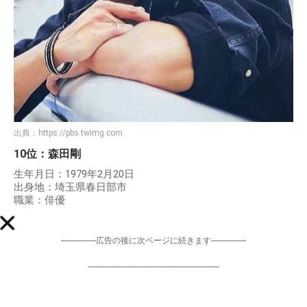
出典：
https://pbs.twimg.com
10位：森田剛
生年月日：1979年2月20日
出身地：埼玉県春日部市
職業：俳優
-----------------広告の後に次ページに続きます-----------------
----------------------------------------------------------------