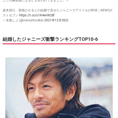
したら解散後になるとも言われてきました。＞
坂本昌行、朝海ひかるとの結婚で見せたジャニーズアイドルの矜持｜NEWSポ
ストセブン
https://t.co/u1K4wrW2bf
— 名無し⊿ (@nanashizaka)
2021年12月30日
結婚したジャニーズ衝撃ランキングTOP10-6