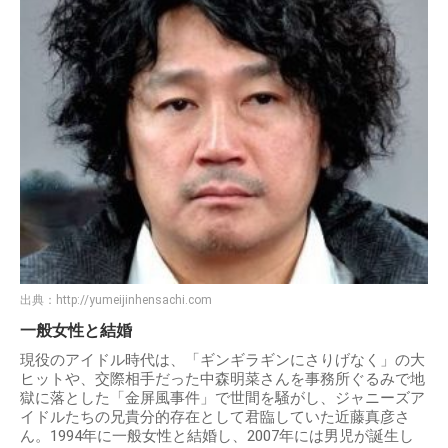
出典：
http://yumeijinhensachi.com
一般女性と結婚
現役のアイドル時代は、「ギンギラギンにさりげなく」の大
ヒットや、交際相手だった中森明菜さんを事務所ぐるみで地
獄に落とした「金屏風事件」で世間を騒がし、ジャニーズア
イドルたちの兄貴分的存在として君臨していた近藤真彦さ
ん。1994年に一般女性と結婚し、2007年には男児が誕生し