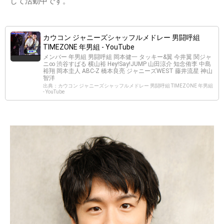
して活動中です。
カウコン ジャニーズシャッフルメドレー 男闘呼組
TIMEZONE 年男組 - YouTube
メンバー 年男組 男闘呼組 岡本健一 タッキー&翼 今井翼 関ジャ
ニ∞ 渋谷すばる 横山裕 Hey!Say!JUMP 山田涼介 知念侑李 中島
裕翔 岡本圭人 ABC-Z 橋本良亮 ジャニーズWEST 藤井流星 神山
智洋
出典：カウコン ジャニーズシャッフルメドレー 男闘呼組 TIMEZONE 年男組
- YouTube