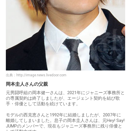
出典：
http://image.news.livedoor.com
岡本圭人さんの父親
元男闘呼組の岡本健一さんは、2021年にジャニーズ事務所と
の専属契約は終了しましたが、エージェント契約を結び歌
手・俳優として活動を続けています。
モデルの西克恵さんと1992年に結婚しましたが、2007年に
離婚してしまいました。息子の岡本圭人さんは、元Hey! Say!
JUMPのメンバーで、現在もジャニーズ事務所に残り俳優と