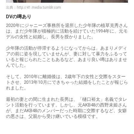
出典：
http://41.media.tumblr.com
DVの噂あり
2020年にジャニーズ事務所を退所した少年隊の植草克秀さん
は、まだ少年隊が積極的に活動を続けていた1994年に、元モ
デルの女性と結婚し、長男を授かりました。
少年隊の活動が停滞するようになってからは、あまりメディ
アの前に姿を現していませんが、妻に対して暴力をふるって
いると報じられたこともあるなど、あまり良い噂はありませ
んでした。
そして、2010年に離婚後は、2歳年下の女性と交際をスター
トさせ、2013年10月にできちゃった結婚をしたことが報じら
れました。
最初の妻との間に生まれた長男は、「樋口裕太」名義でタレ
ント活動を行っています。しかし、元AKB48の西野未姫さん
が、まだAKB48のメンバーだった時期に交際するなど、女癖
の悪さは、父親から受け継いでいる模様です。