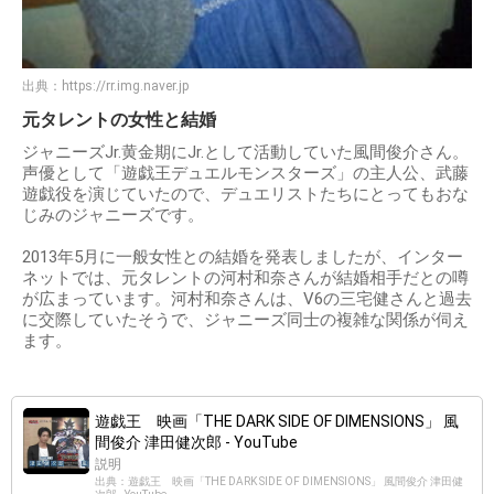
出典：
https://rr.img.naver.jp
元タレントの女性と結婚
ジャニーズJr.黄金期にJr.として活動していた風間俊介さん。
声優として「遊戯王デュエルモンスターズ」の主人公、武藤
遊戯役を演じていたので、デュエリストたちにとってもおな
じみのジャニーズです。
2013年5月に一般女性との結婚を発表しましたが、インター
ネットでは、元タレントの河村和奈さんが結婚相手だとの噂
が広まっています。河村和奈さんは、V6の三宅健さんと過去
に交際していたそうで、ジャニーズ同士の複雑な関係が伺え
ます。
遊戯王 映画「THE DARK SIDE OF DIMENSIONS」 風
間俊介 津田健次郎 - YouTube
説明
出典：遊戯王 映画「THE DARK SIDE OF DIMENSIONS」 風間俊介 津田健