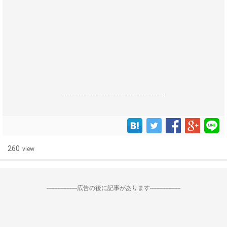
------------------------------------------------------------------
260
view
--------------------広告の後に記事があります--------------------