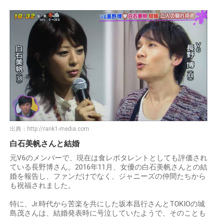
出典：
http://rank1-media.com
白石美帆さんと結婚
元V6のメンバーで、現在は食レポタレントとしても評価され
ている長野博さん。2016年11月、女優の白石美帆さんとの結
婚を報告し、ファンだけでなく、ジャニーズの仲間たちから
も祝福されました。
特に、Jr.時代から苦楽を共にした坂本昌行さんとTOKIOの城
島茂さんは、結婚発表時に号泣していたようで、そのことも