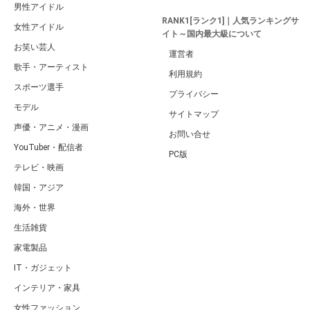
男性アイドル
RANK1[ランク1]｜人気ランキングサ
女性アイドル
イト～国内最大級について
お笑い芸人
運営者
歌手・アーティスト
利用規約
スポーツ選手
プライバシー
モデル
サイトマップ
声優・アニメ・漫画
お問い合せ
YouTuber・配信者
PC版
テレビ・映画
韓国・アジア
海外・世界
生活雑貨
家電製品
IT・ガジェット
インテリア・家具
女性ファッション