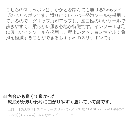
こちらのスリッポンは、かかとを踏んでも履ける2wayタイ
プのスリッポンです。滑りにくいラバー発泡ソールを採用し
ているので、グリップ力がアップし、屈曲性のいいソールで
歩きやすく、柔らかい履き心地が特徴です。インソールは足
に優しいインソールを採用し、程よいクッション性で歩く負
担を軽減することができるおすすめのスリッポンです。
色合いも良くて良かった
靴底が分厚いわりに曲がりやすく履いていて楽です。
出典：
【楽天市場】スニーカー スリッポン メンズ 靴 NEV SURF nev-516(靴のニ
シムラ)(★★★★★) | みんなのレビュー・口コミ