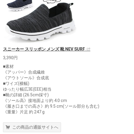
スニーカー スリッポン メンズ 靴 NEV SURF
3,390円
■素材
《アッパー》合成繊維
《アウトソール》合成底
■ワイズ(横幅)
ゆったり幅広3E(EEE)相当
■靴の詳細 (26.5cm採寸)
《ソール高》接地面より約 4.0 cm
《履き口までの高さ》約 9.5 cm(ソール部分も含む)
《重量》片足 約 247 g
この商品の通販サイトへ