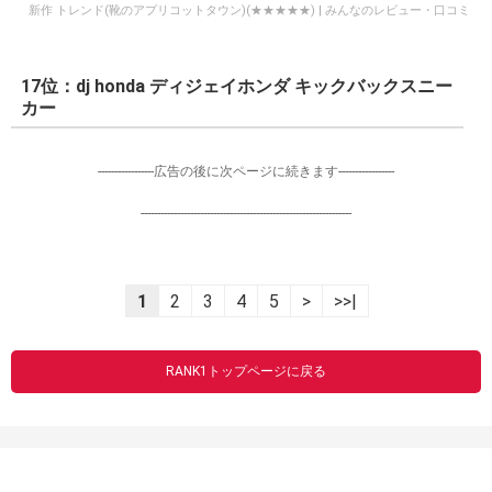
新作 トレンド(靴のアプリコットタウン)(★★★★★) | みんなのレビュー・口コミ
17位：dj honda ディジェイホンダ キックバックスニー
カー
-----------------広告の後に次ページに続きます-----------------
----------------------------------------------------------------
1
2
3
4
5
>
>>|
RANK1トップページに戻る