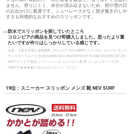
ません。滑りにくく、水分が浸み込まないため、雨や雪の日
のお出かけに最適です。シューレースがなく脱ぎ履きのしや
すさも特徴的なおすすめのスリッポンです。
防水でスリッポンを探していたところ
コロンビアの商品を見つけ即購入しました。思ったより重
たいですが作りはしっかりしている感じです。
出典：
【楽天市場】送料無料 コロンビア COLUMBIA スリッポン セイバー モック
ウォータープルーフ 全5色SABER MOC WATERPROOF YU3862 010 089 337 231
439アウトドア 防水 レインシューズ スニーカー 黒 青 メンズ レディース(Z-
CRAFT)(★★★★) | みんなのレビュー・口コミ
19位：スニーカー スリッポン メンズ 靴 NEV SURF