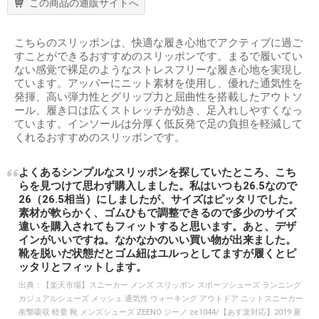
この商品の通販サイトへ
こちらのスリッポンは、快適な履き心地でアクティブに過ご
すことができるおすすめのスリッポンです。まるで履いてい
ない感覚で裸足のようなストレスフリーな履き心地を実現し
ています。アッパーにニット素材を使用し、優れた通気性を
発揮、高い弾力性とグリップ力と屈曲性を搭載したアウトソ
ール、履き口は広くストレッチが効き、足入れしやすくなっ
ています。インソールは分厚く低反発で足の負担を軽減して
くれるおすすめのスリッポンです。
よくあるシンプルなスリッポンを探していたところ、こち
らを見つけて思わず購入しました。私はいつも26.5なので
26（26.5相当）にしましたが、サイズはピッタリでした。
素材が軟らかく、ゴムひもで調整できるので多少のサイズ
違いを購入されてもフィットすると思います。あと、デザ
インがいいですね。なかなかのいい買い物が出来ました。
靴を脱いだ状態だとゴム紐はユルっとしてますが履くとピ
ッタリとフィットします。
出典：
【楽天市場】スニーカー メンズ スリッポン スポーツシューズ ランニング
カジュアルシューズ メッシュ 通気性 ウォーキング アウトドア ニットスニーカー
衝撃吸収 軽量 靴 メンズシューズ ZEENO ジーノ ze1044/【あす楽対応】2019 夏