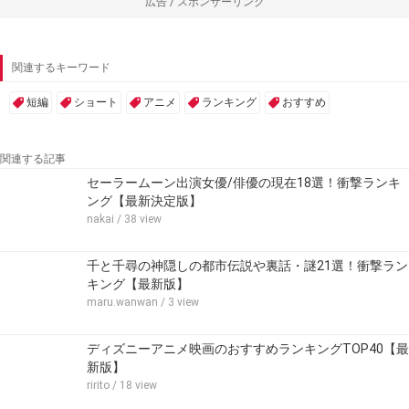
広告 / スポンサーリンク
関連するキーワード
短編
ショート
アニメ
ランキング
おすすめ
関連する記事
セーラームーン出演女優/俳優の現在18選！衝撃ランキ
ング【最新決定版】
nakai
/ 38 view
千と千尋の神隠しの都市伝説や裏話・謎21選！衝撃ラン
キング【最新版】
maru.wanwan
/ 3 view
ディズニーアニメ映画のおすすめランキングTOP40【最
新版】
ririto
/ 18 view