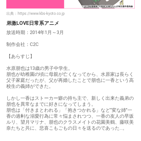
出典：
https://www.kbs-kyoto.co.jp
弟激LOVE日常系アニメ
放送時期：2014年1月～3月
制作会社：C2C
【あらすじ】
水原朋也は13歳の男子中学生。
朋也が幼稚園の頃に母親が亡くなってから、水原家は長らく
父子家庭だったが、父が再婚したことで朋也に一香という高
校生の義姉ができた。
しかし一香はストーカー癖の持ち主で、新しく出来た義弟の
朋也を異常なまでに好きになってしまう。
朋也は「付きまとわれる」「抱きつかれる」など“変な姉”一
香の過剰な溺愛行為に常々悩まされつつ、一香の友人の早坂
ルリ、望月マリナ、朋也のクラスメイトの花園美鶴、藤咲美
奈たちと共に、悲喜こもごもの日々を送るのであった…。