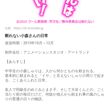
出典：
https://ch.nicovideo.jp
断れない小森さんの日常
放送時期：2015年10月～12月
制作会社：アニメーションスタジオ・アートランド
【あらすじ】
中学生の小森しゅりは、人から何かとものを頼まれる。
基本的に頼まれると「イヤ」と言えないしゅりの周りで起き
る、ごくありふれた日常。
友人で同級生のめぐみとまさ子、そして大谷くんとの、ごく
当たり前の毎日だけど、何故か他人から頼まれ事の嵐のしゅ
りの普通の日々の物語。