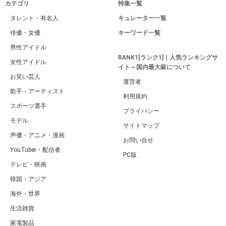
カテゴリ
特集一覧
タレント・有名人
キュレーター一覧
俳優・女優
キーワード一覧
男性アイドル
RANK1[ランク1]｜人気ランキングサ
女性アイドル
イト～国内最大級について
お笑い芸人
運営者
歌手・アーティスト
利用規約
スポーツ選手
プライバシー
モデル
サイトマップ
声優・アニメ・漫画
お問い合せ
YouTuber・配信者
PC版
テレビ・映画
韓国・アジア
海外・世界
生活雑貨
家電製品