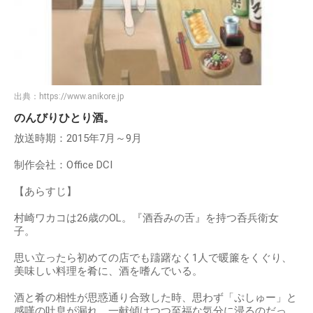
出典：
https://www.anikore.jp
のんびりひとり酒。
放送時期：2015年7月～9月
制作会社：Office DCI
【あらすじ】
村崎ワカコは26歳のOL。『酒呑みの舌』を持つ呑兵衛女
子。
思い立ったら初めての店でも躊躇なく1人で暖簾をくぐり、
美味しい料理を肴に、酒を嗜んでいる。
酒と肴の相性が思惑通り合致した時、思わず「ぷしゅー」と
感嘆の吐息が漏れ、一献傾けつつ至福な気分に浸るのだっ