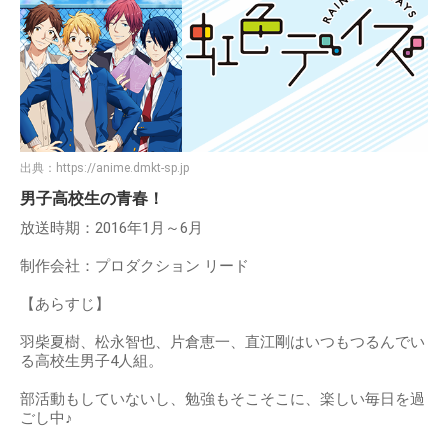
出典：
https://anime.dmkt-sp.jp
男子高校生の青春！
放送時期：2016年1月～6月
制作会社：プロダクション リード
【あらすじ】
羽柴夏樹、松永智也、片倉恵一、直江剛はいつもつるんでい
る高校生男子4人組。
部活動もしていないし、勉強もそこそこに、楽しい毎日を過
ごし中♪