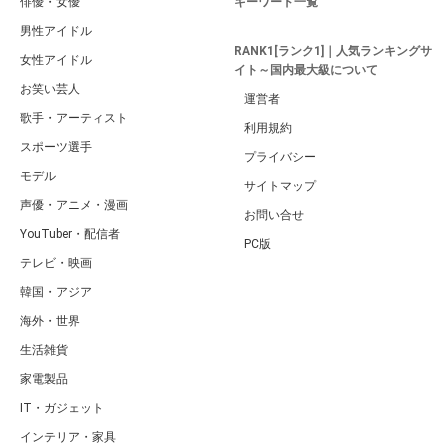
俳優・女優
キーワード一覧
男性アイドル
RANK1[ランク1]｜人気ランキングサ
女性アイドル
イト～国内最大級について
お笑い芸人
運営者
歌手・アーティスト
利用規約
スポーツ選手
プライバシー
モデル
サイトマップ
声優・アニメ・漫画
お問い合せ
YouTuber・配信者
PC版
テレビ・映画
韓国・アジア
海外・世界
生活雑貨
家電製品
IT・ガジェット
インテリア・家具