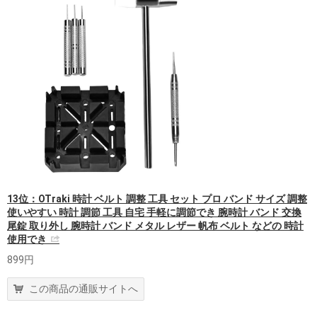
13位：OTraki 時計 ベルト 調整 工具 セット プロ バンド サイズ 調整
使いやすい 時計 調節 工具 自宅 手軽に調節でき 腕時計 バンド 交換
尾錠 取り外し 腕時計 バンド メタル レザー 帆布 ベルト などの 時計
使用でき
899円
この商品の通販サイトへ