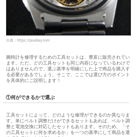
出典：
https://pixabay.com
腕時計を修理するための工具セットは、豊富に販売されてい
ます。ただ、どの工具セットも同じ内容になっているわけで
はありませんので、選ぶ基準を明確にした上で商品を購入す
る必要があるでしょう。そこで、ここでは選び方のポイント
を具体的にご説明します！
①何ができるかで選ぶ
工具セットによって、どのような修理ができるのか異なりま
す。単にベルト調整だけができるセットもあれば、ベルト調
整と電池交換に対応したセットもあります。そのため、「そ
の工具セットに何を求めるか」を一つの基準にして商品を選