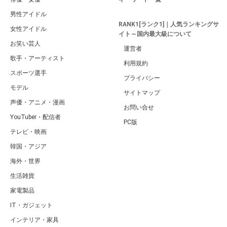
男性アイドル
RANK1[ランク1]｜人気ランキングサ
女性アイドル
イト～国内最大級について
お笑い芸人
運営者
歌手・アーティスト
利用規約
スポーツ選手
プライバシー
モデル
サイトマップ
声優・アニメ・漫画
お問い合せ
YouTuber・配信者
PC版
テレビ・映画
韓国・アジア
海外・世界
生活雑貨
家電製品
IT・ガジェット
インテリア・家具