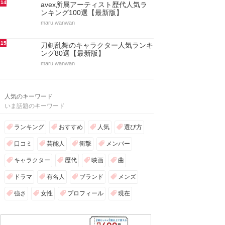
14
avex所属アーティスト歴代人気ラ
ンキング100選【最新版】
maru.wanwan
15
刀剣乱舞のキャラクター人気ランキ
ング80選【最新版】
maru.wanwan
人気のキーワード
いま話題のキーワード
ランキング
おすすめ
人気
選び方
口コミ
芸能人
衝撃
メンバー
キャラクター
歴代
映画
曲
ドラマ
有名人
ブランド
メンズ
強さ
女性
プロフィール
現在