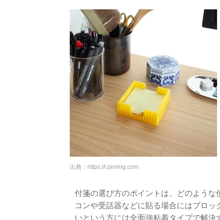
出典：
https://i.pinimg.com
付箋の選び方のポイントは、どのような
コンや受話器などに貼る場合にはブロッ
いという方には全面強粘着タイプで解決