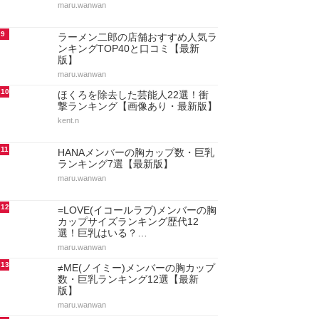
maru.wanwan
9
ラーメン二郎の店舗おすすめ人気ラ
ンキングTOP40と口コミ【最新
版】
maru.wanwan
10
ほくろを除去した芸能人22選！衝
撃ランキング【画像あり・最新版】
kent.n
11
HANAメンバーの胸カップ数・巨乳
ランキング7選【最新版】
maru.wanwan
12
=LOVE(イコールラブ)メンバーの胸
カップサイズランキング歴代12
選！巨乳はいる？…
maru.wanwan
13
≠ME(ノイミー)メンバーの胸カップ
数・巨乳ランキング12選【最新
版】
maru.wanwan