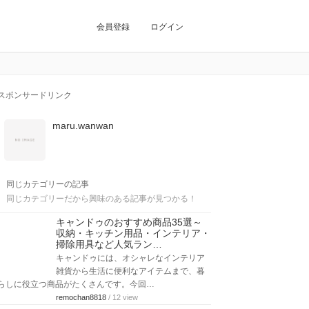
会員登録
ログイン
スポンサードリンク
maru.wanwan
同じカテゴリーの記事
同じカテゴリーだから興味のある記事が見つかる！
キャンドゥのおすすめ商品35選～
収納・キッチン用品・インテリア・
掃除用具など人気ラン…
キャンドゥには、オシャレなインテリア
雑貨から生活に便利なアイテムまで、暮
らしに役立つ商品がたくさんです。今回…
remochan8818
/ 12 view