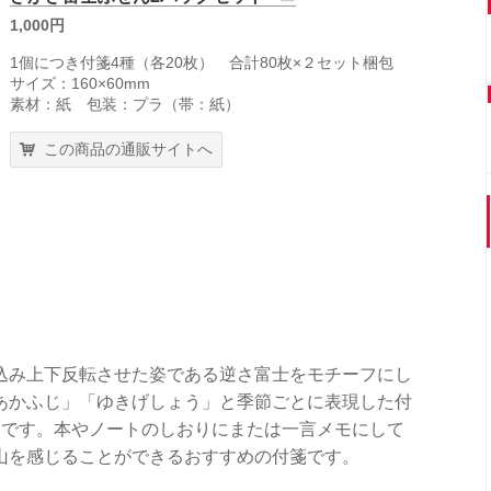
1,000円
1個につき付箋4種（各20枚） 合計80枚×２セット梱包
サイズ：160×60mm
素材：紙 包装：プラ（帯：紙）
この商品の通販サイトへ
込み上下反転させた姿である逆さ富士をモチーフにし
あかふじ」「ゆきげしょう」と季節ごとに表現した付
トです。本やノートのしおりにまたは一言メモにして
山を感じることができるおすすめの付箋です。