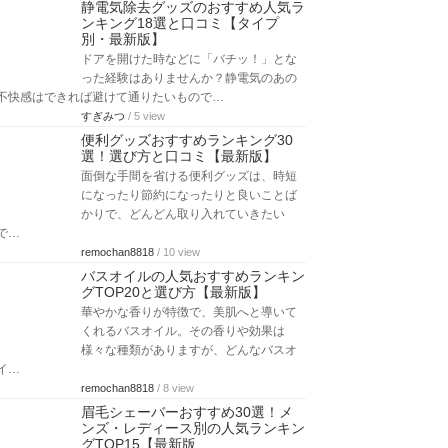
静電気除去グッズのおすすめ人気ラ
ンキング18選と口コミ【タイプ
別・最新版】
ドアを開けた時などに「バチッ！」とな
った経験はありませんか？静電気のあの
不快感はできれば避けて通りたいもので…
すぎみつ
/ 5 view
便利グッズおすすめランキング30
選！選び方と口コミ【最新版】
面倒な手間を省ける便利グッズは、時短
になったり節約になったりと良いことば
かりで、どんどん取り入れていきたい
で…
remochan8818
/ 10 view
バスオイルの人気おすすめランキン
グTOP20と選び方【最新版】
華やかな香りが特徴で、美肌へと導いて
くれるバスオイル。その香りや効果は
様々な種類がありますが、どんなバスオ
イ…
remochan8818
/ 8 view
眉毛シェーバーおすすめ30選！メ
ンズ・レディース別の人気ランキン
グTOP15【最新版…