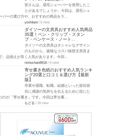
皆さんは、眉毛シェーバーを使用したこ
とがあるでしょうか。今回は、眉毛シェ
ーバーの選び方や、おすすめの商品をラ…
yoshitani
/ 6 view
ダイソーの文房具おすすめ人気商品
35選！ペン・クリップ・スタン
プ・ペンケース・ノート…
ダイソーの文房具はオシャレなデザイン
のものから、破格なコスパ抜群文房具ま
で、品揃えが良く人気があります。今回…
remochan8818
/ 9 view
寄せ書き色紙のおすすめ人気ランキ
ング20選と口コミ＆選び方【最新
版】
卒業や退職、転職、結婚といった節目節
目に感謝の気持ちを伝えるために役にた
つのが「寄せ書き」です。今回は寄せ書…
もどる
/ 28 view