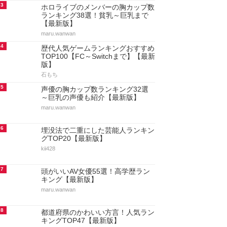
3
ホロライブのメンバーの胸カップ数
ランキング38選！貧乳～巨乳まで
【最新版】
maru.wanwan
4
歴代人気ゲームランキングおすすめ
TOP100【FC～Switchまで】【最新
版】
石もち
5
声優の胸カップ数ランキング32選
～巨乳の声優も紹介【最新版】
maru.wanwan
6
埋没法で二重にした芸能人ランキン
グTOP20【最新版】
kii428
7
頭がいいAV女優55選！高学歴ラン
キング【最新版】
maru.wanwan
8
都道府県のかわいい方言！人気ラン
キングTOP47【最新版】