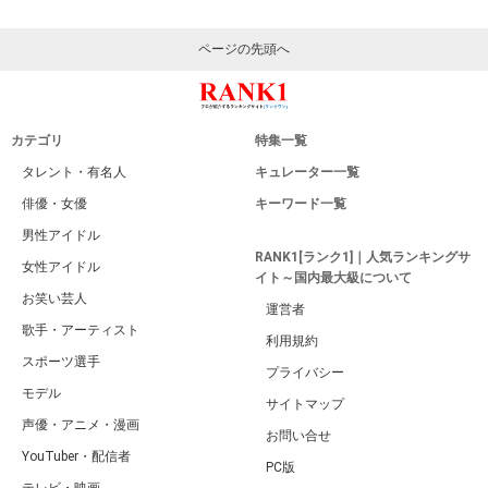
ページの先頭へ
カテゴリ
特集一覧
タレント・有名人
キュレーター一覧
俳優・女優
キーワード一覧
男性アイドル
RANK1[ランク1]｜人気ランキングサ
女性アイドル
イト～国内最大級について
お笑い芸人
運営者
歌手・アーティスト
利用規約
スポーツ選手
プライバシー
モデル
サイトマップ
声優・アニメ・漫画
お問い合せ
YouTuber・配信者
PC版