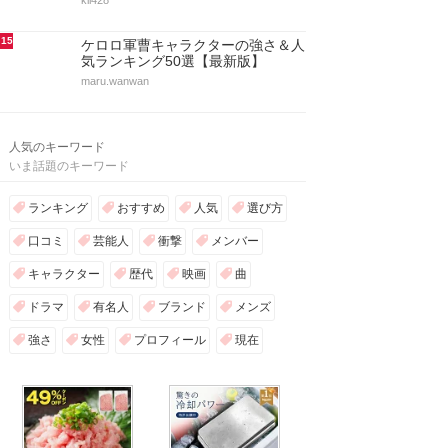
kii428
15
ケロロ軍曹キャラクターの強さ＆人
気ランキング50選【最新版】
maru.wanwan
人気のキーワード
いま話題のキーワード
ランキング
おすすめ
人気
選び方
口コミ
芸能人
衝撃
メンバー
キャラクター
歴代
映画
曲
ドラマ
有名人
ブランド
メンズ
強さ
女性
プロフィール
現在