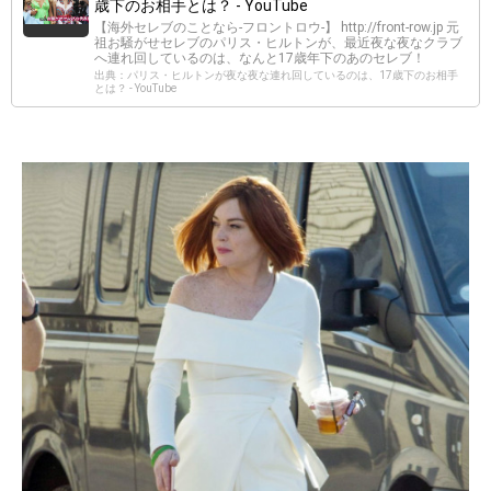
歳下のお相手とは？ - YouTube
【海外セレブのことなら-フロントロウ-】 http://front-row.jp 元
祖お騒がせセレブのパリス・ヒルトンが、最近夜な夜なクラブ
へ連れ回しているのは、なんと17歳年下のあのセレブ！
出典：パリス・ヒルトンが夜な夜な連れ回しているのは、17歳下のお相手
とは？ - YouTube