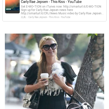
Carly Rae Jepsen - This Kiss - YouTube
Get E•MO•TION on iTunes now: http://smarturl.it/E-MO-TION
Sign up for Carly Rae Jepsen news here:
http://smarturl.it/CRJ.News Music video by Carly Rae Jepsen...
出典：Carly Rae Jepsen - This Kiss - YouTube