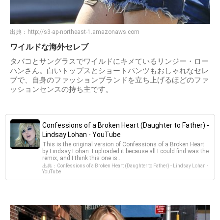
出典：
http://s3-ap-northeast-1.amazonaws.com
ワイルドな海外セレブ
タバコとサングラスでワイルドにキメているリンジー・ロー
ハンさん。白いトップスとショートパンツもおしゃれなセレ
ブで、自身のファッションブランドを立ち上げるほどのファ
ッションセンスの持ち主です。
Confessions of a Broken Heart (Daughter to Father) -
Lindsay Lohan - YouTube
This is the original version of Confessions of a Broken Heart
by Lindsay Lohan. I uploaded it because all I could find was the
remix, and I think this one is...
出典：Confessions of a Broken Heart (Daughter to Father) - Lindsay Lohan -
YouTube