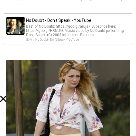
No Doubt - Don't Speak - YouTube
Best of No Doubt: https://goo.gl/arujs7 Subscribe here:
https://goo.gl/HRNLKB Music video by No Doubt performing
Don't Speak. (C) 2003 Interscope Records
出典：No Doubt - Don't Speak - YouTube