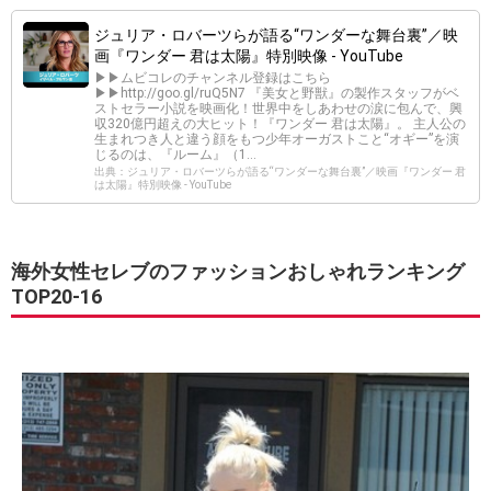
ジュリア・ロバーツらが語る“ワンダーな舞台裏”／映
画『ワンダー 君は太陽』特別映像 - YouTube
▶▶ムビコレのチャンネル登録はこちら
▶▶http://goo.gl/ruQ5N7 『美女と野獣』の製作スタッフがベ
ストセラー小説を映画化！世界中をしあわせの涙に包んで、興
収320億円超えの大ヒット！『ワンダー 君は太陽』。 主人公の
生まれつき人と違う顔をもつ少年オーガストこと“オギー”を演
じるのは、『ルーム』（1...
出典：ジュリア・ロバーツらが語る“ワンダーな舞台裏”／映画『ワンダー 君
は太陽』特別映像 - YouTube
海外女性セレブのファッションおしゃれランキング
TOP20-16