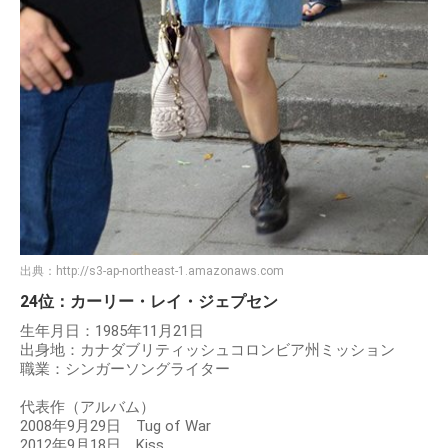
出典：
http://s3-ap-northeast-1.amazonaws.com
24位：カーリー・レイ・ジェプセン
生年月日：1985年11月21日
出身地：カナダブリティッシュコロンビア州ミッション
職業：シンガーソングライター
代表作（アルバム）
2008年9月29日 Tug of War
2012年9月18日 Kiss