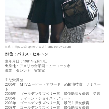
出典：
https://s3-ap-northeast-1.amazonaws.com
23位：パリス・ヒルトン
生年月日：1981年2月17日
出身地：アメリカ合衆国ニューヨーク市
職業：タレント、実業家
主な受賞歴
2005年 MTVムービー・アワード 恐怖演技賞 ノミネー
ト
2005年 ゴールデンラズベリー賞 最低助演女優賞 受賞
2005年 ティーン・チョイス・アワード
2008年 ゴールデンラズベリー賞 最低主演女優賞
2008年 ゴールデンラズベリー賞 最低助演女優賞