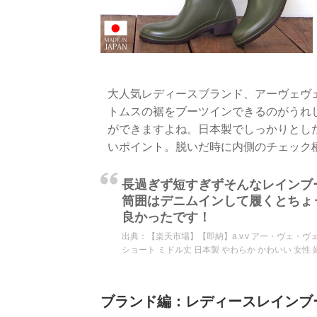
大人気レディースブランド、アーヴェヴ
トムスの裾をブーツインできるのがうれ
ができますよね。日本製でしっかりとし
いポイント。脱いだ時に内側のチェック
長過ぎず短すぎずそんなレインブ
筒囲はデニムインして履くとちょ
良かったです！
出典：
【楽天市場】【即納】a.v.v アー・ヴェ・ヴェ 
ショート ミドル丈 日本製 やわらか かわいい 女性 
ブランド編：レディースレインブー