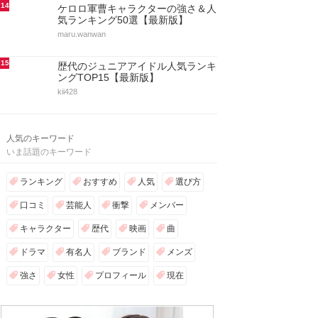
14
ケロロ軍曹キャラクターの強さ＆人
気ランキング50選【最新版】
maru.wanwan
15
歴代のジュニアアイドル人気ランキ
ングTOP15【最新版】
kii428
人気のキーワード
いま話題のキーワード
ランキング
おすすめ
人気
選び方
口コミ
芸能人
衝撃
メンバー
キャラクター
歴代
映画
曲
ドラマ
有名人
ブランド
メンズ
強さ
女性
プロフィール
現在