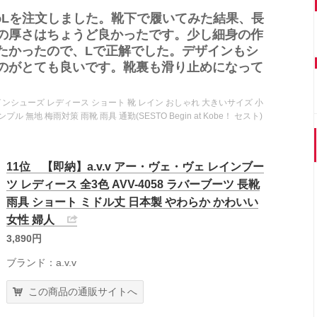
めLを注文しました。靴下で履いてみた結果、長
の厚さはちょうど良かったです。少し細身の作
たかったので、Lで正解でした。デザインもシ
のがとても良いです。靴裏も滑り止めになって
シューズ レディース ショート 靴 レイン おしゃれ 大きいサイズ 小
 無地 梅雨対策 雨靴 雨具 通勤(SESTO Begin at Kobe！ セスト)
11位 【即納】a.v.v アー・ヴェ・ヴェ レインブー
ツ レディース 全3色 AVV-4058 ラバーブーツ 長靴
雨具 ショート ミドル丈 日本製 やわらか かわいい
女性 婦人
3,890円
ブランド：a.v.v
この商品の通販サイトへ