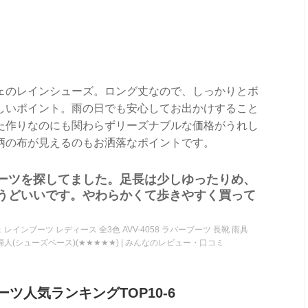
ェのレインシューズ。ロング丈なので、しっかりとボ
しいポイント。雨の日でも安心してお出かけすること
た作りなのにも関わらずリーズナブルな価格がうれし
柄の布が見えるのもお洒落なポイントです。
ーツを探してました。足長は少しゆったりめ、
うどいいです。やわらかくて歩きやすく買って
レインブーツ レディース 全3色 AVV-4058 ラバーブーツ 長靴 雨具
婦人(シューズベース)(★★★★★) | みんなのレビュー・口コミ
ツ人気ランキングTOP10-6