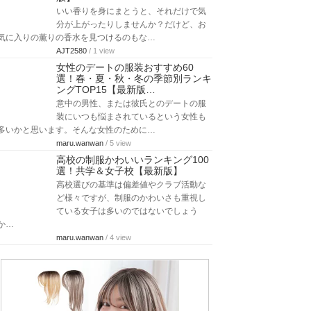
いい香りを身にまとうと、それだけで気
分が上がったりしませんか？だけど、お
気に入りの薫りの香水を見つけるのもな…
AJT2580
/ 1 view
女性のデートの服装おすすめ60
選！春・夏・秋・冬の季節別ランキ
ングTOP15【最新版…
意中の男性、または彼氏とのデートの服
装にいつも悩まされているという女性も
多いかと思います。そんな女性のために…
maru.wanwan
/ 5 view
高校の制服かわいいランキング100
選！共学＆女子校【最新版】
高校選びの基準は偏差値やクラブ活動な
ど様々ですが、制服のかわいさも重視し
ている女子は多いのではないでしょう
か…
maru.wanwan
/ 4 view