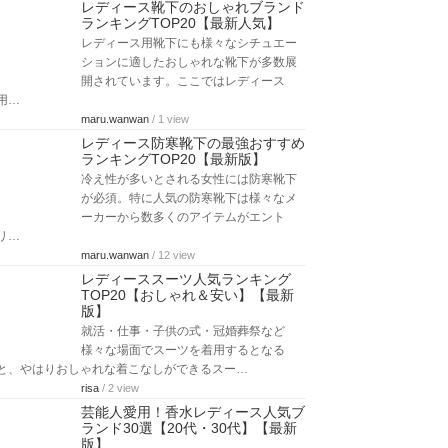
レディース靴下のおしゃれブランド
ランキングTOP20【最新人気】
レディース用靴下にも様々なシチュエー
ションに適したおしゃれな靴下が多数展
開されています。ここではレディース
用…
maru.wanwan
/ 1 view
レディース防寒靴下の最強おすすめ
ランキングTOP20【最新版】
冷え性が多いとされる女性には防寒靴下
が必須。特に人気の防寒靴下は様々なメ
ーカーから数多くのアイテムがエント
リ…
maru.wanwan
/ 12 view
レディーススーツ人気ランキング
TOP20【おしゃれ＆安い】【最新
版】
就活・仕事・子供の式・冠婚葬祭など
様々な場面でスーツを着用するとなる
と、やはりおしゃれな着こなしができるスー…
risa
/ 2 view
芸能人愛用！香水レディース人気ブ
ランド30選【20代・30代】【最新
版】