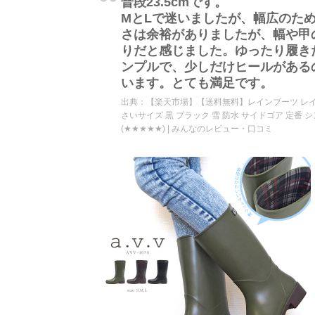
普段23.5cmです。
MとLで迷いましたが、幅広のた
さは余裕がありましたが、幅や甲
りだと感じました。ゆったり履き
ンプルで、少しだけヒールがある
います。とても満足です。
出典：
【楽天市場】【送料無料】レインブーツ レイン
さいサイズ 黒 ブラック 雪 防水 サイドゴア 定番 シンプル
(★★★★★) | みんなのレビュー・口コミ